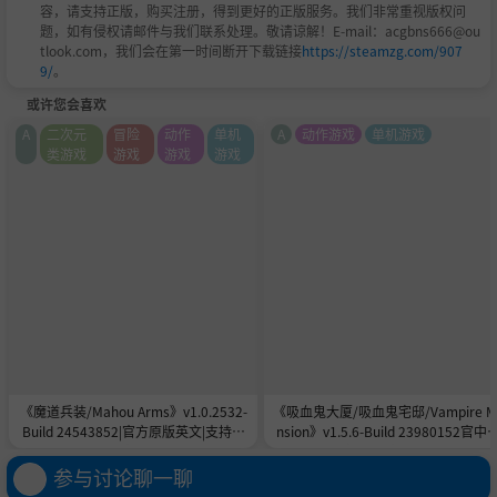
容，请支持正版，购买注册，得到更好的正版服务。我们非常重视版权问
题，如有侵权请邮件与我们联系处理。敬请谅解！E-mail：acgbns666@ou
tlook.com，我们会在第一时间断开下载链接
https://steamzg.com/907
9/
。
或许您会喜欢
A
二次元
冒险
动作
单机
A
动作游戏
单机游戏
类游戏
游戏
游戏
游戏
《魔道兵装/Mahou Arms》v1.0.2532-
《吸血鬼大厦/吸血鬼宅邸/Vampire M
Build 24543852|官方原版英文|支持键
nsion》v1.5.6-Build 23980152官中
鼠.手柄|容量13.6GB
安装-简中2.3GB
参与讨论聊一聊