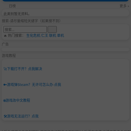
日榜
更多 »
此类别暂无资料。
搜索-请尽量缩短关键字（如果搜不到）
🔥 热门搜索：
生化危机
仁王
联机
单机
广告
游戏教程
🚀
下载打不开？点我解决
🔑
游戏弹Steam？无许可怎么办-点我
🌐
游戏改中文教程
🛠️
游戏无法运行？点我