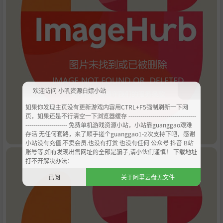
欢迎访问 小叽资源白嫖小站
如果你发现主页没有更新游戏内容用CTRL+F5强制刷新一下网
页，如果还是不行清空一下浏览器缓存 ----------------------------------
--------------------- 免费单机游戏资源小站，小站靠guanggao艰难
存活 无任何套路，来了顺手搓个guanggao1-2次支持下吧，感谢
小站没有充值.不卖会员.也没有打赏 也没有任何 公众号 抖音 B站
账号等,如有发现出售网址的全部是骗子,请小伙们谨慎！ 下载地址
打不开解决办法：
已阅
关于阿里云盘无文件