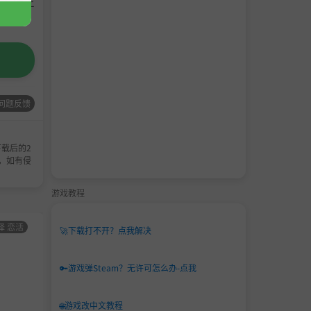
请支持正
问题反馈
载后的2
，如有侵
游戏教程
择 恋活
男主
角色卡-AI少女
男主
角色卡-AI少女
🚀
下载打不开？点我解决
角色
甜心选择 恋活
角色
甜心选择 恋活
卡
卡
🔑
游戏弹Steam？无许可怎么办-点我
🌐
游戏改中文教程