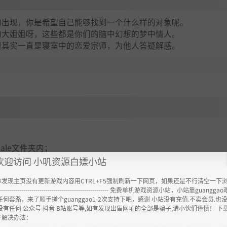
的出现，你是希望自己能够找到一个什么样的对象呢。
的大姐姐呀，这些都是你们的脑中幻想的梦中情人。
但其实一直是寝室中的恋爱宗师，为他人答疑解惑。
emale文件夹内；
欢迎访问 小叽资源白嫖小站
你发现主页没有更新游戏内容用CTRL+F5强制刷新一下网页，如果还是不行清空一下
----------------------------------------------------- 免费单机游戏资源小站，小站靠guangg
任何套路，来了顺手搓个guanggao1-2次支持下吧，感谢 小站没有充值.不卖会员.也
ttps://www.feimaoyun.com/jx/y8kipzpd
没有任何 公众号 抖音 B站账号等,如有发现出售网址的全部是骗子,请小伙们谨慎！ 下
开解决办法：