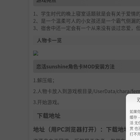
1、学生时代的晚上寝室话题就是会有关于爱情
2、是一个温柔可人的小女孩还是一个霸气侧漏
3、宿舍中还一定会有一个从来没有谈过恋爱，
人物卡一览
恋活sunshine角色卡MOD安装方法
1.解压缩；
2.人物卡放入到游戏根目录/UserData/chara/f
3.开始游戏。
如果
下载地址
缓存 --
活 无
地址（用PC浏览器打开）：下载地址：
h
赏 也
打不