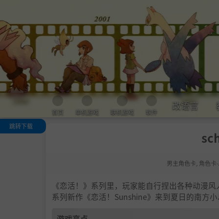
改语言
首页
单机游戏
联机游戏
软件
跳转下载
sc
游戏亮点
人物卡一览
男主角色卡
,
角色卡-
.
恋活sunshine
色卡MOD安装
法
《恋活！》系列里，玩家能自行捏出各种动漫风
下载地址
系列新作《恋活！Sunshine》来到夏日的南
游戏亮点