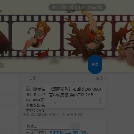
关于投稿
关于注册
隐私政策
站
登录
日榜
更多 »
《满屋猫咪》-Build 24573804
官中免安装-简中732.2MB
0
搜索-请尽量缩短关键字（如果搜不到）
🔥 热门搜索：
生化危机
仁王
联机
单机