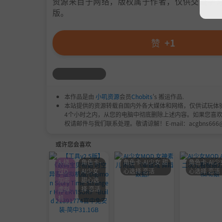
资源来自于网络，版权属于作者，仅供交流学习
版。
赞
+1
本作品是由
小叽资源
会员
Chobits
's 搬运作品.
本站提供的资源转载自国内外各大媒体和网络，仅供试玩体
4个小时之内，从您的电脑中彻底删除上述内容。如果您喜
权请邮件与我们联系处理。敬请谅解！E-mail：acgbns666
或许您会喜欢
A-绕
角色卡-
角色卡-AI少女 甜
角色卡-AI少
过D
AI少女
心选择 恋活
心选择 恋活
加密
甜心选
虚拟
择 恋活
机