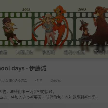
教程
问题反馈
求游戏
福利小姐姐
帮助小
hool days - 伊藤诚
AI少女 甜心选择 恋活
4年前
Chobits
人物，与她们来一场亲密的接触。
方小岛上，将加入许多新要素。前代角色卡也能继承到新作里。