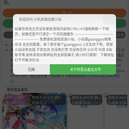
版。
赞
+1
欢迎访问 小叽资源白嫖小站
收藏
如果你发现主页没有更新游戏内容用CTRL+F5强制刷新一下网
页，如果还是不行清空一下浏览器缓存 ----------------------------------
问题反馈
--------------------- 免费单机游戏资源小站，小站靠guanggao艰难
存活 无任何套路，来了顺手搓个guanggao1-2次支持下吧，感谢
本作品是由
小叽资源
会员
Chobits
's 搬运作品.
小站没有充值.不卖会员.也没有打赏 也没有任何 公众号 抖音 B站
本站提供的资源转载自国内外各大媒体和网络，仅供试玩体验；不得将上述
账号等,如有发现出售网址的全部是骗子,请小伙们谨慎！ 下载地址
内容用于商业或者非法用途，否则，一切后果请用户自负。您必须在下载后
打不开解决办法：
的24个小时之内，从您的电脑中彻底删除上述内容。如果您喜欢该游戏内
容，请支持正版，购买注册，得到更好的正版服务。我们非常重视版权问
已阅
关于阿里云盘无文件
题，如有侵权请邮件与我们联系处理。敬请谅解！E-mail：acgbns666@ou
tlook.com，我们会在第一时间断开下载链接
https://steamzg.com/882
2/
。
或许您会喜欢
A-绕过D加密
角色卡-AI少女 甜心
角色卡-AI少女 甜
角色卡-AI少女
虚拟机
选择 恋活
心选择 恋活
心选择 恋活