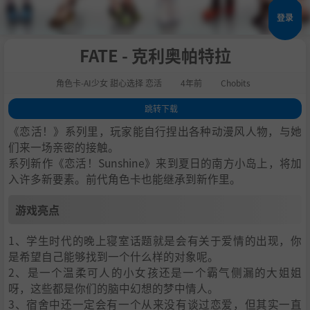
登录
FATE - 克利奥帕特拉
角色卡-AI少女 甜心选择 恋活
4年前
Chobits
跳转下载
1
.
游戏亮点
《恋活！》系列里，玩家能自行捏出各种动漫风人物，与她
2
.
人物卡一览
们来一场亲密的接触。
系列新作《恋活！Sunshine》来到夏日的南方小岛上，将加
3
.
恋活sunshine角色卡MOD安装方法
入许多新要素。前代角色卡也能继承到新作里。
4
.
下载地址
游戏亮点
1、学生时代的晚上寝室话题就是会有关于爱情的出现，你
是希望自己能够找到一个什么样的对象呢。
2、是一个温柔可人的小女孩还是一个霸气侧漏的大姐姐
呀，这些都是你们的脑中幻想的梦中情人。
3、宿舍中还一定会有一个从来没有谈过恋爱，但其实一直