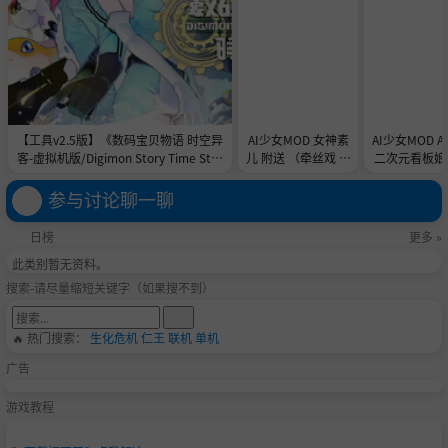
【工具v2.5版】《数码宝贝物语 时空异
AI少女MOD 女神素
AI少女MOD 
客-虚拟机版/Digimon Story Time Stra
儿 附送 （牵丝戏 舞
二次元看板娘2
nger HYPERVISOR》-Build 21891774
蹈数据）
娘和AC
官中免安装-简中31.1GB
参与讨论聊一聊
日榜
更多 »
此类别暂无资料。
搜索-请尽量缩短关键字（如果搜不到）
🔥 热门搜索：
生化危机
仁王
联机
单机
广告
游戏教程