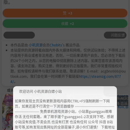
版。
赞
+3
收藏
+2
问题反馈
本作品是由
小叽资源
会员
Chobits
's 搬运作品.
本站提供的资源转载自国内外各大媒体和网络，仅供试玩体验；不得将上述
内容用于商业或者非法用途，否则，一切后果请用户自负。您必须在下载后
的24个小时之内，从您的电脑中彻底删除上述内容。如果您喜欢该游戏内
容，请支持正版，购买注册，得到更好的正版服务。我们非常重视版权问
题，如有侵权请邮件与我们联系处理。敬请谅解！E-mail：acgbns666@ou
tlook.com，我们会在第一时间断开下载链接
https://steamzg.com/877
4/
。
或许您会喜欢
欢迎访问 小叽资源白嫖小站
A-绕过D加密
角色卡-AI少女 甜心
角色卡-AI少女 甜
角色卡-AI少女
如果你发现主页没有更新游戏内容用CTRL+F5强制刷新一下网
虚拟机
选择 恋活
心选择 恋活
心选择 恋活
页，如果还是不行清空一下浏览器缓存 ----------------------------------
--------------------- 免费单机游戏资源小站，小站靠guanggao艰难
存活 无任何套路，来了顺手搓个guanggao1-2次支持下吧，感谢
小站没有充值.不卖会员.也没有打赏 也没有任何 公众号 抖音 B站
账号等,如有发现出售网址的全部是骗子,请小伙们谨慎！ 下载地址