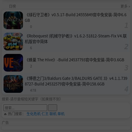
日榜
更多 »
《绿石守卫者》v0.5.17-Build 24555849官中免安装-简中6.6
GB
0
《Roboquest (机械守护者)》v1.6.2-51812-Steam-Fix V4.联
机版官中简体
6
《蜂巢 The Hive》-Build 24537793官中免安装-简中3.6GB
2
《博德之门3/Baldurs Gate 3/BALDURS GATE 3》v4.1.1.739
8727-Build 24532579官中免安装-简中158.6GB
478
搜索-请尽量缩短关键字（如果搜不到）
🔥 热门搜索：
生化危机
仁王
联机
单机
广告