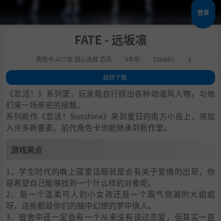
登录
FATE - 远坂凛
角色卡-AI少女 甜心选择 恋活
4年前
Chobits
4
跳转下载
1
.
游戏亮点
《恋活！》系列里，玩家能自行捏出各种动漫风人物，与她
2
.
人物卡一览
们来一场亲密的接触。
系列新作《恋活！Sunshine》来到夏日的南方小岛上，将加
3
.
恋活sunshine角色卡MOD安装方法
入许多新要素。前代角色卡也能继承到新作里。
4
.
下载地址
游戏亮点
1、学生时代的晚上寝室话题就是会有关于爱情的出现，你
是希望自己能够找到一个什么样的对象呢。
2、是一个温柔可人的小女孩还是一个霸气侧漏的大姐姐
呀，这些都是你们的脑中幻想的梦中情人。
3、宿舍中还一定会有一个从来没有谈过恋爱，但其实一直