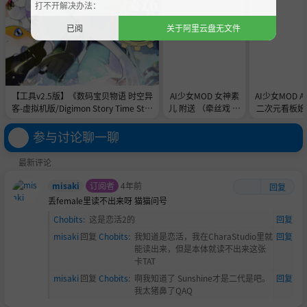
打不开解决办法：
已阅
关于阿里云盘无文件
【工具v2.5版】《数码宝贝物语 时空异
AI少女MOD 女神素
AI少女MOD 
客-虚拟机版/Digimon Story Time Stra
儿 附送 （牵丝戏 舞
二次元看板娘2
nger HYPERVISOR》-Build 21891774
蹈数据）
娘和AC
官中免安装-简中31.1GB
参与讨论聊一聊
最新评论
misaki
订阅者
4年前
回复
丢female里读不出来呀
猫猫问号
Chobits
:
这是恋活2的
回复
misaki
回复
Chobits
:
我知道是恋活，我在CharaStudio里就
回复
能读出来，但是本体就读不出来这张
卡TAT
misaki
回复
Chobits
:
啊我知道了 Sunshine才是二代是吧。
回复
我太猪鼻了QAQ