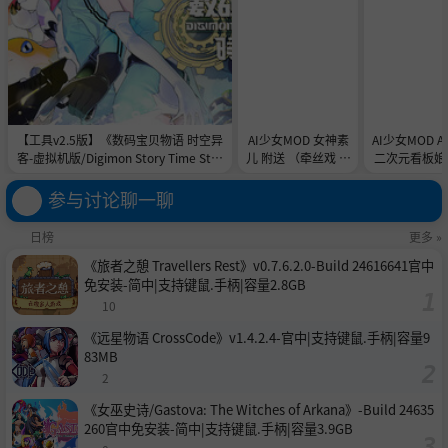
【工具v2.5版】《数码宝贝物语 时空异
AI少女MOD 女神素
AI少女MOD 
客-虚拟机版/Digimon Story Time Stra
儿 附送 （牵丝戏 舞
二次元看板娘2
nger HYPERVISOR》-Build 21891774
蹈数据）
娘和AC
官中免安装-简中31.1GB
参与讨论聊一聊
日榜
更多 »
《旅者之憩 Travellers Rest》v0.7.6.2.0-Build 24616641官中
免安装-简中|支持键鼠.手柄|容量2.8GB
10
《远星物语 CrossCode》v1.4.2.4-官中|支持键鼠.手柄|容量9
83MB
2
《女巫史诗/Gastova: The Witches of Arkana》-Build 24635
260官中免安装-简中|支持键鼠.手柄|容量3.9GB