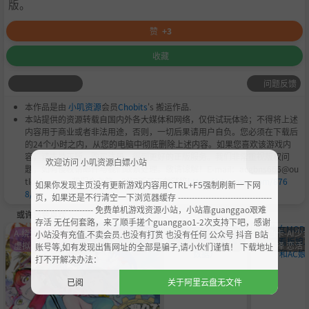
版。
赞
+3
收藏
问题反馈
本作品是由
小叽资源
会员
Chobits
's 搬运作品.
本站提供的资源转载自国内外各大媒体和网络，仅供试玩体验；不得将上述
内容用于商业或者非法用途，否则，一切后果请用户自负。您必须在下载后
的24个小时之内，从您的电脑中彻底删除上述内容。如果您喜欢该游戏内
容，请支持正版，购买注册，得到更好的正版服务。我们非常重视版权问
欢迎访问 小叽资源白嫖小站
题，如有侵权请邮件与我们联系处理。敬请谅解！E-mail：acgbns666@ou
tlook.com，我们会在第一时间断开下载链接
https://steamzg.com/876
如果你发现主页没有更新游戏内容用CTRL+F5强制刷新一下网
8/
。
页，如果还是不行清空一下浏览器缓存 ----------------------------------
--------------------- 免费单机游戏资源小站，小站靠guanggao艰难
或许您会喜欢
存活 无任何套路，来了顺手搓个guanggao1-2次支持下吧，感谢
A-绕过D加密
角色卡-AI少女 甜心
角色卡-AI少女 甜
角色卡-AI少女
小站没有充值.不卖会员.也没有打赏 也没有任何 公众号 抖音 B站
虚拟机
选择 恋活
心选择 恋活
心选择 恋活
账号等,如有发现出售网址的全部是骗子,请小伙们谨慎！ 下载地址
打不开解决办法：
已阅
关于阿里云盘无文件