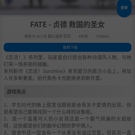
登录
FATE - 贞德 救国的圣女
角色卡-AI少女 甜心选择 恋活
4年前
Chobits
跳转下载
1
.
游戏亮点
《恋活！》系列里，玩家能自行捏出各种动漫风人物，与她
2
.
人物卡一览
们来一场亲密的接触。
系列新作《恋活！Sunshine》来到夏日的南方小岛上，将加
3
.
恋活sunshine角色卡MOD安装方法
入许多新要素。前代角色卡也能继承到新作里。
4
.
下载地址
游戏亮点
1、学生时代的晚上寝室话题就是会有关于爱情的出现，你
是希望自己能够找到一个什么样的对象呢。
2、是一个温柔可人的小女孩还是一个霸气侧漏的大姐姐
呀，这些都是你们的脑中幻想的梦中情人。
3、宿舍中还一定会有一个从来没有谈过恋爱，但其实一直