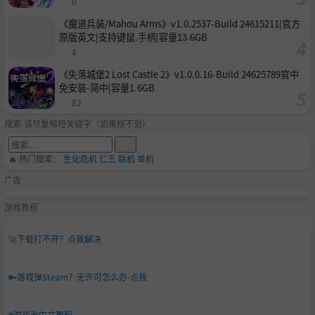
0
《魔道兵装/Mahou Arms》v1.0.2537-Build 24615211|官方
原版英文|支持键鼠.手柄|容量13.6GB
4
《失落城堡2 Lost Castle 2》v1.0.0.16-Build 24625789官中
免安装-简中|容量1.6GB
82
搜索-请尽量缩短关键字（如果搜不到）
🔥 热门搜索：
生化危机
仁王
联机
单机
广告
游戏教程
🚀
下载打不开？点我解决
🔑
游戏弹Steam？无许可怎么办-点我
🌐
游戏改中文教程