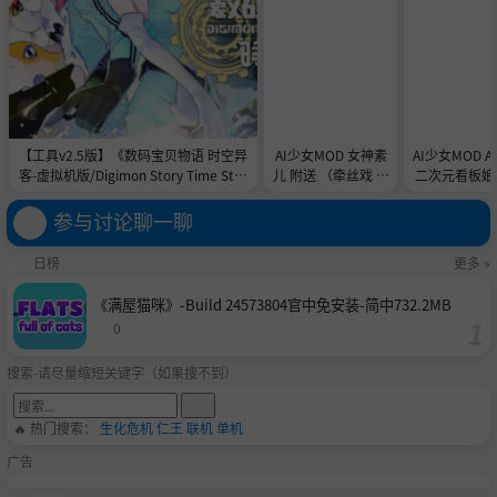
【工具v2.5版】《数码宝贝物语 时空异
AI少女MOD 女神素
AI少女MOD 
客-虚拟机版/Digimon Story Time Stra
儿 附送 （牵丝戏 舞
二次元看板娘2
nger HYPERVISOR》-Build 21891774
蹈数据）
娘和AC
官中免安装-简中31.1GB
参与讨论聊一聊
日榜
更多 »
《满屋猫咪》-Build 24573804官中免安装-简中732.2MB
0
搜索-请尽量缩短关键字（如果搜不到）
🔥 热门搜索：
生化危机
仁王
联机
单机
广告