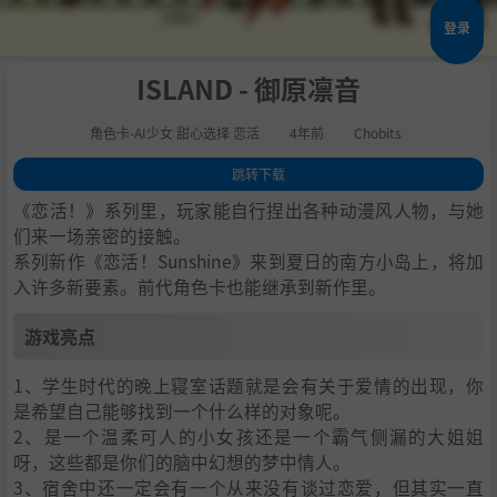
登录
ISLAND - 御原凛音
角色卡-AI少女 甜心选择 恋活
4年前
Chobits
跳转下载
1
.
游戏亮点
《恋活！》系列里，玩家能自行捏出各种动漫风人物，与她
2
.
人物卡一览
们来一场亲密的接触。
系列新作《恋活！Sunshine》来到夏日的南方小岛上，将加
3
.
恋活sunshine角色卡MOD安装方法
入许多新要素。前代角色卡也能继承到新作里。
4
.
下载地址
游戏亮点
1、学生时代的晚上寝室话题就是会有关于爱情的出现，你
是希望自己能够找到一个什么样的对象呢。
2、是一个温柔可人的小女孩还是一个霸气侧漏的大姐姐
呀，这些都是你们的脑中幻想的梦中情人。
3、宿舍中还一定会有一个从来没有谈过恋爱，但其实一直