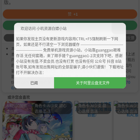
版。
赞
+1
收藏
欢迎访问 小叽资源白嫖小站
问题反馈
如果你发现主页没有更新游戏内容用CTRL+F5强制刷新一下网
页，如果还是不行清空一下浏览器缓存 ----------------------------------
本作品是由
小叽资源
会员
Chobits
's 搬运作品.
--------------------- 免费单机游戏资源小站，小站靠guanggao艰难
本站提供的资源转载自国内外各大媒体和网络，仅供试玩体验；不得将上述
存活 无任何套路，来了顺手搓个guanggao1-2次支持下吧，感谢
内容用于商业或者非法用途，否则，一切后果请用户自负。您必须在下载后
小站没有充值.不卖会员.也没有打赏 也没有任何 公众号 抖音 B站
的24个小时之内，从您的电脑中彻底删除上述内容。如果您喜欢该游戏内
账号等,如有发现出售网址的全部是骗子,请小伙们谨慎！ 下载地址
容，请支持正版，购买注册，得到更好的正版服务。我们非常重视版权问
打不开解决办法：
题，如有侵权请邮件与我们联系处理。敬请谅解！E-mail：acgbns666@ou
tlook.com，我们会在第一时间断开下载链接
https://steamzg.com/870
已阅
关于阿里云盘无文件
0/
。
或许您会喜欢
A-绕过D加密
角色卡-AI少女 甜心
角色卡-AI少女 甜
角色卡-AI少女
虚拟机
选择 恋活
心选择 恋活
心选择 恋活