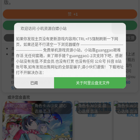
版。
赞
+1
收藏
欢迎访问 小叽资源白嫖小站
问题反馈
如果你发现主页没有更新游戏内容用CTRL+F5强制刷新一下网
页，如果还是不行清空一下浏览器缓存 ----------------------------------
本作品是由
小叽资源
会员
Chobits
's 搬运作品.
--------------------- 免费单机游戏资源小站，小站靠guanggao艰难
本站提供的资源转载自国内外各大媒体和网络，仅供试玩体验；不得将上述
存活 无任何套路，来了顺手搓个guanggao1-2次支持下吧，感谢
内容用于商业或者非法用途，否则，一切后果请用户自负。您必须在下载后
小站没有充值.不卖会员.也没有打赏 也没有任何 公众号 抖音 B站
的24个小时之内，从您的电脑中彻底删除上述内容。如果您喜欢该游戏内
账号等,如有发现出售网址的全部是骗子,请小伙们谨慎！ 下载地址
容，请支持正版，购买注册，得到更好的正版服务。我们非常重视版权问
打不开解决办法：
题，如有侵权请邮件与我们联系处理。敬请谅解！E-mail：acgbns666@ou
tlook.com，我们会在第一时间断开下载链接
https://steamzg.com/860
已阅
关于阿里云盘无文件
5/
。
或许您会喜欢
A-绕过D加密
角色卡-AI少女 甜心
角色卡-AI少女 甜
角色卡-AI少女
虚拟机
选择 恋活
心选择 恋活
心选择 恋活