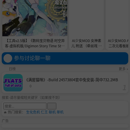
【工具v2.5版】《数码宝贝物语 时空异
AI少女MOD 女神素
AI少女MOD 
客-虚拟机版/Digimon Story Time Stra
儿 附送 （牵丝戏 舞
二次元看板娘2
nger HYPERVISOR》-Build 21891774
蹈数据）
娘和AC
官中免安装-简中31.1GB
参与讨论聊一聊
日榜
更多 »
《满屋猫咪》-Build 24573804官中免安装-简中732.2MB
0
搜索-请尽量缩短关键字（如果搜不到）
🔥 热门搜索：
生化危机
仁王
联机
单机
广告