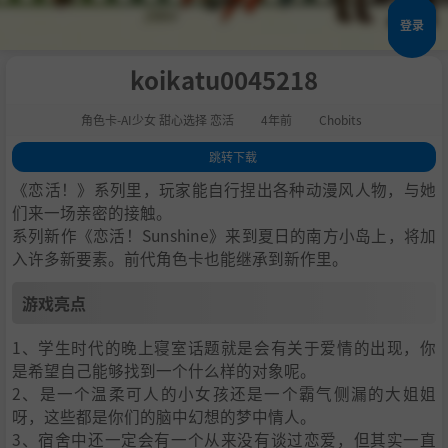
登录
koikatu0045218
角色卡-AI少女 甜心选择 恋活
4年前
Chobits
跳转下载
1
.
游戏亮点
《恋活！》系列里，玩家能自行捏出各种动漫风人物，与她
2
.
人物卡一览
们来一场亲密的接触。
系列新作《恋活！Sunshine》来到夏日的南方小岛上，将加
3
.
恋活sunshine角色卡MOD安装方法
入许多新要素。前代角色卡也能继承到新作里。
4
.
下载地址
游戏亮点
1、学生时代的晚上寝室话题就是会有关于爱情的出现，你
是希望自己能够找到一个什么样的对象呢。
2、是一个温柔可人的小女孩还是一个霸气侧漏的大姐姐
呀，这些都是你们的脑中幻想的梦中情人。
3、宿舍中还一定会有一个从来没有谈过恋爱，但其实一直