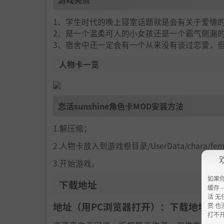
1、学生时代的晚上寝室话题就是会有关于爱情
2、是一个温柔可人的小女孩还是一个霸气侧漏
3、宿舍中还一定会有一个从来没有谈过恋爱，
人物卡一览
恋活sunshine角色卡MOD安装方法
1.解压缩；
2.人物卡放入到游戏根目录/UserData/chara/f
3.开始游戏。
如果
下载地址
缓存 --
活 无
地址（用PC浏览器打开）：下载地址：
h
赏 也
打不