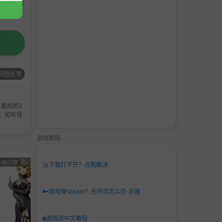
请支持正
问题反馈
载后的2
，如有侵
游戏教程
-AI少女 甜心选择 恋活
男主
角色卡-AI少女
男主
角色卡-
🚀
下载打不开？点我解决
角色
甜心选择 恋活
角色
甜心选
卡
卡
🔑
游戏弹Steam？无许可怎么办-点我
🌐
游戏改中文教程