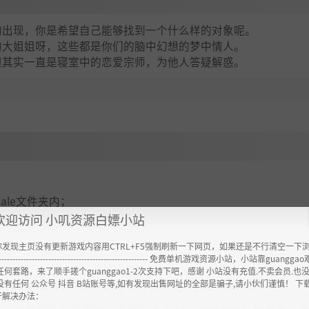
的出现，你是希望自己能够找到一个什么样的对象呢。
的大姐姐呀，这些都是你们的脑中幻想的梦中情人。
但其实一直是寝室中的恋爱宗师，为他人答疑解惑。
emale文件夹内；
欢迎访问 小叽资源白嫖小站
你发现主页没有更新游戏内容用CTRL+F5强制刷新一下网页，如果还是不行清空一下
----------------------------------------------------- 免费单机游戏资源小站，小站靠guangg
任何套路，来了顺手搓个guanggao1-2次支持下吧，感谢 小站没有充值.不卖会员.也
ttps://www.feimaoyun.com/jx/jk2wdsmw
没有任何 公众号 抖音 B站账号等,如有发现出售网址的全部是骗子,请小伙们谨慎！ 下
开解决办法：