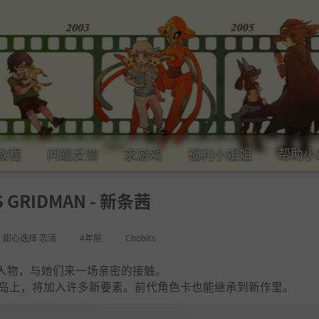
教程
问题反馈
求游戏
福利小姐姐
帮助小
S GRIDMAN - 新条茜
女 甜心选择 恋活
4年前
Chobits
人物，与她们来一场亲密的接触。
方小岛上，将加入许多新要素。前代角色卡也能继承到新作里。