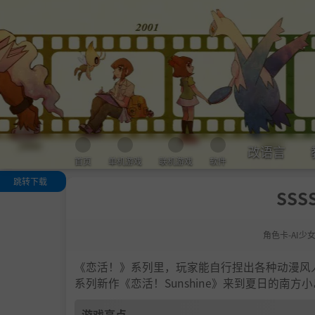
改语言
首页
单机游戏
联机游戏
软件
跳转下载
SSS
游戏亮点
人物卡一览
角色卡-AI少
.
恋活sunshine
色卡MOD安装
法
《恋活！》系列里，玩家能自行捏出各种动漫风
下载地址
系列新作《恋活！Sunshine》来到夏日的南
游戏亮点