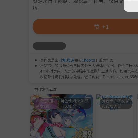
资源来自于网络，版权属于作者，仅供交流学习
版。
赞
+1
本作品是由
小叽资源
会员
Chobits
's 搬运作品.
本站提供的资源转载自国内外各大媒体和网络，仅供试玩体
4个小时之内，从您的电脑中彻底删除上述内容。如果您喜
权请邮件与我们联系处理。敬请谅解！E-mail：acgbns666
或许您会喜欢
A-绕过D加
角色卡-AI少女 甜
角色卡-AI少女 甜
密虚拟机
心选择 恋活
心选择 恋活