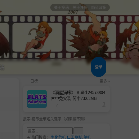
关于投稿
关于注册
隐私政策
站
登录
日榜
更多 »
《满屋猫咪》-Build 24573804
官中免安装-简中732.2MB
0
搜索-请尽量缩短关键字（如果搜不到）
🔥 热门搜索：
生化危机
仁王
联机
单机