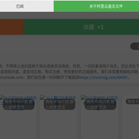
，严禁用于商业用途，下载后请于24小时内删除！如喜欢，
已阅
关于阿里云盘无文件
收藏
+1
验；不得将上述内容用于商业或者非法用途，否则，一切后果请用户自负。您必须在下
欢该游戏内容，请支持正版，购买注册，得到更好的正版服务。我们非常重视版权问题
@outlook.com，我们会在第一时间断开下载链接
https://steamzg.com/8499/
。
角色卡-AI少女 甜
角色卡-AI少女 甜
角色卡-AI少女 甜
角色卡
心选择 恋活
心选择 恋活
心选择 恋活