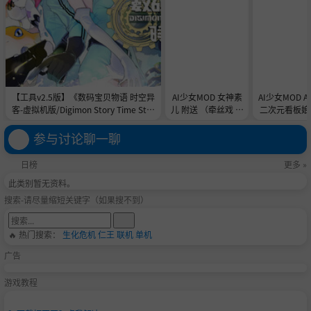
【工具v2.5版】《数码宝贝物语 时空异
AI少女MOD 女神素
AI少女MOD 
客-虚拟机版/Digimon Story Time Stra
儿 附送 （牵丝戏 舞
二次元看板娘2
nger HYPERVISOR》-Build 21891774
蹈数据）
娘和AC
官中免安装-简中31.1GB
参与讨论聊一聊
日榜
更多 »
此类别暂无资料。
搜索-请尽量缩短关键字（如果搜不到）
🔥 热门搜索：
生化危机
仁王
联机
单机
广告
游戏教程