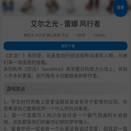
登录
艾尔之光 - 蕾娜 风行者
角色卡-AI少女 甜心选择 恋活
4年前
Chobits
跳转下载
1
.
游戏亮点
《恋活！》系列里，玩家能自行捏出各种动漫风人物，与她
2
.
人物卡一览
们来一场亲密的接触。
系列新作《恋活！Sunshine》来到夏日的南方小岛上，将加
3
.
恋活sunshine角色卡MOD安装方法
入许多新要素。前代角色卡也能继承到新作里。
4
.
下载地址
游戏亮点
1、学生时代的晚上寝室话题就是会有关于爱情的出现，你
是希望自己能够找到一个什么样的对象呢。
2、是一个温柔可人的小女孩还是一个霸气侧漏的大姐姐
呀，这些都是你们的脑中幻想的梦中情人。
3、宿舍中还一定会有一个从来没有谈过恋爱，但其实一直