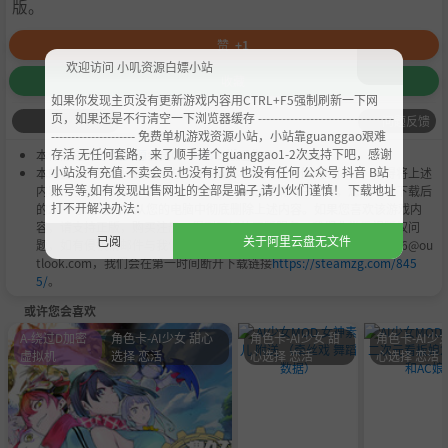
版。
赞
+1
欢迎访问 小叽资源白嫖小站
收藏
如果你发现主页没有更新游戏内容用CTRL+F5强制刷新一下网
页，如果还是不行清空一下浏览器缓存 ----------------------------------
问题反馈
--------------------- 免费单机游戏资源小站，小站靠guanggao艰难
存活 无任何套路，来了顺手搓个guanggao1-2次支持下吧，感谢
本作品是由
小叽资源
会员
Chobits
's 搬运作品.
小站没有充值.不卖会员.也没有打赏 也没有任何 公众号 抖音 B站
本站提供的资源转载自国内外各大媒体和网络，仅供试玩体验；不得将上述
账号等,如有发现出售网址的全部是骗子,请小伙们谨慎！ 下载地址
内容用于商业或者非法用途，否则，一切后果请用户自负。您必须在下载后
打不开解决办法：
的24个小时之内，从您的电脑中彻底删除上述内容。如果您喜欢该游戏内
容，请支持正版，购买注册，得到更好的正版服务。我们非常重视版权问
已阅
关于阿里云盘无文件
题，如有侵权请邮件与我们联系处理。敬请谅解！E-mail：acgbns666@ou
tlook.com，我们会在第一时间断开下载链接
https://steamzg.com/845
5/
。
或许您会喜欢
A-绕过D加密
角色卡-AI少女 甜心
角色卡-AI少女 甜
角色卡-AI少女
虚拟机
选择 恋活
心选择 恋活
心选择 恋活