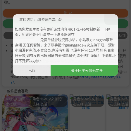
版。
赞
+1
欢迎访问 小叽资源白嫖小站
收藏
如果你发现主页没有更新游戏内容用CTRL+F5强制刷新一下网
页，如果还是不行清空一下浏览器缓存 ----------------------------------
问题反馈
--------------------- 免费单机游戏资源小站，小站靠guanggao艰难
存活 无任何套路，来了顺手搓个guanggao1-2次支持下吧，感谢
本作品是由
小叽资源
会员
Chobits
's 搬运作品.
小站没有充值.不卖会员.也没有打赏 也没有任何 公众号 抖音 B站
本站提供的资源转载自国内外各大媒体和网络，仅供试玩体验；不得将上述
账号等,如有发现出售网址的全部是骗子,请小伙们谨慎！ 下载地址
内容用于商业或者非法用途，否则，一切后果请用户自负。您必须在下载后
打不开解决办法：
的24个小时之内，从您的电脑中彻底删除上述内容。如果您喜欢该游戏内
容，请支持正版，购买注册，得到更好的正版服务。我们非常重视版权问
已阅
关于阿里云盘无文件
题，如有侵权请邮件与我们联系处理。敬请谅解！E-mail：acgbns666@ou
tlook.com，我们会在第一时间断开下载链接
https://steamzg.com/837
7/
。
或许您会喜欢
A-绕过D加密
角色卡-AI少女 甜心
角色卡-AI少女 甜
角色卡-AI少女
虚拟机
选择 恋活
心选择 恋活
心选择 恋活