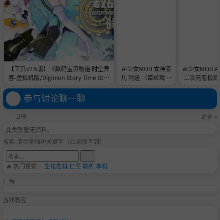
【工具v2.5版】《数码宝贝物语 时空异
AI少女MOD 女神素
AI少女MOD 
客-虚拟机版/Digimon Story Time Stra
儿 附送 （牵丝戏 舞
二次元看板娘2
nger HYPERVISOR》-Build 21891774
蹈数据）
娘和AC
官中免安装-简中31.1GB
参与讨论聊一聊
日榜
更多 »
此类别暂无资料。
搜索-请尽量缩短关键字（如果搜不到）
🔥 热门搜索：
生化危机
仁王
联机
单机
广告
游戏教程