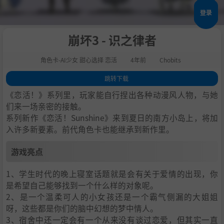
登录
崩坏3 - 识之律者
角色卡-AI少女 甜心选择 恋活
4年前
Chobits
跳转下载
1
.
游戏亮点
《恋活！》系列里，玩家能自行捏出各种动漫风人物，与她
2
.
人物卡一览
们来一场亲密的接触。
系列新作《恋活！Sunshine》来到夏日的南方小岛上，将加
3
.
恋活sunshine角色卡MOD安装方法
入许多新要素。前代角色卡也能继承到新作里。
4
.
下载地址
游戏亮点
1、学生时代的晚上寝室话题就是会有关于爱情的出现，你
是希望自己能够找到一个什么样的对象呢。
2、是一个温柔可人的小女孩还是一个霸气侧漏的大姐姐
呀，这些都是你们的脑中幻想的梦中情人。
3、宿舍中还一定会有一个从来没有谈过恋爱，但其实一直