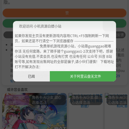
版。
赞
收藏
欢迎访问 小叽资源白嫖小站
问题反馈
如果你发现主页没有更新游戏内容用CTRL+F5强制刷新一下网
页，如果还是不行清空一下浏览器缓存 ----------------------------------
本作品是由
小叽资源
会员
Chobits
's 搬运作品.
--------------------- 免费单机游戏资源小站，小站靠guanggao艰难
本站提供的资源转载自国内外各大媒体和网络，仅供试玩体验；不得将上述
存活 无任何套路，来了顺手搓个guanggao1-2次支持下吧，感谢
内容用于商业或者非法用途，否则，一切后果请用户自负。您必须在下载后
小站没有充值.不卖会员.也没有打赏 也没有任何 公众号 抖音 B站
的24个小时之内，从您的电脑中彻底删除上述内容。如果您喜欢该游戏内
账号等,如有发现出售网址的全部是骗子,请小伙们谨慎！ 下载地址
容，请支持正版，购买注册，得到更好的正版服务。我们非常重视版权问
打不开解决办法：
题，如有侵权请邮件与我们联系处理。敬请谅解！E-mail：acgbns666@ou
tlook.com，我们会在第一时间断开下载链接
https://steamzg.com/829
已阅
关于阿里云盘无文件
9/
。
或许您会喜欢
A-绕过D加密
角色卡-AI少女 甜心
角色卡-AI少女 甜
角色卡-AI少女
虚拟机
选择 恋活
心选择 恋活
心选择 恋活