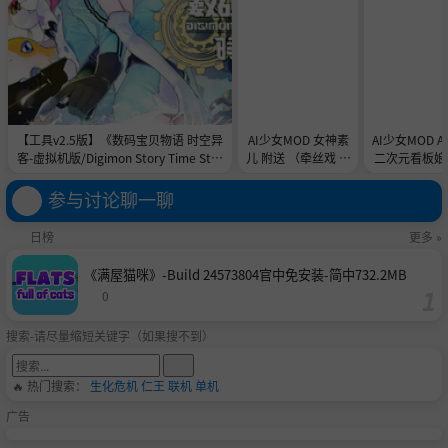
【工具v2.5版】《数码宝贝物语 时空异
AI少女MOD 女神素
AI少女MOD 
客-虚拟机版/Digimon Story Time Stra
儿 附送 （牵丝戏 舞
二次元看板娘2
nger HYPERVISOR》-Build 21891774
蹈数据）
娘和AC
官中免安装-简中31.1GB
参与讨论聊一聊
日榜
更多 »
《满屋猫咪》-Build 24573804官中免安装-简中732.2MB
0
搜索-请尽量缩短关键字（如果搜不到）
🔥 热门搜索：
生化危机
仁王
联机
单机
广告