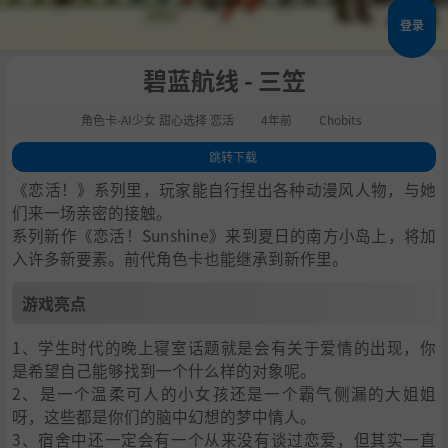
登录
碧蓝航线 - 三笠
角色卡-AI少女 甜心选择 恋活
4年前
Chobits
跳转下载
1
.
游戏亮点
《恋活！》系列里，玩家能自行捏出各种动漫风人物，与她
2
.
人物卡一览
们来一场亲密的接触。
系列新作《恋活！Sunshine》来到夏日的南方小岛上，将加
3
.
恋活sunshine角色卡MOD安装方法
入许多新要素。前代角色卡也能继承到新作里。
4
.
下载地址
游戏亮点
1、学生时代的晚上寝室话题就是会有关于爱情的出现，你
是希望自己能够找到一个什么样的对象呢。
2、是一个温柔可人的小女孩还是一个霸气侧漏的大姐姐
呀，这些都是你们的脑中幻想的梦中情人。
3、宿舍中还一定会有一个从来没有谈过恋爱，但其实一直