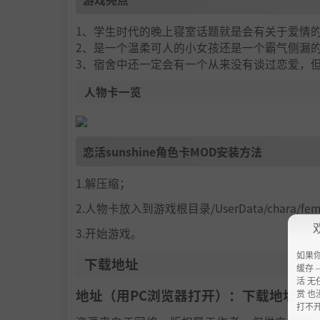
1、学生时代的晚上寝室话题就是会有关于爱情
2、是一个温柔可人的小女孩还是一个霸气侧漏
3、宿舍中还一定会有一个从来没有谈过恋爱，
人物卡一览
恋活sunshine角色卡MOD安装方法
1.解压缩；
2.人物卡放入到游戏根目录/UserData/chara/f
3.开始游戏。
如果
下载地址
缓存 --
活 无
地址（用PC浏览器打开）：下载地址：
h
赏 也
打不