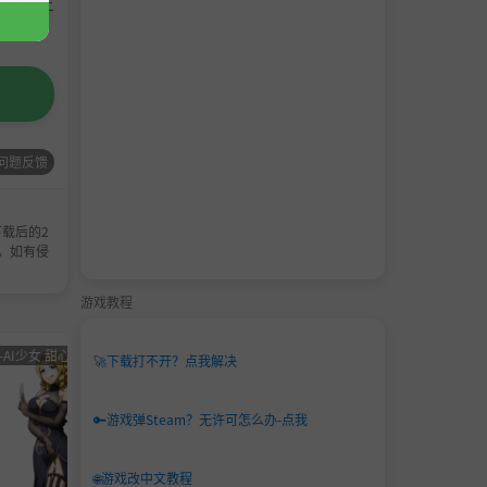
请支持正
问题反馈
载后的2
，如有侵
游戏教程
-AI少女 甜心选择 恋活
男主
角色卡-AI少女
男主
角色卡-
🚀
下载打不开？点我解决
角色
甜心选择 恋活
角色
甜心选
卡
卡
🔑
游戏弹Steam？无许可怎么办-点我
🌐
游戏改中文教程