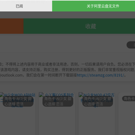
，严禁用于商业用途，下载后请于24小时内删除！如喜欢，
已阅
关于阿里云盘无文件
收藏
验；不得将上述内容用于商业或者非法用途，否则，一切后果请用户自负。您必须在下
欢该游戏内容，请支持正版，购买注册，得到更好的正版服务。我们非常重视版权问题
@outlook.com，我们会在第一时间断开下载链接
https://steamzg.com/8191/
。
角色卡-AI少女 甜
角色卡-AI少女 甜
角色卡-AI少女 甜
角色卡
心选择 恋活
心选择 恋活
心选择 恋活