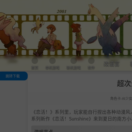
改语言
首页
单机游戏
联机游戏
软件
跳转下载
超次
游戏亮点
人物卡一览
角色卡-AI少
.
恋活sunshine
色卡MOD安装
法
《恋活！》系列里，玩家能自行捏出各种动漫风
下载地址
系列新作《恋活！Sunshine》来到夏日的南
游戏亮点