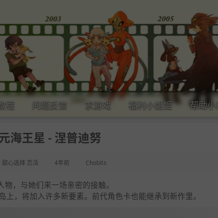
教程
问题反馈
求游戏
福利小姐姐
帮助小
元海王星 - 涅普迪努
女 甜心选择 恋活
4年前
Chobits
人物，与她们来一场亲密的接触。
方小岛上，将加入许多新要素。前代角色卡也能继承到新作里。