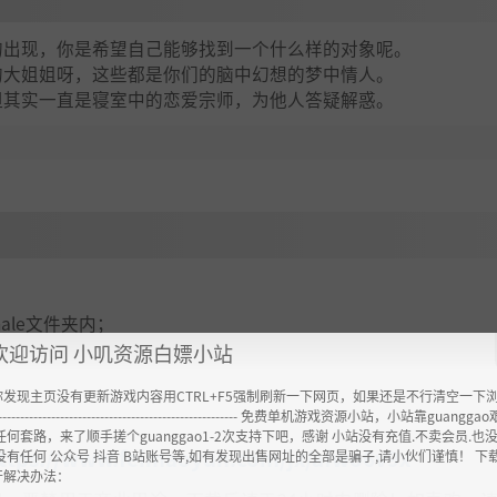
的出现，你是希望自己能够找到一个什么样的对象呢。
的大姐姐呀，这些都是你们的脑中幻想的梦中情人。
但其实一直是寝室中的恋爱宗师，为他人答疑解惑。
emale文件夹内；
欢迎访问 小叽资源白嫖小站
你发现主页没有更新游戏内容用CTRL+F5强制刷新一下网页，如果还是不行清空一下
----------------------------------------------------- 免费单机游戏资源小站，小站靠guangg
任何套路，来了顺手搓个guanggao1-2次支持下吧，感谢 小站没有充值.不卖会员.也
ttps://www.feimaoyun.com/jx/afwo6v9x
没有任何 公众号 抖音 B站账号等,如有发现出售网址的全部是骗子,请小伙们谨慎！ 下
开解决办法：