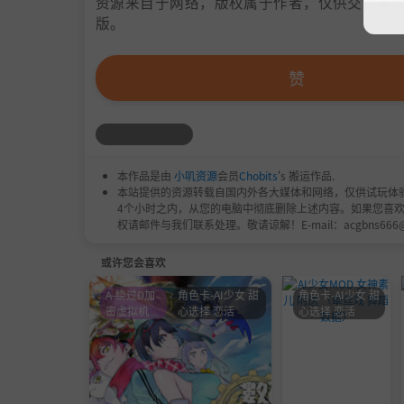
资源来自于网络，版权属于作者，仅供交流学习
版。
赞
本作品是由
小叽资源
会员
Chobits
's 搬运作品.
本站提供的资源转载自国内外各大媒体和网络，仅供试玩体
4个小时之内，从您的电脑中彻底删除上述内容。如果您喜
权请邮件与我们联系处理。敬请谅解！E-mail：acgbns666
或许您会喜欢
A-绕过D加
角色卡-AI少女 甜
角色卡-AI少女 甜
密虚拟机
心选择 恋活
心选择 恋活