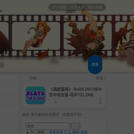
关于投稿
关于注册
隐私政策
站
登录
日榜
更多 »
《满屋猫咪》-Build 24573804
官中免安装-简中732.2MB
0
搜索-请尽量缩短关键字（如果搜不到）
🔥 热门搜索：
生化危机
仁王
联机
单机