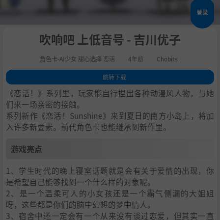
登录
吹响吧 上低音号 - 吉川优子
角色卡-AI少女 甜心选择 恋活
4年前
Chobits
跳转下载
1
.
游戏亮点
《恋活！》系列里，玩家能自行捏出各种动漫风人物，与她
2
.
人物卡一览
们来一场亲密的接触。
系列新作《恋活！Sunshine》来到夏日的南方小岛上，将加
3
.
恋活sunshine角色卡MOD安装方法
入许多新要素。前代角色卡也能继承到新作里。
4
.
下载地址
游戏亮点
1、学生时代的晚上寝室话题就是会有关于爱情的出现，你
是希望自己能够找到一个什么样的对象呢。
2、是一个温柔可人的小女孩还是一个霸气侧漏的大姐姐
呀，这些都是你们的脑中幻想的梦中情人。
3、宿舍中还一定会有一个从来没有谈过恋爱，但其实一直