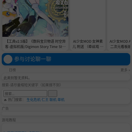
【工具v2.5版】《数码宝贝物语 时空异
AI少女MOD 女神素
AI少女MOD 
客-虚拟机版/Digimon Story Time Stra
儿 附送 （牵丝戏 舞
二次元看板娘2
nger HYPERVISOR》-Build 21891774
蹈数据）
娘和AC
官中免安装-简中31.1GB
参与讨论聊一聊
日榜
更多 »
此类别暂无资料。
搜索-请尽量缩短关键字（如果搜不到）
🔥 热门搜索：
生化危机
仁王
联机
单机
广告
游戏教程