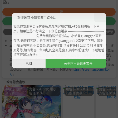
版。
赞
欢迎访问 小叽资源白嫖小站
收藏
如果你发现主页没有更新游戏内容用CTRL+F5强制刷新一下网
页，如果还是不行清空一下浏览器缓存 ----------------------------------
问题反馈
--------------------- 免费单机游戏资源小站，小站靠guanggao艰难
存活 无任何套路，来了顺手搓个guanggao1-2次支持下吧，感谢
本作品是由
小叽资源
会员
Chobits
's 搬运作品.
小站没有充值.不卖会员.也没有打赏 也没有任何 公众号 抖音 B站
本站提供的资源转载自国内外各大媒体和网络，仅供试玩体验；不得将上述
账号等,如有发现出售网址的全部是骗子,请小伙们谨慎！ 下载地址
内容用于商业或者非法用途，否则，一切后果请用户自负。您必须在下载后
打不开解决办法：
的24个小时之内，从您的电脑中彻底删除上述内容。如果您喜欢该游戏内
容，请支持正版，购买注册，得到更好的正版服务。我们非常重视版权问
已阅
关于阿里云盘无文件
题，如有侵权请邮件与我们联系处理。敬请谅解！E-mail：acgbns666@ou
tlook.com，我们会在第一时间断开下载链接
https://steamzg.com/814
7/
。
或许您会喜欢
A-绕过D加密
角色卡-AI少女 甜心
角色卡-AI少女 甜
角色卡-AI少女
虚拟机
选择 恋活
心选择 恋活
心选择 恋活