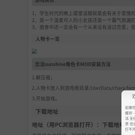
1、学生时代的晚上寝室话题就是会有关于爱情
2、是一个温柔可人的小女孩还是一个霸气侧漏
3、宿舍中还一定会有一个从来没有谈过恋爱，
人物卡一览
恋活sunshine角色卡MOD安装方法
1.解压缩；
2.人物卡放入到游戏根目录/UserData/chara/f
3.开始游戏。
如果
下载地址
缓存 --
活 无
地址（用PC浏览器打开）：下载地址：
h
赏 也
打不