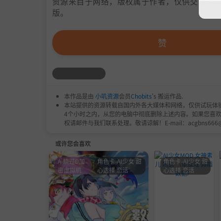
资源来自于网络，版权属于作者，仅供交流学习
版。
赞
本作品是由
小叽资源
会员
Chobits
's 搬运作品.
本站提供的资源转载自国内外各大媒体和网络，仅供试玩体
4个小时之内，从您的电脑中彻底删除上述内容。如果您喜
权请邮件与我们联系处理。敬请谅解！E-mail：acgbns666
或许您会喜欢
A-绕过D加
角色卡-AI少女 甜
角色卡-AI少女 甜
密虚拟机
心选择 恋活
心选择 恋活