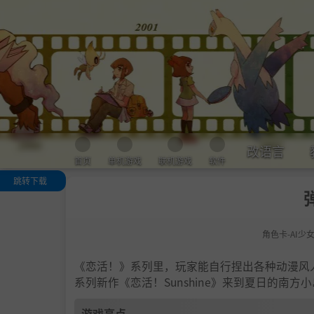
改语言
首页
单机游戏
联机游戏
软件
跳转下载
游戏亮点
人物卡一览
角色卡-AI少
.
恋活sunshine
色卡MOD安装
法
《恋活！》系列里，玩家能自行捏出各种动漫风
下载地址
系列新作《恋活！Sunshine》来到夏日的南
游戏亮点