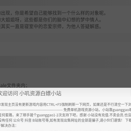
的出现，你是希望自己能够找到一个什么样的对象呢。
的大姐姐呀，这些都是你们的脑中幻想的梦中情人。
但其实一直是寝室中的恋爱宗师，为他人答疑解惑。
emale文件夹内；
欢迎访问 小叽资源白嫖小站
你发现主页没有更新游戏内容用CTRL+F5强制刷新一下网页，如果还是不行清空一下
----------------------------------------------------- 免费单机游戏资源小站，小站靠guangg
任何套路，来了顺手搓个guanggao1-2次支持下吧，感谢 小站没有充值.不卖会员.也
ttps://www.feimaoyun.com/jx/qvhcty36
没有任何 公众号 抖音 B站账号等,如有发现出售网址的全部是骗子,请小伙们谨慎！ 下
开解决办法：