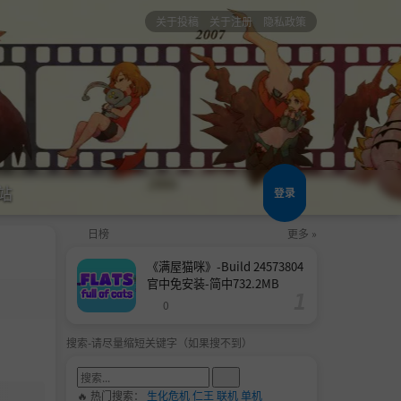
关于投稿
关于注册
隐私政策
站
登录
日榜
更多 »
《满屋猫咪》-Build 24573804
官中免安装-简中732.2MB
0
搜索-请尽量缩短关键字（如果搜不到）
🔥 热门搜索：
生化危机
仁王
联机
单机