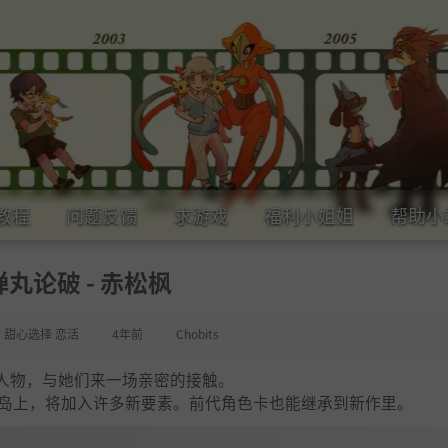
教程
问题反馈
求游戏
福利小姐姐
帮助小
弹丸论破 - 赤松枫
女 甜心选择 恋活
4年前
Chobits
人物，与她们来一场亲密的接触。
方小岛上，将加入许多新要素。前代角色卡也能继承到新作里。