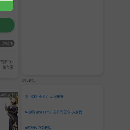
请支持正
问题反馈
载后的2
，如有侵
游戏教程
-AI少女 甜心选择 恋活
男主
角色卡-AI少女
男主
角色卡-
🚀
下载打不开？点我解决
角色
甜心选择 恋活
角色
甜心选
卡
卡
🔑
游戏弹Steam？无许可怎么办-点我
🌐
游戏改中文教程