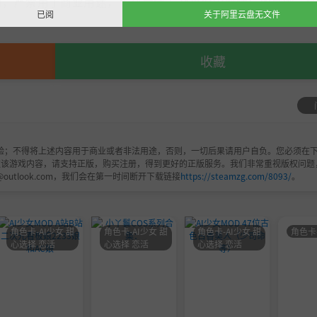
，严禁用于商业用途，下载后请于24小时内删除！如喜欢，
已阅
关于阿里云盘无文件
收藏
验；不得将上述内容用于商业或者非法用途，否则，一切后果请用户自负。您必须在下
欢该游戏内容，请支持正版，购买注册，得到更好的正版服务。我们非常重视版权问题
@outlook.com，我们会在第一时间断开下载链接
https://steamzg.com/8093/
。
角色卡-AI少女 甜
角色卡-AI少女 甜
角色卡-AI少女 甜
角色卡
心选择 恋活
心选择 恋活
心选择 恋活