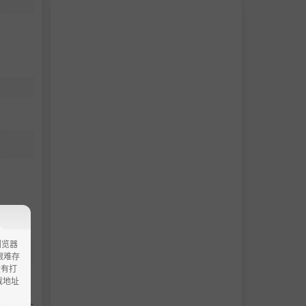
浏览器
ao艰难存
没有打
载地址