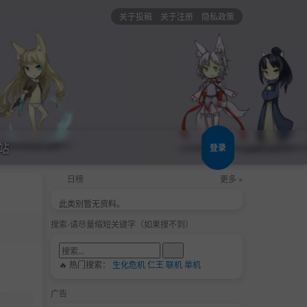
关于投稿
关于注册
隐私政策
站
登录
日榜
更多 »
此类别暂无资料。
搜索-请尽量缩短关键字（如果搜不到）
🔥 热门搜索：
生化危机
仁王
联机
单机
广告