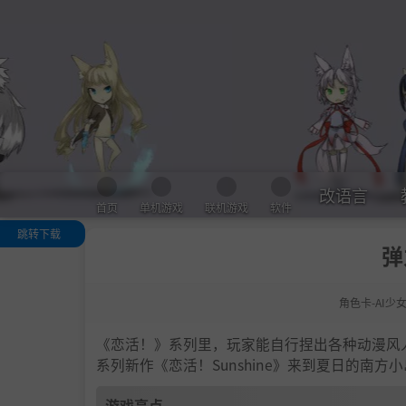
改语言
首页
单机游戏
联机游戏
软件
跳转下载
弹
游戏亮点
人物卡一览
角色卡-AI少
.
恋活sunshine
色卡MOD安装
法
《恋活！》系列里，玩家能自行捏出各种动漫风
下载地址
系列新作《恋活！Sunshine》来到夏日的南
游戏亮点