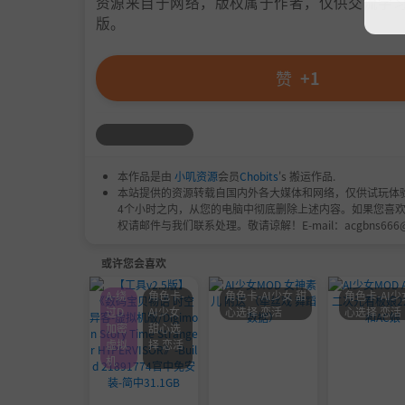
资源来自于网络，版权属于作者，仅供交流学习
版。
赞
+1
本作品是由
小叽资源
会员
Chobits
's 搬运作品.
本站提供的资源转载自国内外各大媒体和网络，仅供试玩体
4个小时之内，从您的电脑中彻底删除上述内容。如果您喜
权请邮件与我们联系处理。敬请谅解！E-mail：acgbns666
或许您会喜欢
A-绕
角色卡-
角色卡-AI少女 甜
角色卡-AI少
过D
AI少女
心选择 恋活
心选择 恋活
加密
甜心选
虚拟
择 恋活
机