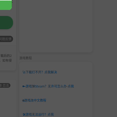
请支持正
问题反馈
载后的2
游戏教程
，如有侵
🚀
下载打不开？点我解决
择 恋活
男主
角色卡-AI少女
男主
角色卡-AI少女
🔑
游戏弹Steam？无许可怎么办-点我
角色
甜心选择 恋活
角色
甜心选择 恋活
卡
卡
🌐
游戏改中文教程
🛠️
游戏无法运行？点我