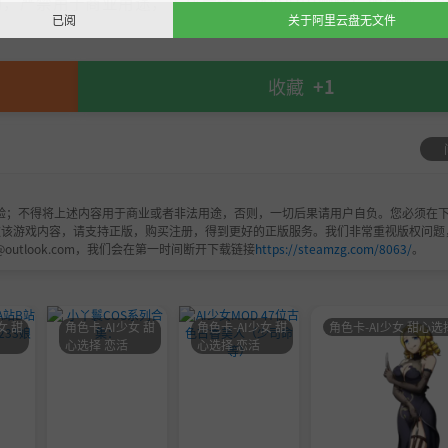
，严禁用于商业用途，下载后请于24小时内删除！如喜欢，
已阅
关于阿里云盘无文件
收藏
+1
验；不得将上述内容用于商业或者非法用途，否则，一切后果请用户自负。您必须在下
欢该游戏内容，请支持正版，购买注册，得到更好的正版服务。我们非常重视版权问题
@outlook.com，我们会在第一时间断开下载链接
https://steamzg.com/8063/
。
女 甜
角色卡-AI少女 甜
角色卡-AI少女 甜
角色卡-AI少女 甜心选
心选择 恋活
心选择 恋活