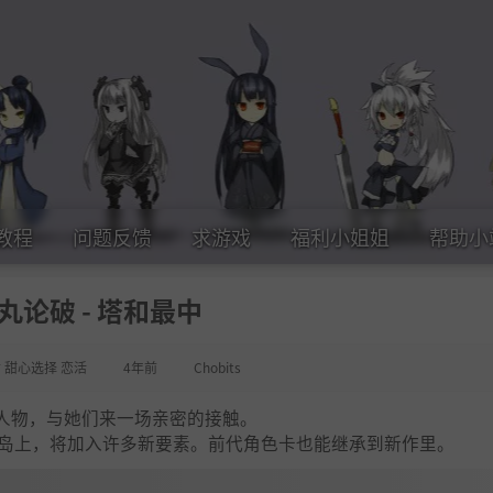
教程
问题反馈
求游戏
福利小姐姐
帮助小
丸论破 - 塔和最中
女 甜心选择 恋活
4年前
Chobits
人物，与她们来一场亲密的接触。
方小岛上，将加入许多新要素。前代角色卡也能继承到新作里。