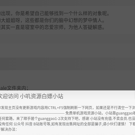
的出现，你是希望自己能够找到一个什么样的对象呢。
的大姐姐呀，这些都是你们的脑中幻想的梦中情人。
但其实一直是寝室中的恋爱宗师，为他人答疑解惑。
emale文件夹内；
欢迎访问 小叽资源白嫖小站
你发现主页没有更新游戏内容用CTRL+F5强制刷新一下网页，如果还是不行清空一下
----------------------------------------------------- 免费单机游戏资源小站，小站靠guangg
任何套路，来了顺手搓个guanggao1-2次支持下吧，感谢 小站没有充值.不卖会员.也
ttps://www.feimaoyun.com/jx/ew3jttpl
没有任何 公众号 抖音 B站账号等,如有发现出售网址的全部是骗子,请小伙们谨慎！ 下
开解决办法：