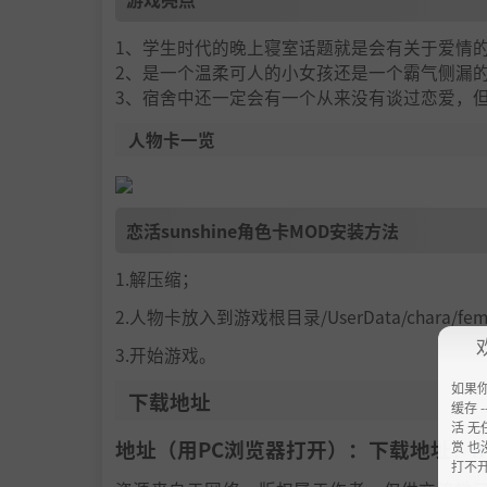
1、学生时代的晚上寝室话题就是会有关于爱情
2、是一个温柔可人的小女孩还是一个霸气侧漏
3、宿舍中还一定会有一个从来没有谈过恋爱，
人物卡一览
恋活sunshine角色卡MOD安装方法
1.解压缩；
2.人物卡放入到游戏根目录/UserData/chara/f
3.开始游戏。
如果
下载地址
缓存 --
活 无
地址（用PC浏览器打开）：下载地址：
h
赏 也
打不