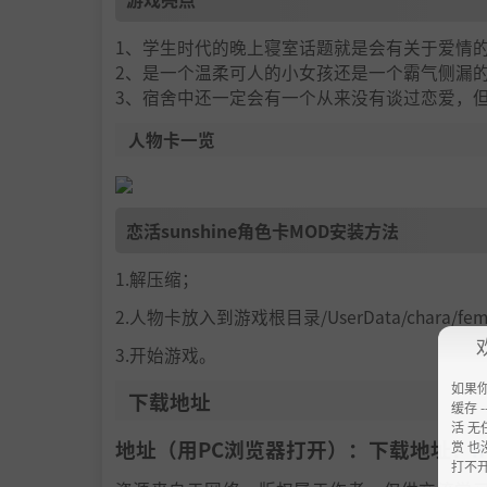
1、学生时代的晚上寝室话题就是会有关于爱情
2、是一个温柔可人的小女孩还是一个霸气侧漏
3、宿舍中还一定会有一个从来没有谈过恋爱，
人物卡一览
恋活sunshine角色卡MOD安装方法
1.解压缩；
2.人物卡放入到游戏根目录/UserData/chara/f
3.开始游戏。
如果
下载地址
缓存 --
活 无
地址（用PC浏览器打开）：下载地址：
h
赏 也
打不