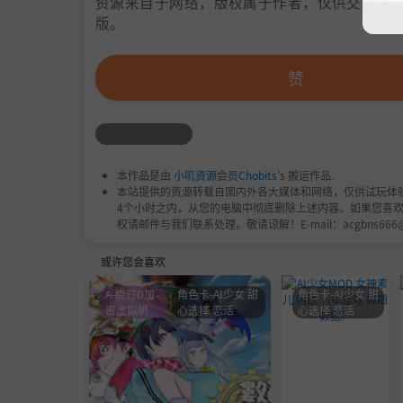
资源来自于网络，版权属于作者，仅供交流学习
版。
赞
本作品是由
小叽资源
会员
Chobits
's 搬运作品.
本站提供的资源转载自国内外各大媒体和网络，仅供试玩体
4个小时之内，从您的电脑中彻底删除上述内容。如果您喜
权请邮件与我们联系处理。敬请谅解！E-mail：acgbns666
或许您会喜欢
A-绕过D加
角色卡-AI少女 甜
角色卡-AI少女 甜
密虚拟机
心选择 恋活
心选择 恋活