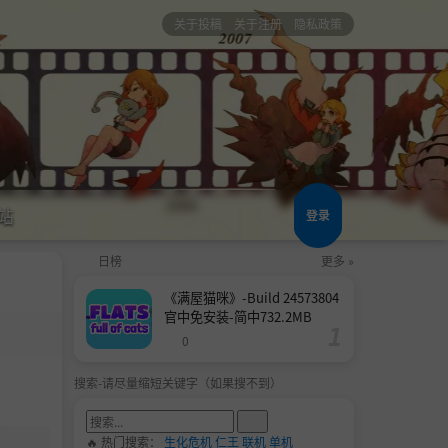
关于投稿
关于注册
隐私政策
站
登录
日榜
更多 »
《满屋猫咪》-Build 24573804
官中免安装-简中732.2MB
0
搜索-请尽量缩短关键字（如果搜不到）
🔥 热门搜索：
生化危机
仁王
联机
单机