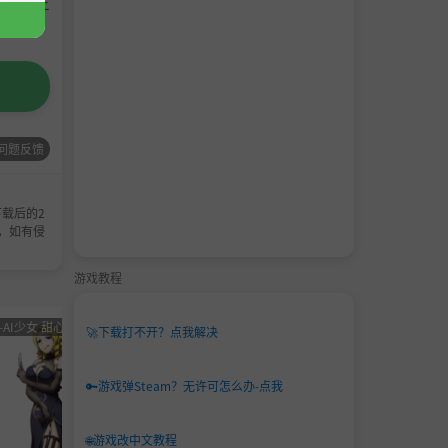
请支持正
问题反馈
载后的2
，如有侵
游戏教程
-AI少女 甜心选择 恋活
男主
角色卡-AI少女
男主
角色卡-
🚀
下载打不开？点我解决
角色
甜心选择 恋活
角色
甜心选
卡
卡
🔑
游戏弹Steam？无许可怎么办-点我
🌐
游戏改中文教程