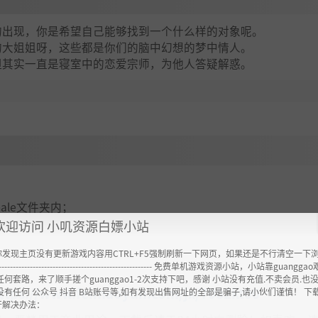
的出现，你是希望自己能够找到一个什么样的对象呢。
的大姐姐呀，这些都是你们的脑中幻想的梦中情人。
但其实一直是寝室中的恋爱宗师，为他人答疑解惑。
emale文件夹内；
欢迎访问 小叽资源白嫖小站
你发现主页没有更新游戏内容用CTRL+F5强制刷新一下网页，如果还是不行清空一下
----------------------------------------------------- 免费单机游戏资源小站，小站靠guangg
任何套路，来了顺手搓个guanggao1-2次支持下吧，感谢 小站没有充值.不卖会员.也
ttps://www.feimaoyun.com/jx/7082kt00
没有任何 公众号 抖音 B站账号等,如有发现出售网址的全部是骗子,请小伙们谨慎！ 下
开解决办法：