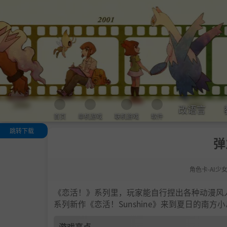
改语言
首页
单机游戏
联机游戏
软件
跳转下载
弹
游戏亮点
人物卡一览
角色卡-AI少
.
恋活sunshine
色卡MOD安装
法
《恋活！》系列里，玩家能自行捏出各种动漫风
下载地址
系列新作《恋活！Sunshine》来到夏日的南
游戏亮点