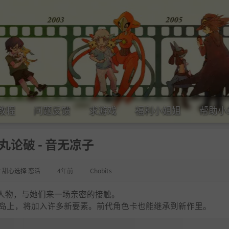
教程
问题反馈
求游戏
福利小姐姐
帮助小
丸论破 - 音无凉子
女 甜心选择 恋活
4年前
Chobits
人物，与她们来一场亲密的接触。
方小岛上，将加入许多新要素。前代角色卡也能继承到新作里。