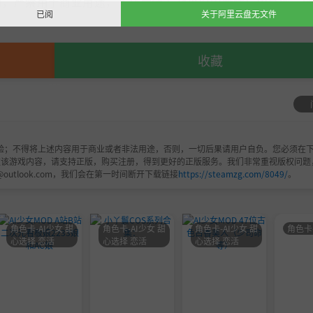
，严禁用于商业用途，下载后请于24小时内删除！如喜欢，
已阅
关于阿里云盘无文件
收藏
验；不得将上述内容用于商业或者非法用途，否则，一切后果请用户自负。您必须在下
欢该游戏内容，请支持正版，购买注册，得到更好的正版服务。我们非常重视版权问题
@outlook.com，我们会在第一时间断开下载链接
https://steamzg.com/8049/
。
角色卡-AI少女 甜
角色卡-AI少女 甜
角色卡-AI少女 甜
角色卡
心选择 恋活
心选择 恋活
心选择 恋活