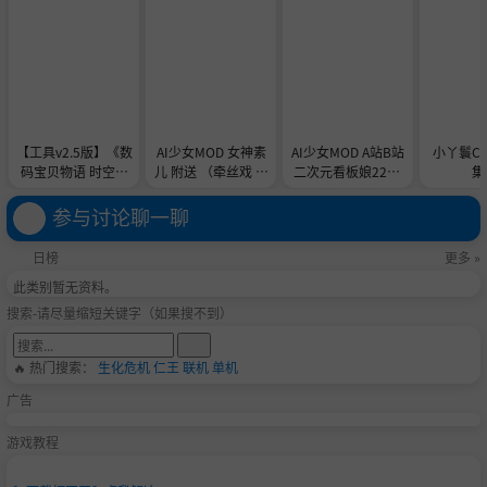
【工具v2.5版】《数
AI少女MOD 女神素
AI少女MOD A站B站
小丫鬟C
码宝贝物语 时空异
儿 附送 （牵丝戏 舞
二次元看板娘2233
集
客-虚拟机版/Digimo
蹈数据）
娘和AC娘
n Story Time Stran
参与讨论聊一聊
ger HYPERVISOR》
-Build 21891774官
日榜
更多 »
中免安装-简中31.1G
此类别暂无资料。
B
搜索-请尽量缩短关键字（如果搜不到）
🔥 热门搜索：
生化危机
仁王
联机
单机
广告
游戏教程