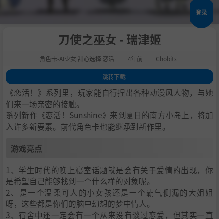
登录
刀使之巫女 - 瑞津姬
角色卡-AI少女 甜心选择 恋活
4年前
Chobits
跳转下载
1
.
游戏亮点
《恋活！》系列里，玩家能自行捏出各种动漫风人物，与她
2
.
人物卡一览
们来一场亲密的接触。
系列新作《恋活！Sunshine》来到夏日的南方小岛上，将加
3
.
恋活sunshine角色卡MOD安装方法
入许多新要素。前代角色卡也能继承到新作里。
4
.
下载地址
游戏亮点
1、学生时代的晚上寝室话题就是会有关于爱情的出现，你
是希望自己能够找到一个什么样的对象呢。
2、是一个温柔可人的小女孩还是一个霸气侧漏的大姐姐
呀，这些都是你们的脑中幻想的梦中情人。
3、宿舍中还一定会有一个从来没有谈过恋爱，但其实一直