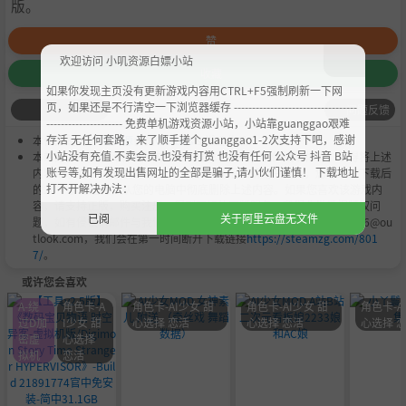
版。
赞
欢迎访问 小叽资源白嫖小站
收藏
如果你发现主页没有更新游戏内容用CTRL+F5强制刷新一下网
页，如果还是不行清空一下浏览器缓存 ----------------------------------
问题反馈
--------------------- 免费单机游戏资源小站，小站靠guanggao艰难
存活 无任何套路，来了顺手搓个guanggao1-2次支持下吧，感谢
本作品是由
小叽资源
会员
Chobits
's 搬运作品.
小站没有充值.不卖会员.也没有打赏 也没有任何 公众号 抖音 B站
本站提供的资源转载自国内外各大媒体和网络，仅供试玩体验；不得将上述
账号等,如有发现出售网址的全部是骗子,请小伙们谨慎！ 下载地址
内容用于商业或者非法用途，否则，一切后果请用户自负。您必须在下载后
打不开解决办法：
的24个小时之内，从您的电脑中彻底删除上述内容。如果您喜欢该游戏内
容，请支持正版，购买注册，得到更好的正版服务。我们非常重视版权问
已阅
关于阿里云盘无文件
题，如有侵权请邮件与我们联系处理。敬请谅解！E-mail：acgbns666@ou
tlook.com，我们会在第一时间断开下载链接
https://steamzg.com/801
7/
。
或许您会喜欢
A-绕
角色卡-A
角色卡-AI少女 甜
角色卡-AI少女 甜
角色卡-A
过D加
I少女 甜
心选择 恋活
心选择 恋活
心选择 
密虚
心选择
拟机
恋活