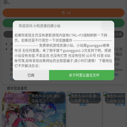
版。
赞
+2
收藏
欢迎访问 小叽资源白嫖小站
问题反馈
如果你发现主页没有更新游戏内容用CTRL+F5强制刷新一下网
页，如果还是不行清空一下浏览器缓存 ----------------------------------
本作品是由
小叽资源
会员
Chobits
's 搬运作品.
--------------------- 免费单机游戏资源小站，小站靠guanggao艰难
本站提供的资源转载自国内外各大媒体和网络，仅供试玩体验；不得将上述
存活 无任何套路，来了顺手搓个guanggao1-2次支持下吧，感谢
内容用于商业或者非法用途，否则，一切后果请用户自负。您必须在下载后
小站没有充值.不卖会员.也没有打赏 也没有任何 公众号 抖音 B站
的24个小时之内，从您的电脑中彻底删除上述内容。如果您喜欢该游戏内
账号等,如有发现出售网址的全部是骗子,请小伙们谨慎！ 下载地址
容，请支持正版，购买注册，得到更好的正版服务。我们非常重视版权问
打不开解决办法：
题，如有侵权请邮件与我们联系处理。敬请谅解！E-mail：acgbns666@ou
tlook.com，我们会在第一时间断开下载链接
https://steamzg.com/799
已阅
关于阿里云盘无文件
7/
。
或许您会喜欢
A-绕过D加密
角色卡-AI少女 甜心
角色卡-AI少女 甜
角色卡-AI少女
虚拟机
选择 恋活
心选择 恋活
心选择 恋活