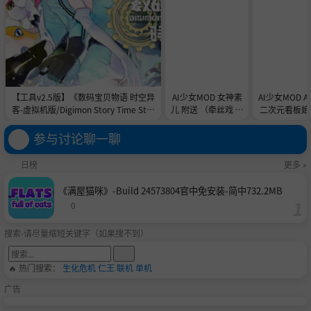
【工具v2.5版】《数码宝贝物语 时空异
AI少女MOD 女神素
AI少女MOD 
客-虚拟机版/Digimon Story Time Stra
儿 附送 （牵丝戏 舞
二次元看板娘2
nger HYPERVISOR》-Build 21891774
蹈数据）
娘和AC
官中免安装-简中31.1GB
参与讨论聊一聊
日榜
更多 »
《满屋猫咪》-Build 24573804官中免安装-简中732.2MB
0
搜索-请尽量缩短关键字（如果搜不到）
🔥 热门搜索：
生化危机
仁王
联机
单机
广告