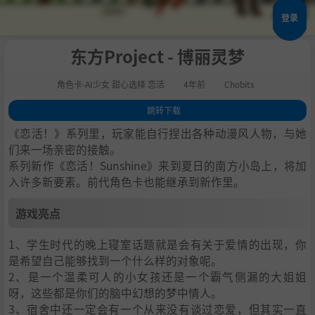
登录
东方Project - 博丽灵梦
角色卡-AI少女 甜心选择 恋活
4年前
Chobits
跳转下载
1
.
游戏亮点
《恋活！》系列里，玩家能自行捏出各种动漫风人物，与她
2
.
人物卡一览
们来一场亲密的接触。
系列新作《恋活！Sunshine》来到夏日的南方小岛上，将加
3
.
恋活sunshine角色卡MOD安装方法
入许多新要素。前代角色卡也能继承到新作里。
4
.
下载地址
游戏亮点
1、学生时代的晚上寝室话题就是会有关于爱情的出现，你
是希望自己能够找到一个什么样的对象呢。
2、是一个温柔可人的小女孩还是一个霸气侧漏的大姐姐
呀，这些都是你们的脑中幻想的梦中情人。
3、宿舍中还一定会有一个从来没有谈过恋爱，但其实一直