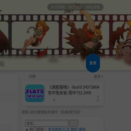
关于投稿
关于注册
隐私政策
站
登录
日榜
更多 »
《满屋猫咪》-Build 24573804
官中免安装-简中732.2MB
0
搜索-请尽量缩短关键字（如果搜不到）
🔥 热门搜索：
生化危机
仁王
联机
单机