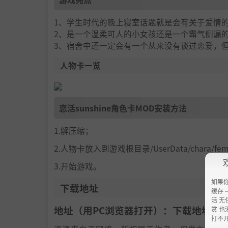
1、学生时代的晚上寝室话题就是会有关于爱情
2、是一个温柔可人的小女孩还是一个霸气侧漏
3、宿舍中还一定会有一个从来没有谈过恋爱，
人物卡一览
恋活sunshine角色卡MOD安装方法
1.解压缩；
2.人物卡放入到游戏根目录/UserData/chara/f
3.开始游戏。
如果
下载地址
缓存 --
活 无
地址（用PC浏览器打开）：下载地址：
h
赏 也
打不