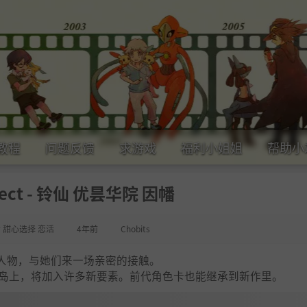
教程
问题反馈
求游戏
福利小姐姐
帮助小
ect - 铃仙 优昙华院 因幡
女 甜心选择 恋活
4年前
Chobits
人物，与她们来一场亲密的接触。
方小岛上，将加入许多新要素。前代角色卡也能继承到新作里。