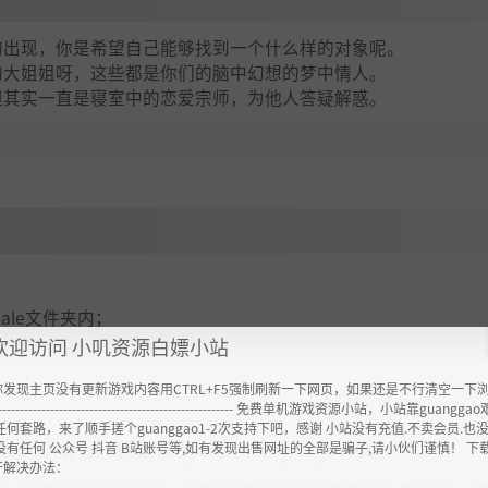
的出现，你是希望自己能够找到一个什么样的对象呢。
的大姐姐呀，这些都是你们的脑中幻想的梦中情人。
但其实一直是寝室中的恋爱宗师，为他人答疑解惑。
emale文件夹内；
欢迎访问 小叽资源白嫖小站
你发现主页没有更新游戏内容用CTRL+F5强制刷新一下网页，如果还是不行清空一下
----------------------------------------------------- 免费单机游戏资源小站，小站靠guangg
任何套路，来了顺手搓个guanggao1-2次支持下吧，感谢 小站没有充值.不卖会员.也
ttps://www.feimaoyun.com/jx/dj7rl0bn
没有任何 公众号 抖音 B站账号等,如有发现出售网址的全部是骗子,请小伙们谨慎！ 下
开解决办法：