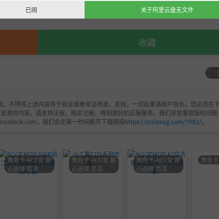
，严禁用于商业用途，下载后请于24小时内删除！如喜欢，
已阅
关于阿里云盘无文件
收藏
验；不得将上述内容用于商业或者非法用途，否则，一切后果请用户自负。您必须在下
欢该游戏内容，请支持正版，购买注册，得到更好的正版服务。我们非常重视版权问题
@outlook.com，我们会在第一时间断开下载链接
https://steamzg.com/7983/
。
角色卡-AI少女 甜
角色卡-AI少女 甜
角色卡-AI少女 甜
角色卡
心选择 恋活
心选择 恋活
心选择 恋活