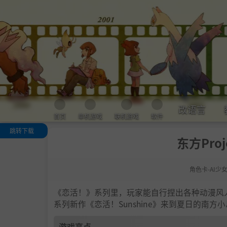
改语言
首页
单机游戏
联机游戏
软件
跳转下载
东方Proj
游戏亮点
人物卡一览
角色卡-AI少
.
恋活sunshine
色卡MOD安装
法
《恋活！》系列里，玩家能自行捏出各种动漫风
下载地址
系列新作《恋活！Sunshine》来到夏日的南
游戏亮点