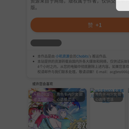
资源来自于网络，版权属于作者，仅供交流学习
版。
赞
+1
本作品是由
小叽资源
会员
Chobits
's 搬运作品.
本站提供的资源转载自国内外各大媒体和网络，仅供试玩体
4个小时之内，从您的电脑中彻底删除上述内容。如果您喜
权请邮件与我们联系处理。敬请谅解！E-mail：acgbns666
或许您会喜欢
A-绕过D加
角色卡-AI少女 甜
角色卡-AI少女 甜
密虚拟机
心选择 恋活
心选择 恋活