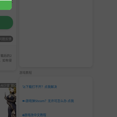
请支持正
问题反馈
载后的2
，如有侵
游戏教程
-AI少女 甜心选择 恋活
男主
角色卡-AI少女
男主
角色卡-
🚀
下载打不开？点我解决
角色
甜心选择 恋活
角色
甜心选
卡
卡
🔑
游戏弹Steam？无许可怎么办-点我
🌐
游戏改中文教程