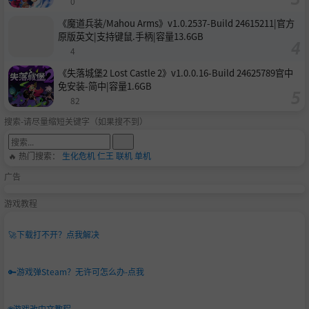
0
《魔道兵装/Mahou Arms》v1.0.2537-Build 24615211|官方
原版英文|支持键鼠.手柄|容量13.6GB
4
《失落城堡2 Lost Castle 2》v1.0.0.16-Build 24625789官中
免安装-简中|容量1.6GB
82
搜索-请尽量缩短关键字（如果搜不到）
🔥 热门搜索：
生化危机
仁王
联机
单机
广告
游戏教程
🚀
下载打不开？点我解决
🔑
游戏弹Steam？无许可怎么办-点我
🌐
游戏改中文教程