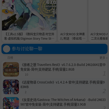
【工具v2.5版】《数码宝贝物语 时空异
AI少女MOD 女神素
AI少女MOD 
客-虚拟机版/Digimon Story Time Stra
儿 附送 （牵丝戏 舞
二次元看板娘2
nger HYPERVISOR》-Build 21891774
蹈数据）
娘和AC
官中免安装-简中31.1GB
参与讨论聊一聊
日榜
更多 »
《旅者之憩 Travellers Rest》v0.7.6.2.0-Build 24616641官中
免安装-简中|支持键鼠.手柄|容量2.8GB
10
《远星物语 CrossCode》v1.4.2.4-官中|支持键鼠.手柄|容量9
83MB
2
《女巫史诗/Gastova: The Witches of Arkana》-Build 24633
987官中免安装-简中|支持键鼠.手柄|容量3.9GB