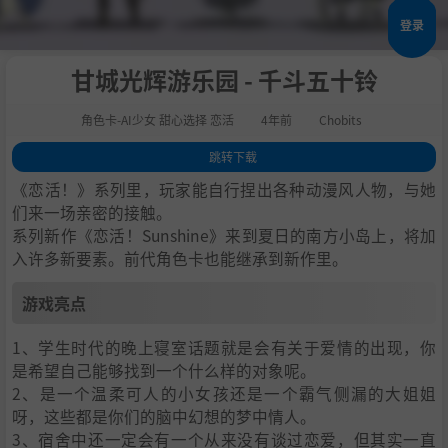
登录
甘城光辉游乐园 - 千斗五十铃
角色卡-AI少女 甜心选择 恋活
4年前
Chobits
跳转下载
1
.
游戏亮点
《恋活！》系列里，玩家能自行捏出各种动漫风人物，与她
2
.
人物卡一览
们来一场亲密的接触。
系列新作《恋活！Sunshine》来到夏日的南方小岛上，将加
3
.
恋活sunshine角色卡MOD安装方法
入许多新要素。前代角色卡也能继承到新作里。
4
.
下载地址
游戏亮点
1、学生时代的晚上寝室话题就是会有关于爱情的出现，你
是希望自己能够找到一个什么样的对象呢。
2、是一个温柔可人的小女孩还是一个霸气侧漏的大姐姐
呀，这些都是你们的脑中幻想的梦中情人。
3、宿舍中还一定会有一个从来没有谈过恋爱，但其实一直