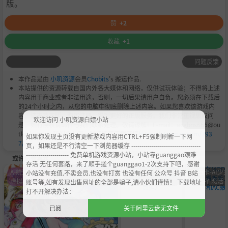
版。
赞
+2
收藏
+1
问题反馈
本作品是由
小叽资源
会员
Chobits
's 搬运作品.
本站提供的资源转载自国内外各大媒体和网络，仅供试玩体验；不得将上述
内容用于商业或者非法用途，否则，一切后果请用户自负。您必须在下载后
的24个小时之内，从您的电脑中彻底删除上述内容。如果您喜欢该游戏内
容，请支持正版，购买注册，得到更好的正版服务。我们非常重视版权问
欢迎访问 小叽资源白嫖小站
题，如有侵权请邮件与我们联系处理。敬请谅解！E-mail：acgbns666@ou
tlook.com，我们会在第一时间断开下载链接
https://steamzg.com/793
如果你发现主页没有更新游戏内容用CTRL+F5强制刷新一下网
7/
。
页，如果还是不行清空一下浏览器缓存 ----------------------------------
--------------------- 免费单机游戏资源小站，小站靠guanggao艰难
或许您会喜欢
存活 无任何套路，来了顺手搓个guanggao1-2次支持下吧，感谢
A-绕过D加密
角色卡-AI少女 甜心
角色卡-AI少女 甜
角色卡-AI少女
小站没有充值.不卖会员.也没有打赏 也没有任何 公众号 抖音 B站
虚拟机
选择 恋活
心选择 恋活
心选择 恋活
账号等,如有发现出售网址的全部是骗子,请小伙们谨慎！ 下载地址
打不开解决办法：
已阅
关于阿里云盘无文件