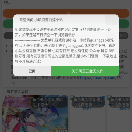
版。
赞
欢迎访问 小叽资源白嫖小站
收藏
如果你发现主页没有更新游戏内容用CTRL+F5强制刷新一下网
页，如果还是不行清空一下浏览器缓存 ----------------------------------
问题反馈
--------------------- 免费单机游戏资源小站，小站靠guanggao艰难
存活 无任何套路，来了顺手搓个guanggao1-2次支持下吧，感谢
本作品是由
小叽资源
会员
Chobits
's 搬运作品.
小站没有充值.不卖会员.也没有打赏 也没有任何 公众号 抖音 B站
本站提供的资源转载自国内外各大媒体和网络，仅供试玩体验；不得将上述
账号等,如有发现出售网址的全部是骗子,请小伙们谨慎！ 下载地址
内容用于商业或者非法用途，否则，一切后果请用户自负。您必须在下载后
打不开解决办法：
的24个小时之内，从您的电脑中彻底删除上述内容。如果您喜欢该游戏内
容，请支持正版，购买注册，得到更好的正版服务。我们非常重视版权问
已阅
关于阿里云盘无文件
题，如有侵权请邮件与我们联系处理。敬请谅解！E-mail：acgbns666@ou
tlook.com，我们会在第一时间断开下载链接
https://steamzg.com/781
8/
。
或许您会喜欢
A-绕过D加密
角色卡-AI少女 甜心
角色卡-AI少女 甜
角色卡-AI少女
虚拟机
选择 恋活
心选择 恋活
心选择 恋活