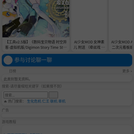
【工具v2.5版】《数码宝贝物语 时空异
AI少女MOD 女神素
AI少女MOD 
客-虚拟机版/Digimon Story Time Stra
儿 附送 （牵丝戏 舞
二次元看板娘2
nger HYPERVISOR》-Build 21891774
蹈数据）
娘和AC
官中免安装-简中31.1GB
参与讨论聊一聊
日榜
更多 »
此类别暂无资料。
搜索-请尽量缩短关键字（如果搜不到）
🔥 热门搜索：
生化危机
仁王
联机
单机
广告
游戏教程