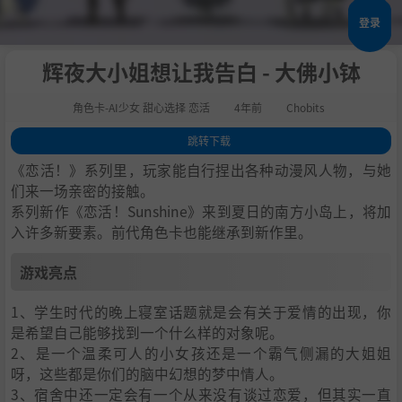
登录
辉夜大小姐想让我告白 - 大佛小钵
角色卡-AI少女 甜心选择 恋活
4年前
Chobits
跳转下载
1
.
游戏亮点
《恋活！》系列里，玩家能自行捏出各种动漫风人物，与她
2
.
人物卡一览
们来一场亲密的接触。
系列新作《恋活！Sunshine》来到夏日的南方小岛上，将加
3
.
恋活sunshine角色卡MOD安装方法
入许多新要素。前代角色卡也能继承到新作里。
4
.
下载地址
游戏亮点
1、学生时代的晚上寝室话题就是会有关于爱情的出现，你
是希望自己能够找到一个什么样的对象呢。
2、是一个温柔可人的小女孩还是一个霸气侧漏的大姐姐
呀，这些都是你们的脑中幻想的梦中情人。
3、宿舍中还一定会有一个从来没有谈过恋爱，但其实一直