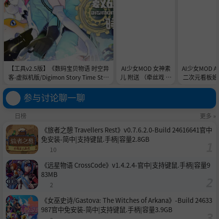
【工具v2.5版】《数码宝贝物语 时空异
AI少女MOD 女神素
AI少女MOD 
客-虚拟机版/Digimon Story Time Stra
儿 附送 （牵丝戏 舞
二次元看板娘2
nger HYPERVISOR》-Build 21891774
蹈数据）
娘和AC
官中免安装-简中31.1GB
参与讨论聊一聊
日榜
更多 »
《旅者之憩 Travellers Rest》v0.7.6.2.0-Build 24616641官中
免安装-简中|支持键鼠.手柄|容量2.8GB
10
《远星物语 CrossCode》v1.4.2.4-官中|支持键鼠.手柄|容量9
83MB
2
《女巫史诗/Gastova: The Witches of Arkana》-Build 24633
987官中免安装-简中|支持键鼠.手柄|容量3.9GB