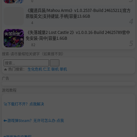
0
《魔道兵装/Mahou Arms》v1.0.2537-Build 24615211|官方
原版英文|支持键鼠.手柄|容量13.6GB
4
《失落城堡2 Lost Castle 2》v1.0.0.16-Build 24625789官中
免安装-简中|容量1.6GB
82
搜索-请尽量缩短关键字（如果搜不到）
🔥 热门搜索：
生化危机
仁王
联机
单机
广告
游戏教程
🚀
下载打不开？点我解决
🔑
游戏弹Steam？无许可怎么办-点我
🌐
游戏改中文教程