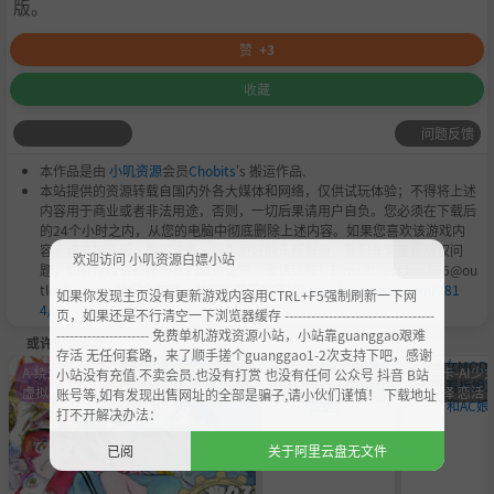
版。
赞
+3
收藏
问题反馈
本作品是由
小叽资源
会员
Chobits
's 搬运作品.
本站提供的资源转载自国内外各大媒体和网络，仅供试玩体验；不得将上述
内容用于商业或者非法用途，否则，一切后果请用户自负。您必须在下载后
的24个小时之内，从您的电脑中彻底删除上述内容。如果您喜欢该游戏内
容，请支持正版，购买注册，得到更好的正版服务。我们非常重视版权问
欢迎访问 小叽资源白嫖小站
题，如有侵权请邮件与我们联系处理。敬请谅解！E-mail：acgbns666@ou
tlook.com，我们会在第一时间断开下载链接
https://steamzg.com/781
如果你发现主页没有更新游戏内容用CTRL+F5强制刷新一下网
4/
。
页，如果还是不行清空一下浏览器缓存 ----------------------------------
--------------------- 免费单机游戏资源小站，小站靠guanggao艰难
或许您会喜欢
存活 无任何套路，来了顺手搓个guanggao1-2次支持下吧，感谢
A-绕过D加密
角色卡-AI少女 甜心
角色卡-AI少女 甜
角色卡-AI少女
小站没有充值.不卖会员.也没有打赏 也没有任何 公众号 抖音 B站
虚拟机
选择 恋活
心选择 恋活
心选择 恋活
账号等,如有发现出售网址的全部是骗子,请小伙们谨慎！ 下载地址
打不开解决办法：
已阅
关于阿里云盘无文件