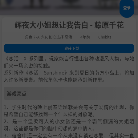
登录
辉夜大小姐想让我告白 - 藤原千花
角色卡-AI少女 甜心选择 恋活
4年前
Chobits
跳转下载
1
.
游戏亮点
《恋活！》系列里，玩家能自行捏出各种动漫风人物，与她
2
.
人物卡一览
们来一场亲密的接触。
系列新作《恋活！Sunshine》来到夏日的南方小岛上，将加
3
.
恋活sunshine角色卡MOD安装方法
入许多新要素。前代角色卡也能继承到新作里。
4
.
下载地址
游戏亮点
1、学生时代的晚上寝室话题就是会有关于爱情的出现，你
是希望自己能够找到一个什么样的对象呢。
2、是一个温柔可人的小女孩还是一个霸气侧漏的大姐姐
呀，这些都是你们的脑中幻想的梦中情人。
3、宿舍中还一定会有一个从来没有谈过恋爱，但其实一直