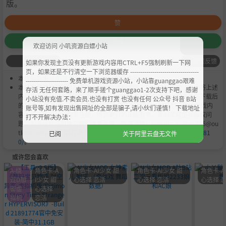
版。
赞
收藏
欢迎访问 小叽资源白嫖小站
问题反馈
如果你发现主页没有更新游戏内容用CTRL+F5强制刷新一下网
页，如果还是不行清空一下浏览器缓存 ----------------------------------
本作品是由
小叽资源
会员
Chobits
's 搬运作品.
--------------------- 免费单机游戏资源小站，小站靠guanggao艰难
本站提供的资源转载自国内外各大媒体和网络，仅供试玩体验；不得将上述
存活 无任何套路，来了顺手搓个guanggao1-2次支持下吧，感谢
内容用于商业或者非法用途，否则，一切后果请用户自负。您必须在下载后
小站没有充值.不卖会员.也没有打赏 也没有任何 公众号 抖音 B站
的24个小时之内，从您的电脑中彻底删除上述内容。如果您喜欢该游戏内
账号等,如有发现出售网址的全部是骗子,请小伙们谨慎！ 下载地址
容，请支持正版，购买注册，得到更好的正版服务。我们非常重视版权问
打不开解决办法：
题，如有侵权请邮件与我们联系处理。敬请谅解！E-mail：acgbns666@ou
tlook.com，我们会在第一时间断开下载链接
https://steamzg.com/781
已阅
关于阿里云盘无文件
0/
。
或许您会喜欢
A-绕
角色卡-A
角色卡-AI少女 甜
角色卡-AI少女 甜
角色卡-A
过D加
I少女 甜
心选择 恋活
心选择 恋活
心选择 
密虚
心选择
拟机
恋活