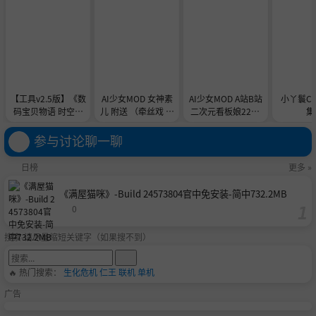
【工具v2.5版】《数
AI少女MOD 女神素
AI少女MOD A站B站
小丫鬟C
码宝贝物语 时空异
儿 附送 （牵丝戏 舞
二次元看板娘2233
集
客-虚拟机版/Digimo
蹈数据）
娘和AC娘
n Story Time Stran
参与讨论聊一聊
ger HYPERVISOR》
-Build 21891774官
日榜
更多 »
中免安装-简中31.1G
B
《满屋猫咪》-Build 24573804官中免安装-简中732.2MB
0
搜索-请尽量缩短关键字（如果搜不到）
🔥 热门搜索：
生化危机
仁王
联机
单机
广告