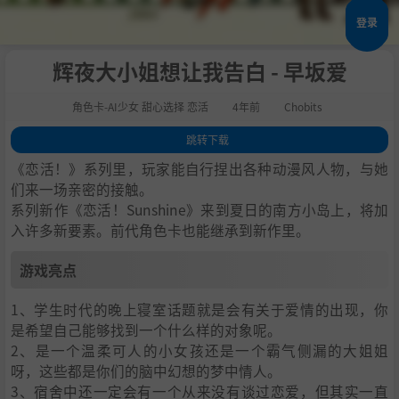
登录
辉夜大小姐想让我告白 - 早坂爱
角色卡-AI少女 甜心选择 恋活
4年前
Chobits
跳转下载
1
.
游戏亮点
《恋活！》系列里，玩家能自行捏出各种动漫风人物，与她
2
.
人物卡一览
们来一场亲密的接触。
系列新作《恋活！Sunshine》来到夏日的南方小岛上，将加
3
.
恋活sunshine角色卡MOD安装方法
入许多新要素。前代角色卡也能继承到新作里。
4
.
下载地址
游戏亮点
1、学生时代的晚上寝室话题就是会有关于爱情的出现，你
是希望自己能够找到一个什么样的对象呢。
2、是一个温柔可人的小女孩还是一个霸气侧漏的大姐姐
呀，这些都是你们的脑中幻想的梦中情人。
3、宿舍中还一定会有一个从来没有谈过恋爱，但其实一直