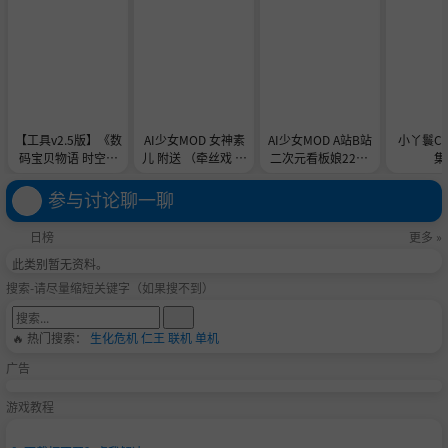
【工具v2.5版】《数
AI少女MOD 女神素
AI少女MOD A站B站
小丫鬟C
码宝贝物语 时空异
儿 附送 （牵丝戏 舞
二次元看板娘2233
集
客-虚拟机版/Digimo
蹈数据）
娘和AC娘
n Story Time Stran
参与讨论聊一聊
ger HYPERVISOR》
-Build 21891774官
日榜
更多 »
中免安装-简中31.1G
此类别暂无资料。
B
搜索-请尽量缩短关键字（如果搜不到）
🔥 热门搜索：
生化危机
仁王
联机
单机
广告
游戏教程