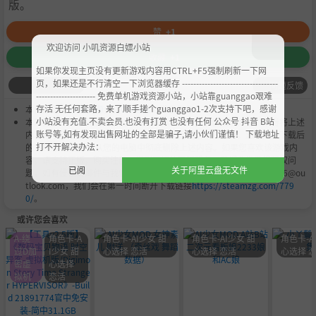
版。
赞
+1
欢迎访问 小叽资源白嫖小站
收藏
+1
如果你发现主页没有更新游戏内容用CTRL+F5强制刷新一下网
页，如果还是不行清空一下浏览器缓存 ----------------------------------
问题反馈
--------------------- 免费单机游戏资源小站，小站靠guanggao艰难
存活 无任何套路，来了顺手搓个guanggao1-2次支持下吧，感谢
本作品是由
小叽资源
会员
Chobits
's 搬运作品.
小站没有充值.不卖会员.也没有打赏 也没有任何 公众号 抖音 B站
本站提供的资源转载自国内外各大媒体和网络，仅供试玩体验；不得将上述
账号等,如有发现出售网址的全部是骗子,请小伙们谨慎！ 下载地址
内容用于商业或者非法用途，否则，一切后果请用户自负。您必须在下载后
打不开解决办法：
的24个小时之内，从您的电脑中彻底删除上述内容。如果您喜欢该游戏内
容，请支持正版，购买注册，得到更好的正版服务。我们非常重视版权问
已阅
关于阿里云盘无文件
题，如有侵权请邮件与我们联系处理。敬请谅解！E-mail：acgbns666@ou
tlook.com，我们会在第一时间断开下载链接
https://steamzg.com/779
0/
。
或许您会喜欢
A-绕
角色卡-A
角色卡-AI少女 甜
角色卡-AI少女 甜
角色卡-A
过D加
I少女 甜
心选择 恋活
心选择 恋活
心选择 
密虚
心选择
拟机
恋活