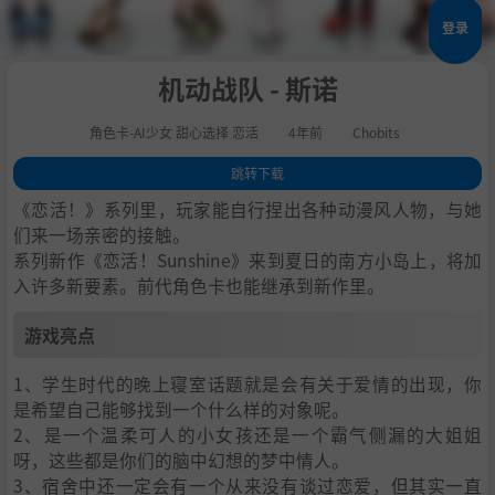
登录
机动战队 - 斯诺
角色卡-AI少女 甜心选择 恋活
4年前
Chobits
跳转下载
1
.
游戏亮点
《恋活！》系列里，玩家能自行捏出各种动漫风人物，与她
2
.
人物卡一览
们来一场亲密的接触。
系列新作《恋活！Sunshine》来到夏日的南方小岛上，将加
3
.
恋活sunshine角色卡MOD安装方法
入许多新要素。前代角色卡也能继承到新作里。
4
.
下载地址
游戏亮点
1、学生时代的晚上寝室话题就是会有关于爱情的出现，你
是希望自己能够找到一个什么样的对象呢。
2、是一个温柔可人的小女孩还是一个霸气侧漏的大姐姐
呀，这些都是你们的脑中幻想的梦中情人。
3、宿舍中还一定会有一个从来没有谈过恋爱，但其实一直