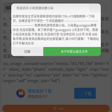
编辑点评
欢迎访问 小叽资源白嫖小站
如果你发现主页没有更新游戏内容用CTRL+F5强制刷新一下网
1、挺有特色的游戏，不过玩法以及内容社交性都不是很
页，如果还是不行清空一下浏览器缓存 ----------------------------------
高，希望后续能够出个pvp模式？虽然感觉平衡挺难做的
--------------------- 免费单机游戏资源小站，小站靠guanggao艰难
存活 无任何套路，来了顺手搓个guanggao1-2次支持下吧，感谢
2、算是非常出色的dbg游戏了，平衡性方面也做到非常出
小站没有充值.不卖会员.也没有打赏 也没有任何 公众号 抖音 B站
色，体验还是很好的
账号等,如有发现出售网址的全部是骗子,请小伙们谨慎！ 下载地址
打不开解决办法：
3、玩了很久了，虽然我是佛系咸鱼，体力满了，我也不
管。只是刷刷石碑就走啦，商店看看。挺好玩的，有时间确
已阅
关于阿里云盘无文件
实是可以玩。
[su_image_carousel source="media: 783,785,784" limit="4
0" slides_style="photo" controls_style="light" crop="non
e" spacing="no" captions="yes" dots="no" link="lightbox"
target="self" image_size="full"]
橘猫直链下载
下载
橘猫直链/BT
赞
+24