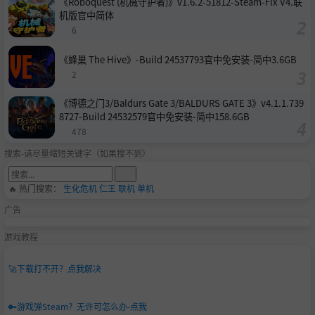
《Roboquest (机械守护者)》v1.6.2-51812-Steam-Fix V4.联
机版官中简体
6
《蜂巢 The Hive》-Build 24537793官中免安装-简中3.6GB
2
《博德之门3/Baldurs Gate 3/BALDURS GATE 3》v4.1.1.739
8727-Build 24532579官中免安装-简中158.6GB
478
搜索-请尽量缩短关键字（如果搜不到）
🔥 热门搜索：
生化危机
仁王
联机
单机
广告
游戏教程
🚀
下载打不开？点我解决
🔑
游戏弹Steam？无许可怎么办-点我