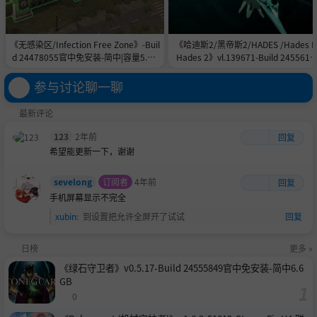
《无感染区/Infection Free Zone》-Buil
《哈迪斯2/黑帝斯2/HADES /Hades II
d 24478055官中免安装-简中|容量5.8G
Hades 2》vl.139671-Build 2455615
B
官中免安装-简中|容量11.0GB
参与讨论聊一聊
最新评论
123
2年前
回复
希望能更新一下，谢谢
sevelong
订阅者
4年前
回复
手机屏幕显示不完全
xubin
:
到设置把允许全屏开了试试
回复
日榜
更多 »
《绿石守卫者》v0.5.17-Build 24555849官中免安装-简中6.6
GB
0