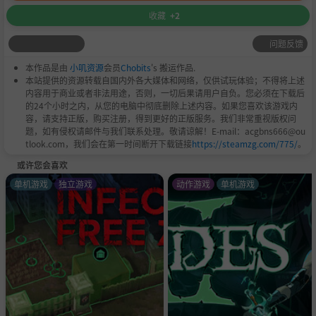
收藏
+2
问题反馈
本作品是由
小叽资源
会员
Chobits
's 搬运作品.
本站提供的资源转载自国内外各大媒体和网络，仅供试玩体验；不得将上述
内容用于商业或者非法用途，否则，一切后果请用户自负。您必须在下载后
的24个小时之内，从您的电脑中彻底删除上述内容。如果您喜欢该游戏内
容，请支持正版，购买注册，得到更好的正版服务。我们非常重视版权问
题，如有侵权请邮件与我们联系处理。敬请谅解！E-mail：acgbns666@ou
tlook.com，我们会在第一时间断开下载链接
https://steamzg.com/775/
。
或许您会喜欢
单机游戏
独立游戏
动作游戏
单机游戏