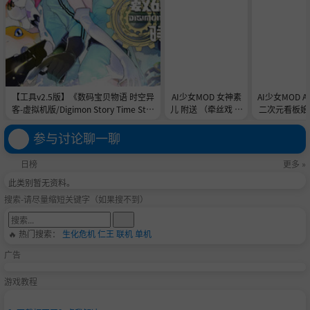
【工具v2.5版】《数码宝贝物语 时空异
AI少女MOD 女神素
AI少女MOD 
客-虚拟机版/Digimon Story Time Stra
儿 附送 （牵丝戏 舞
二次元看板娘2
nger HYPERVISOR》-Build 21891774
蹈数据）
娘和AC
官中免安装-简中31.1GB
参与讨论聊一聊
日榜
更多 »
此类别暂无资料。
搜索-请尽量缩短关键字（如果搜不到）
🔥 热门搜索：
生化危机
仁王
联机
单机
广告
游戏教程