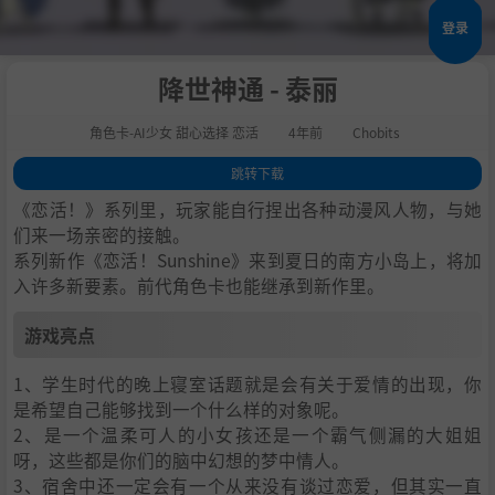
登录
降世神通 - 泰丽
角色卡-AI少女 甜心选择 恋活
4年前
Chobits
跳转下载
1
.
游戏亮点
《恋活！》系列里，玩家能自行捏出各种动漫风人物，与她
2
.
人物卡一览
们来一场亲密的接触。
系列新作《恋活！Sunshine》来到夏日的南方小岛上，将加
3
.
恋活sunshine角色卡MOD安装方法
入许多新要素。前代角色卡也能继承到新作里。
4
.
下载地址
游戏亮点
1、学生时代的晚上寝室话题就是会有关于爱情的出现，你
是希望自己能够找到一个什么样的对象呢。
2、是一个温柔可人的小女孩还是一个霸气侧漏的大姐姐
呀，这些都是你们的脑中幻想的梦中情人。
3、宿舍中还一定会有一个从来没有谈过恋爱，但其实一直