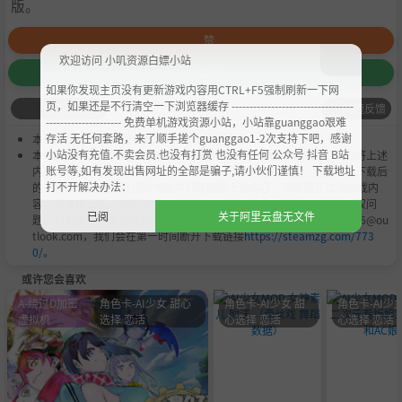
版。
赞
欢迎访问 小叽资源白嫖小站
收藏
如果你发现主页没有更新游戏内容用CTRL+F5强制刷新一下网
页，如果还是不行清空一下浏览器缓存 ----------------------------------
问题反馈
--------------------- 免费单机游戏资源小站，小站靠guanggao艰难
存活 无任何套路，来了顺手搓个guanggao1-2次支持下吧，感谢
本作品是由
小叽资源
会员
Chobits
's 搬运作品.
小站没有充值.不卖会员.也没有打赏 也没有任何 公众号 抖音 B站
本站提供的资源转载自国内外各大媒体和网络，仅供试玩体验；不得将上述
账号等,如有发现出售网址的全部是骗子,请小伙们谨慎！ 下载地址
内容用于商业或者非法用途，否则，一切后果请用户自负。您必须在下载后
打不开解决办法：
的24个小时之内，从您的电脑中彻底删除上述内容。如果您喜欢该游戏内
容，请支持正版，购买注册，得到更好的正版服务。我们非常重视版权问
已阅
关于阿里云盘无文件
题，如有侵权请邮件与我们联系处理。敬请谅解！E-mail：acgbns666@ou
tlook.com，我们会在第一时间断开下载链接
https://steamzg.com/773
0/
。
或许您会喜欢
A-绕过D加密
角色卡-AI少女 甜心
角色卡-AI少女 甜
角色卡-AI少女
虚拟机
选择 恋活
心选择 恋活
心选择 恋活