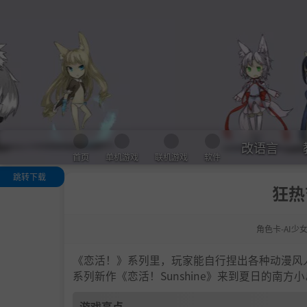
改语言
首页
单机游戏
联机游戏
软件
跳转下载
狂热
游戏亮点
人物卡一览
角色卡-AI少
.
恋活sunshine
色卡MOD安装
法
《恋活！》系列里，玩家能自行捏出各种动漫风
下载地址
系列新作《恋活！Sunshine》来到夏日的南
游戏亮点