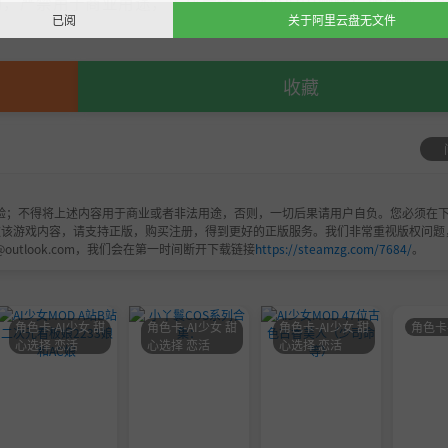
，严禁用于商业用途，下载后请于24小时内删除！如喜欢，
已阅
关于阿里云盘无文件
收藏
验；不得将上述内容用于商业或者非法用途，否则，一切后果请用户自负。您必须在下
欢该游戏内容，请支持正版，购买注册，得到更好的正版服务。我们非常重视版权问题
@outlook.com，我们会在第一时间断开下载链接
https://steamzg.com/7684/
。
角色卡-AI少女 甜
角色卡-AI少女 甜
角色卡-AI少女 甜
角色卡
心选择 恋活
心选择 恋活
心选择 恋活