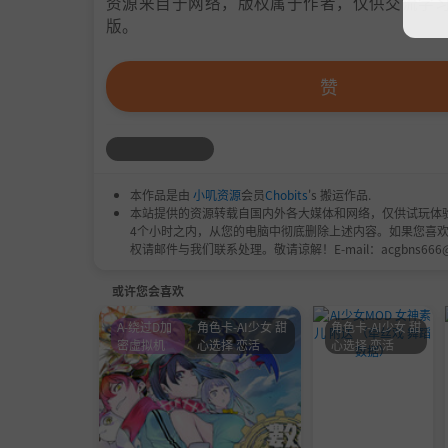
资源来自于网络，版权属于作者，仅供交流学习
版。
赞
本作品是由
小叽资源
会员
Chobits
's 搬运作品.
本站提供的资源转载自国内外各大媒体和网络，仅供试玩体
4个小时之内，从您的电脑中彻底删除上述内容。如果您喜
权请邮件与我们联系处理。敬请谅解！E-mail：acgbns666
或许您会喜欢
A-绕过D加
角色卡-AI少女 甜
角色卡-AI少女 甜
密虚拟机
心选择 恋活
心选择 恋活