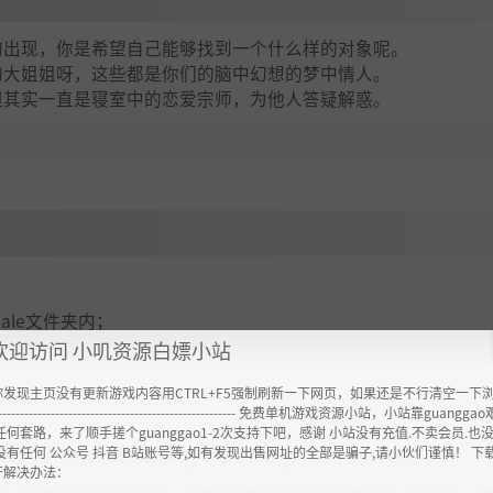
的出现，你是希望自己能够找到一个什么样的对象呢。
的大姐姐呀，这些都是你们的脑中幻想的梦中情人。
但其实一直是寝室中的恋爱宗师，为他人答疑解惑。
emale文件夹内；
欢迎访问 小叽资源白嫖小站
你发现主页没有更新游戏内容用CTRL+F5强制刷新一下网页，如果还是不行清空一下
----------------------------------------------------- 免费单机游戏资源小站，小站靠guangg
任何套路，来了顺手搓个guanggao1-2次支持下吧，感谢 小站没有充值.不卖会员.也
ttps://www.feimaoyun.com/jx/517cxwee
没有任何 公众号 抖音 B站账号等,如有发现出售网址的全部是骗子,请小伙们谨慎！ 下
开解决办法：