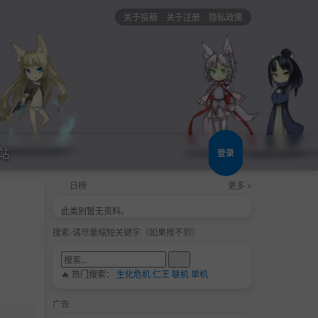
关于投稿
关于注册
隐私政策
站
登录
日榜
更多 »
此类别暂无资料。
搜索-请尽量缩短关键字（如果搜不到）
🔥 热门搜索：
生化危机
仁王
联机
单机
广告