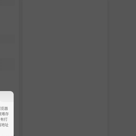
浏览器
ao艰难存
没有打
载地址