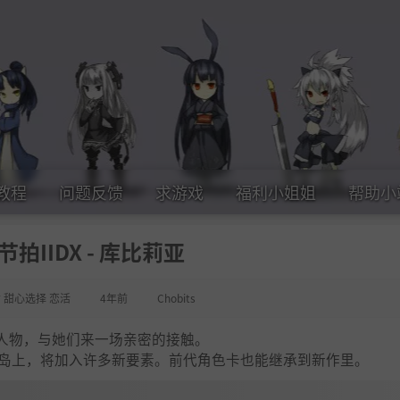
教程
问题反馈
求游戏
福利小姐姐
帮助小
节拍IIDX - 库比莉亚
女 甜心选择 恋活
4年前
Chobits
人物，与她们来一场亲密的接触。
方小岛上，将加入许多新要素。前代角色卡也能继承到新作里。