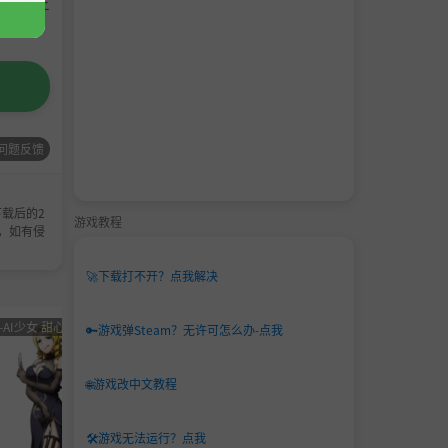
请支持正
问题反馈
载后的2
游戏教程
，如有侵
🚀
下载打不开？点我解决
-AI少女 甜心选择 恋活
男主
角色卡-AI少女
男主
角色卡-
🔑
游戏弹Steam？无许可怎么办-点我
角色
甜心选择 恋活
角色
甜心选
卡
卡
🌐
游戏改中文教程
🛠️
游戏无法运行？点我