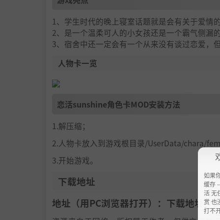
1、学生时代的晚上寝室话题就是会有关于爱情
2、是一个温柔可人的小女孩还是一个霸气侧漏
3、宿舍中还一定会有一个从来没有谈过恋爱，
人物卡一览
恋活sunshine角色卡MOD安装方法
1.解压缩；
2.人物卡放入到游戏根目录/UserData/chara/f
3.开始游戏。
如果
下载地址
缓存 --
活 无
地址（用PC浏览器打开）：下载地址：
h
赏 也
打不