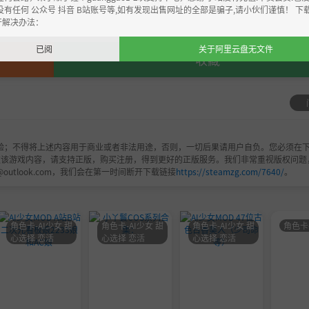
，严禁用于商业用途，下载后请于24小时内删除！如喜欢，
没有任何 公众号 抖音 B站账号等,如有发现出售网址的全部是骗子,请小伙们谨慎！ 下
开解决办法：
已阅
关于阿里云盘无文件
收藏
验；不得将上述内容用于商业或者非法用途，否则，一切后果请用户自负。您必须在下
欢该游戏内容，请支持正版，购买注册，得到更好的正版服务。我们非常重视版权问题
@outlook.com，我们会在第一时间断开下载链接
https://steamzg.com/7640/
。
角色卡-AI少女 甜
角色卡-AI少女 甜
角色卡-AI少女 甜
角色卡
心选择 恋活
心选择 恋活
心选择 恋活