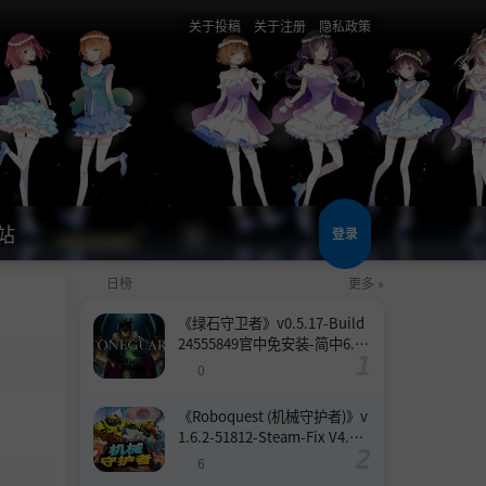
关于投稿
关于注册
隐私政策
站
登录
日榜
更多 »
《绿石守卫者》v0.5.17-Build
24555849官中免安装-简中6.6
GB
0
《Roboquest (机械守护者)》v
1.6.2-51812-Steam-Fix V4.联
机版官中简体
6