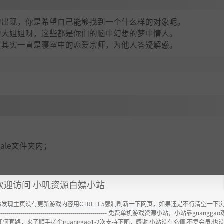
的出现，你是希望自己能够找到一个什么样的对象呢。
的大姐姐呀，这些都是你们的脑中幻想的梦中情人。
但其实一直是寝室中的恋爱宗师，为他人答疑解惑。
emale文件夹内；
欢迎访问 小叽资源白嫖小站
你发现主页没有更新游戏内容用CTRL+F5强制刷新一下网页，如果还是不行清空一下
ttps://www.feimaoyun.com/jx/sc80pisr
----------------------------------------------------- 免费单机游戏资源小站，小站靠guangg
任何套路，来了顺手搓个guanggao1-2次支持下吧，感谢 小站没有充值.不卖会员.也