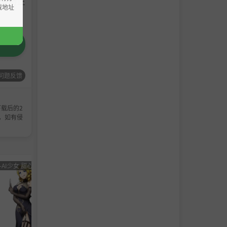
请支持正
载地址
问题反馈
载后的2
，如有侵
-AI少女 甜心选择 恋活
男主
角色卡-AI少女
男主
角色卡-
角色
甜心选择 恋活
角色
甜心选
卡
卡