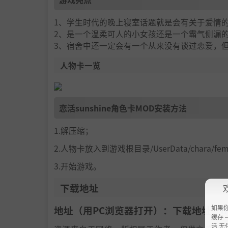
1、学生时代的晚上寝室话题就是会有关于爱情
2、是一个温柔可人的小女孩还是一个霸气侧漏
3、宿舍中还一定会有一个从来没有谈过恋爱，
人物卡一览
恋活sunshine角色卡MOD安装方法
1.解压缩；
2.人物卡放入到游戏根目录/UserData/chara/f
3.开始游戏。
下载地址
如果
地址（用PC浏览器打开）：下载地址：
h
缓存 --
活 无