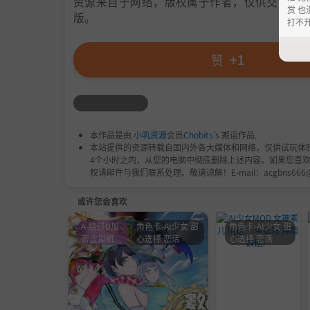
资源来自于网络，版权属于作者，仅供交流学习
赏 也
版。
打不
赞
+1
本作品是由
小叽资源
会员
Chobits
's 搬运作品.
本站提供的资源转载自国内外各大媒体和网络，仅供试玩体
4个小时之内，从您的电脑中彻底删除上述内容。如果您喜
权请邮件与我们联系处理。敬请谅解！E-mail：acgbns666
或许您会喜欢
A-绕过D加
角色卡-AI少女 甜
角色卡-AI少女 甜
密虚拟机
心选择 恋活
心选择 恋活