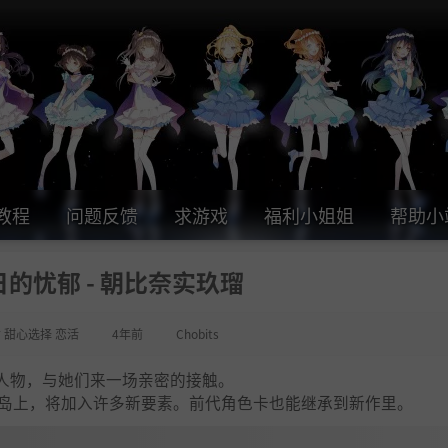
教程
问题反馈
求游戏
福利小姐姐
帮助小
的忧郁 - 朝比奈实玖瑠
女 甜心选择 恋活
4年前
Chobits
人物，与她们来一场亲密的接触。
方小岛上，将加入许多新要素。前代角色卡也能继承到新作里。