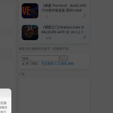
《蜂巢 The Hive》-Build 2453
7793官中免安装-简中3.6GB
2
《博德之门3/Baldurs Gate 3/
BALDURS GATE 3》v4.1.1.739
8727-Build 24532579官中免安
478
装-简中158.6GB
搜索-请尽量缩短关键字（如果搜不到）
🔥 热门搜索：
生化危机
仁王
联机
单机
广告
浏览器
ao艰难存
没有打