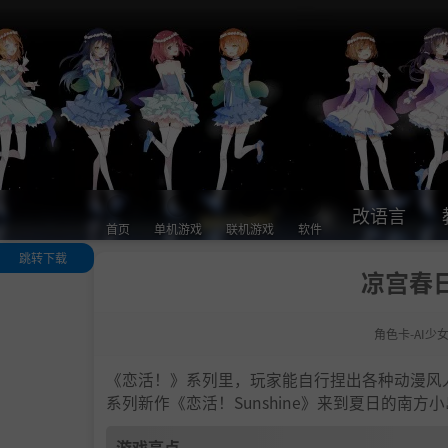
改语言
首页
单机游戏
联机游戏
软件
跳转下载
凉宫春日
游戏亮点
人物卡一览
角色卡-AI少
.
恋活sunshine
色卡MOD安装
法
《恋活！》系列里，玩家能自行捏出各种动漫风
下载地址
系列新作《恋活！Sunshine》来到夏日的南
游戏亮点