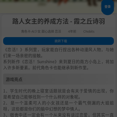
登录
路人女主的养成方法 - 霞之丘诗羽
角色卡-AI少女 甜心选择 恋活
4年前
Chobits
跳转下载
1
.
游戏亮点
《恋活！》系列里，玩家能自行捏出各种动漫风人物，与她
2
.
人物卡一览
们来一场亲密的接触。
系列新作《恋活！Sunshine》来到夏日的南方小岛上，将加
3
.
恋活sunshine角色卡MOD安装方法
入许多新要素。前代角色卡也能继承到新作里。
4
.
下载地址
游戏亮点
1、学生时代的晚上寝室话题就是会有关于爱情的出现，你
是希望自己能够找到一个什么样的对象呢。
2、是一个温柔可人的小女孩还是一个霸气侧漏的大姐姐
呀，这些都是你们的脑中幻想的梦中情人。
3、宿舍中还一定会有一个从来没有谈过恋爱，但其实一直