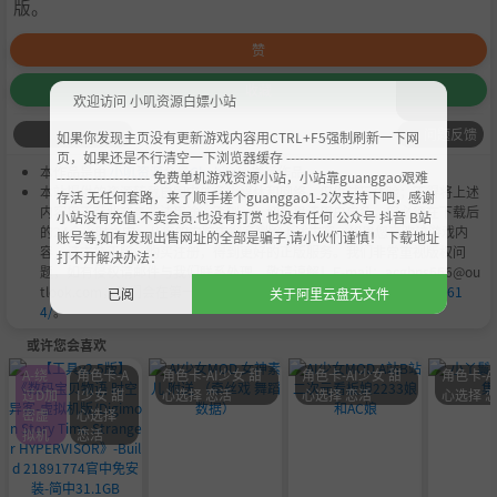
版。
赞
收藏
欢迎访问 小叽资源白嫖小站
问题反馈
如果你发现主页没有更新游戏内容用CTRL+F5强制刷新一下网
页，如果还是不行清空一下浏览器缓存 ----------------------------------
本作品是由
小叽资源
会员
Chobits
's 搬运作品.
--------------------- 免费单机游戏资源小站，小站靠guanggao艰难
本站提供的资源转载自国内外各大媒体和网络，仅供试玩体验；不得将上述
存活 无任何套路，来了顺手搓个guanggao1-2次支持下吧，感谢
内容用于商业或者非法用途，否则，一切后果请用户自负。您必须在下载后
小站没有充值.不卖会员.也没有打赏 也没有任何 公众号 抖音 B站
的24个小时之内，从您的电脑中彻底删除上述内容。如果您喜欢该游戏内
账号等,如有发现出售网址的全部是骗子,请小伙们谨慎！ 下载地址
容，请支持正版，购买注册，得到更好的正版服务。我们非常重视版权问
打不开解决办法：
题，如有侵权请邮件与我们联系处理。敬请谅解！E-mail：acgbns666@ou
tlook.com，我们会在第一时间断开下载链接
https://steamzg.com/761
已阅
关于阿里云盘无文件
4/
。
或许您会喜欢
A-绕
角色卡-A
角色卡-AI少女 甜
角色卡-AI少女 甜
角色卡-A
过D加
I少女 甜
心选择 恋活
心选择 恋活
心选择 
密虚
心选择
拟机
恋活