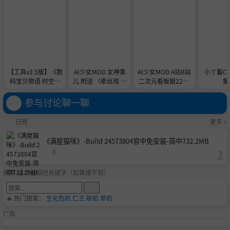
【工具v2.5版】《数
AI少女MOD 女神素
AI少女MOD A站B站
小丫鬟C
码宝贝物语 时空异
儿 附送 （牵丝戏 舞
二次元看板娘2233
集
客-虚拟机版/Digimo
蹈数据）
娘和AC娘
n Story Time Stran
参与讨论聊一聊
ger HYPERVISOR》
-Build 21891774官
日榜
更多 »
中免安装-简中31.1G
B
《满屋猫咪》-Build 24573804官中免安装-简中732.2MB
0
搜索-请尽量缩短关键字（如果搜不到）
🔥 热门搜索：
生化危机
仁王
联机
单机
广告