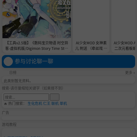
【工具v2.5版】《数码宝贝物语 时空异
AI少女MOD 女神素
AI少女MOD 
客-虚拟机版/Digimon Story Time Stra
儿 附送 （牵丝戏 舞
二次元看板娘2
nger HYPERVISOR》-Build 21891774
蹈数据）
娘和AC
官中免安装-简中31.1GB
参与讨论聊一聊
日榜
更多 »
此类别暂无资料。
搜索-请尽量缩短关键字（如果搜不到）
🔥 热门搜索：
生化危机
仁王
联机
单机
广告
游戏教程