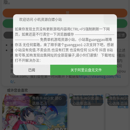
版。
赞
欢迎访问 小叽资源白嫖小站
收藏
如果你发现主页没有更新游戏内容用CTRL+F5强制刷新一下网
页，如果还是不行清空一下浏览器缓存 ----------------------------------
问题反馈
--------------------- 免费单机游戏资源小站，小站靠guanggao艰难
存活 无任何套路，来了顺手搓个guanggao1-2次支持下吧，感谢
本作品是由
小叽资源
会员
Chobits
's 搬运作品.
小站没有充值.不卖会员.也没有打赏 也没有任何 公众号 抖音 B站
本站提供的资源转载自国内外各大媒体和网络，仅供试玩体验；不得将上述
账号等,如有发现出售网址的全部是骗子,请小伙们谨慎！ 下载地址
内容用于商业或者非法用途，否则，一切后果请用户自负。您必须在下载后
打不开解决办法：
的24个小时之内，从您的电脑中彻底删除上述内容。如果您喜欢该游戏内
容，请支持正版，购买注册，得到更好的正版服务。我们非常重视版权问
已阅
关于阿里云盘无文件
题，如有侵权请邮件与我们联系处理。敬请谅解！E-mail：acgbns666@ou
tlook.com，我们会在第一时间断开下载链接
https://steamzg.com/761
0/
。
或许您会喜欢
A-绕过D加密
角色卡-AI少女 甜心
角色卡-AI少女 甜
角色卡-AI少女
虚拟机
选择 恋活
心选择 恋活
心选择 恋活