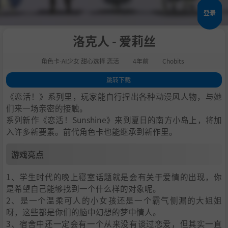
登录
洛克人 - 爱莉丝
角色卡-AI少女 甜心选择 恋活
4年前
Chobits
跳转下载
1
.
游戏亮点
《恋活！》系列里，玩家能自行捏出各种动漫风人物，与她
2
.
人物卡一览
们来一场亲密的接触。
系列新作《恋活！Sunshine》来到夏日的南方小岛上，将加
3
.
恋活sunshine角色卡MOD安装方法
入许多新要素。前代角色卡也能继承到新作里。
4
.
下载地址
游戏亮点
1、学生时代的晚上寝室话题就是会有关于爱情的出现，你
是希望自己能够找到一个什么样的对象呢。
2、是一个温柔可人的小女孩还是一个霸气侧漏的大姐姐
呀，这些都是你们的脑中幻想的梦中情人。
3、宿舍中还一定会有一个从来没有谈过恋爱，但其实一直