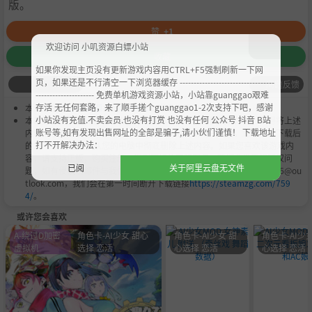
版。
赞
+1
欢迎访问 小叽资源白嫖小站
收藏
如果你发现主页没有更新游戏内容用CTRL+F5强制刷新一下网
页，如果还是不行清空一下浏览器缓存 ----------------------------------
问题反馈
--------------------- 免费单机游戏资源小站，小站靠guanggao艰难
存活 无任何套路，来了顺手搓个guanggao1-2次支持下吧，感谢
本作品是由
小叽资源
会员
Chobits
's 搬运作品.
小站没有充值.不卖会员.也没有打赏 也没有任何 公众号 抖音 B站
本站提供的资源转载自国内外各大媒体和网络，仅供试玩体验；不得将上述
账号等,如有发现出售网址的全部是骗子,请小伙们谨慎！ 下载地址
内容用于商业或者非法用途，否则，一切后果请用户自负。您必须在下载后
打不开解决办法：
的24个小时之内，从您的电脑中彻底删除上述内容。如果您喜欢该游戏内
容，请支持正版，购买注册，得到更好的正版服务。我们非常重视版权问
已阅
关于阿里云盘无文件
题，如有侵权请邮件与我们联系处理。敬请谅解！E-mail：acgbns666@ou
tlook.com，我们会在第一时间断开下载链接
https://steamzg.com/759
4/
。
或许您会喜欢
A-绕过D加密
角色卡-AI少女 甜心
角色卡-AI少女 甜
角色卡-AI少女
虚拟机
选择 恋活
心选择 恋活
心选择 恋活