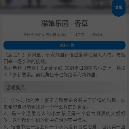
登录
猫娘乐园 - 香草
角色卡-AI少女 甜心选择 恋活
4年前
Chobits
跳转下载
1
.
游戏亮点
《恋活！》系列里，玩家能自行捏出各种动漫风人物，与她
2
.
人物卡一览
们来一场亲密的接触。
系列新作《恋活！Sunshine》来到夏日的南方小岛上，将加
3
.
恋活sunshine角色卡MOD安装方法
入许多新要素。前代角色卡也能继承到新作里。
4
.
下载地址
游戏亮点
1、学生时代的晚上寝室话题就是会有关于爱情的出现，你
是希望自己能够找到一个什么样的对象呢。
2、是一个温柔可人的小女孩还是一个霸气侧漏的大姐姐
呀，这些都是你们的脑中幻想的梦中情人。
3、宿舍中还一定会有一个从来没有谈过恋爱，但其实一直