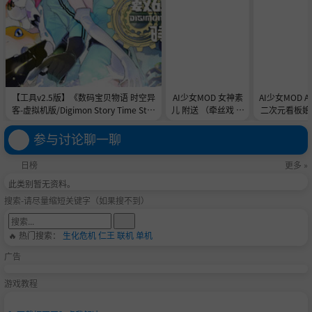
【工具v2.5版】《数码宝贝物语 时空异
AI少女MOD 女神素
AI少女MOD 
客-虚拟机版/Digimon Story Time Stra
儿 附送 （牵丝戏 舞
二次元看板娘2
nger HYPERVISOR》-Build 21891774
蹈数据）
娘和AC
官中免安装-简中31.1GB
参与讨论聊一聊
日榜
更多 »
此类别暂无资料。
搜索-请尽量缩短关键字（如果搜不到）
🔥 热门搜索：
生化危机
仁王
联机
单机
广告
游戏教程