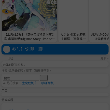
【工具v2.5版】《数码宝贝物语 时空异
AI少女MOD 女神素
AI少女MOD 
客-虚拟机版/Digimon Story Time Stra
儿 附送 （牵丝戏 舞
二次元看板娘2
nger HYPERVISOR》-Build 21891774
蹈数据）
娘和AC
官中免安装-简中31.1GB
参与讨论聊一聊
日榜
更多 »
此类别暂无资料。
搜索-请尽量缩短关键字（如果搜不到）
🔥 热门搜索：
生化危机
仁王
联机
单机
广告
游戏教程