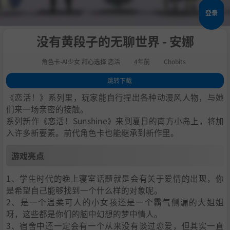
登录
没有黄段子的无聊世界 - 安娜
角色卡-AI少女 甜心选择 恋活
4年前
Chobits
跳转下载
1
.
游戏亮点
《恋活！》系列里，玩家能自行捏出各种动漫风人物，与她
2
.
人物卡一览
们来一场亲密的接触。
系列新作《恋活！Sunshine》来到夏日的南方小岛上，将加
3
.
恋活sunshine角色卡MOD安装方法
入许多新要素。前代角色卡也能继承到新作里。
4
.
下载地址
游戏亮点
1、学生时代的晚上寝室话题就是会有关于爱情的出现，你
是希望自己能够找到一个什么样的对象呢。
2、是一个温柔可人的小女孩还是一个霸气侧漏的大姐姐
呀，这些都是你们的脑中幻想的梦中情人。
3、宿舍中还一定会有一个从来没有谈过恋爱，但其实一直