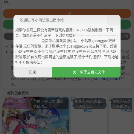
版。
赞
欢迎访问 小叽资源白嫖小站
收藏
如果你发现主页没有更新游戏内容用CTRL+F5强制刷新一下网
页，如果还是不行清空一下浏览器缓存 ----------------------------------
问题反馈
--------------------- 免费单机游戏资源小站，小站靠guanggao艰难
存活 无任何套路，来了顺手搓个guanggao1-2次支持下吧，感谢
本作品是由
小叽资源
会员
Chobits
's 搬运作品.
小站没有充值.不卖会员.也没有打赏 也没有任何 公众号 抖音 B站
本站提供的资源转载自国内外各大媒体和网络，仅供试玩体验；不得将上述
账号等,如有发现出售网址的全部是骗子,请小伙们谨慎！ 下载地址
内容用于商业或者非法用途，否则，一切后果请用户自负。您必须在下载后
打不开解决办法：
的24个小时之内，从您的电脑中彻底删除上述内容。如果您喜欢该游戏内
容，请支持正版，购买注册，得到更好的正版服务。我们非常重视版权问
已阅
关于阿里云盘无文件
题，如有侵权请邮件与我们联系处理。敬请谅解！E-mail：acgbns666@ou
tlook.com，我们会在第一时间断开下载链接
https://steamzg.com/759
0/
。
或许您会喜欢
A-绕过D加密
角色卡-AI少女 甜心
角色卡-AI少女 甜
角色卡-AI少女
虚拟机
选择 恋活
心选择 恋活
心选择 恋活