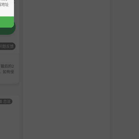
请支持正
载地址
问题反馈
载后的2
，如有侵
择 恋活
男主
角色卡-AI少女
男主
角色卡-AI少女
角色
甜心选择 恋活
角色
甜心选择 恋活
卡
卡