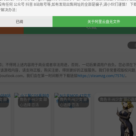
，严禁用于商业用途，下载后请于24小时内删除！如喜欢，
没有任何 公众号 抖音 B站账号等,如有发现出售网址的全部是骗子,请小伙们谨慎！ 下
开解决办法：
已阅
关于阿里云盘无文件
收藏
验；不得将上述内容用于商业或者非法用途，否则，一切后果请用户自负。您必须在下
欢该游戏内容，请支持正版，购买注册，得到更好的正版服务。我们非常重视版权问题
@outlook.com，我们会在第一时间断开下载链接
https://steamzg.com/7576/
。
女 甜
角色卡-AI少女 甜
角色卡-AI少女 甜
角色卡-AI少女 甜心选
心选择 恋活
心选择 恋活