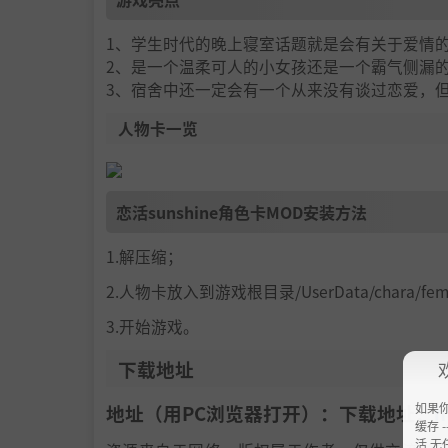
1、学生时代的晚上寝室话题就是会有关于爱情
2、是一个温柔可人的小女孩还是一个霸气侧漏
3、宿舍中还一定会有一个从来没有谈过恋爱，
人物卡一览
恋活sunshine角色卡MOD安装方法
1.解压缩；
2.人物卡放入到游戏根目录/UserData/chara/f
3.开始游戏。
下载地址
如果
地址（用PC浏览器打开）：下载地址：
h
缓存 --
活 无