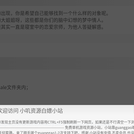
的出现，你是希望自己能够找到一个什么样的对象呢。
的大姐姐呀，这些都是你们的脑中幻想的梦中情人。
但其实一直是寝室中的恋爱宗师，为他人答疑解惑。
emale文件夹内；
欢迎访问 小叽资源白嫖小站
你发现主页没有更新游戏内容用CTRL+F5强制刷新一下网页，如果还是不行清空一下
ttps://www.feimaoyun.com/jx/9z82z2xo
----------------------------------------------------- 免费单机游戏资源小站，小站靠guangg
任何套路，来了顺手搓个guanggao1-2次支持下吧，感谢 小站没有充值.不卖会员.也