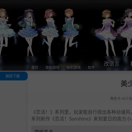
改语言
首页
单机游戏
联机游戏
软件
跳转下载
美少
游戏亮点
人物卡一览
角色卡-AI少
.
恋活sunshine
色卡MOD安装
法
《恋活！》系列里，玩家能自行捏出各种动漫风
下载地址
系列新作《恋活！Sunshine》来到夏日的南
游戏亮点