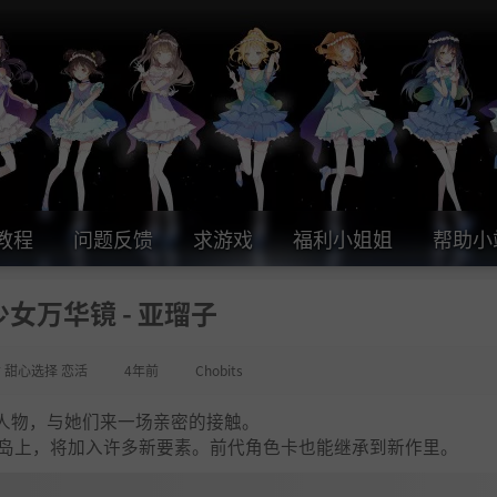
教程
问题反馈
求游戏
福利小姐姐
帮助小
女万华镜 - 亚瑠子
女 甜心选择 恋活
4年前
Chobits
人物，与她们来一场亲密的接触。
方小岛上，将加入许多新要素。前代角色卡也能继承到新作里。