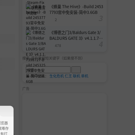
《蜂巢 The Hive》-Build 2453
7793官中免安装-简中3.6GB
2
《博德之门3/Baldurs Gate 3/
BALDURS GATE 3》v4.1.1.739
8727-Build 24532579官中免安
478
装-简中158.6GB
搜索-请尽量缩短关键字（如果搜不到）
🔥 热门搜索：
生化危机
仁王
联机
单机
广告
浏览器
ao艰难存
没有打