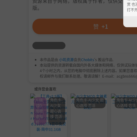
资源来自于网络，版权属于作者，仅供交流学习
赏 也
版。
打不
赞
+1
本作品是由
小叽资源
会员
Chobits
's 搬运作品.
本站提供的资源转载自国内外各大媒体和网络，仅供试玩体
4个小时之内，从您的电脑中彻底删除上述内容。如果您喜
权请邮件与我们联系处理。敬请谅解！E-mail：acgbns666
或许您会喜欢
A-绕
角色卡-
角色卡-AI少女 甜
角色卡-AI少
过D
AI少女
心选择 恋活
心选择 恋活
加密
甜心选
虚拟
择 恋活
机