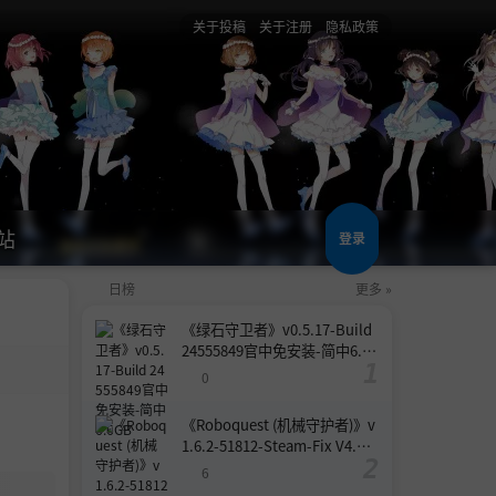
关于投稿
关于注册
隐私政策
站
登录
日榜
更多 »
《绿石守卫者》v0.5.17-Build
24555849官中免安装-简中6.6
GB
0
《Roboquest (机械守护者)》v
1.6.2-51812-Steam-Fix V4.联
机版官中简体
6