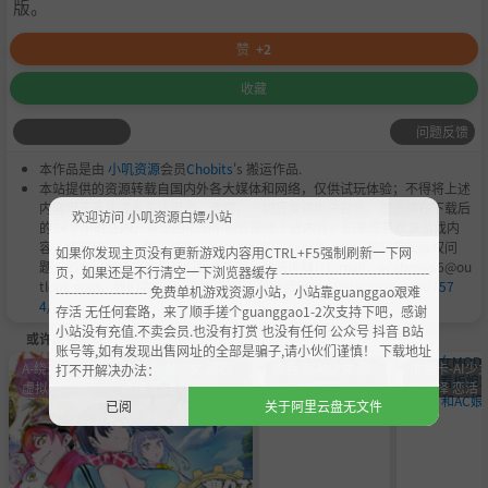
版。
赞
+2
收藏
问题反馈
本作品是由
小叽资源
会员
Chobits
's 搬运作品.
本站提供的资源转载自国内外各大媒体和网络，仅供试玩体验；不得将上述
内容用于商业或者非法用途，否则，一切后果请用户自负。您必须在下载后
欢迎访问 小叽资源白嫖小站
的24个小时之内，从您的电脑中彻底删除上述内容。如果您喜欢该游戏内
容，请支持正版，购买注册，得到更好的正版服务。我们非常重视版权问
如果你发现主页没有更新游戏内容用CTRL+F5强制刷新一下网
题，如有侵权请邮件与我们联系处理。敬请谅解！E-mail：acgbns666@ou
页，如果还是不行清空一下浏览器缓存 ----------------------------------
tlook.com，我们会在第一时间断开下载链接
https://steamzg.com/757
--------------------- 免费单机游戏资源小站，小站靠guanggao艰难
4/
。
存活 无任何套路，来了顺手搓个guanggao1-2次支持下吧，感谢
小站没有充值.不卖会员.也没有打赏 也没有任何 公众号 抖音 B站
或许您会喜欢
账号等,如有发现出售网址的全部是骗子,请小伙们谨慎！ 下载地址
A-绕过D加密
角色卡-AI少女 甜心
角色卡-AI少女 甜
角色卡-AI少女
打不开解决办法：
虚拟机
选择 恋活
心选择 恋活
心选择 恋活
已阅
关于阿里云盘无文件