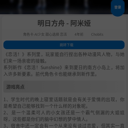
登录
明日方舟 - 阿米娅
角色卡-AI少女 甜心选择 恋活
4年前
Chobits
跳转下载
1
.
游戏亮点
《恋活！》系列里，玩家能自行捏出各种动漫风人物，与她
2
.
人物卡一览
们来一场亲密的接触。
系列新作《恋活！Sunshine》来到夏日的南方小岛上，将加
3
.
恋活sunshine角色卡MOD安装方法
入许多新要素。前代角色卡也能继承到新作里。
4
.
下载地址
游戏亮点
1、学生时代的晚上寝室话题就是会有关于爱情的出现，你
是希望自己能够找到一个什么样的对象呢。
2、是一个温柔可人的小女孩还是一个霸气侧漏的大姐姐
呀，这些都是你们的脑中幻想的梦中情人。
3、宿舍中还一定会有一个从来没有谈过恋爱，但其实一直