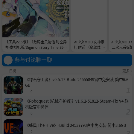
【工具v2.5版】《数码宝贝物语 时空异
AI少女MOD 女神素
AI少女MOD 
客-虚拟机版/Digimon Story Time Stra
儿 附送 （牵丝戏 舞
二次元看板娘2
nger HYPERVISOR》-Build 21891774
蹈数据）
娘和AC
官中免安装-简中31.1GB
参与讨论聊一聊
日榜
更多 »
《绿石守卫者》v0.5.17-Build 24555849官中免安装-简中6.6
GB
0
《Roboquest (机械守护者)》v1.6.2-51812-Steam-Fix V4.联
机版官中简体
6
《蜂巢 The Hive》-Build 24537793官中免安装-简中3.6GB
2