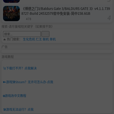
《博德之门3/Baldurs Gate 3/BALDURS GATE 3》v4.1.1.739
8727-Build 24532579官中免安装-简中158.6GB
478
搜索-请尽量缩短关键字（如果搜不到）
🔥 热门搜索：
生化危机
仁王
联机
单机
广告
游戏教程
🚀
下载打不开？点我解决
🔑
游戏弹Steam？无许可怎么办-点我
🌐
游戏改中文教程
🛠️
游戏无法运行？点我