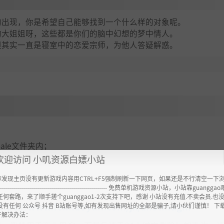
的出现，你是希望自己能够找到一个什么样的对象呢。
的大姐姐呀，这些都是你们的脑中幻想的梦中情人。
但其实一直是寝室中的恋爱宗师，为他人答疑解惑。
emale文件夹内；
欢迎访问 小叽资源白嫖小站
你发现主页没有更新游戏内容用CTRL+F5强制刷新一下网页，如果还是不行清空一下
----------------------------------------------------- 免费单机游戏资源小站，小站靠guangg
任何套路，来了顺手搓个guanggao1-2次支持下吧，感谢 小站没有充值.不卖会员.也
ttps://www.feimaoyun.com/jx/ah3tmdgm
没有任何 公众号 抖音 B站账号等,如有发现出售网址的全部是骗子,请小伙们谨慎！ 下
开解决办法：