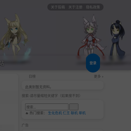
关于投稿
关于注册
隐私政策
站
登录
日榜
更多 »
此类别暂无资料。
搜索-请尽量缩短关键字（如果搜不到）
🔥 热门搜索：
生化危机
仁王
联机
单机
广告