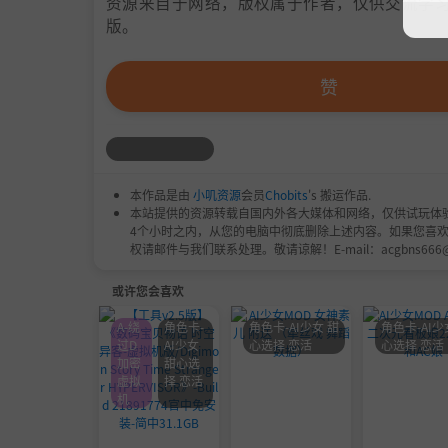
资源来自于网络，版权属于作者，仅供交流学习
版。
赞
本作品是由
小叽资源
会员
Chobits
's 搬运作品.
本站提供的资源转载自国内外各大媒体和网络，仅供试玩体
4个小时之内，从您的电脑中彻底删除上述内容。如果您喜
权请邮件与我们联系处理。敬请谅解！E-mail：acgbns666
或许您会喜欢
A-绕
角色卡-
角色卡-AI少女 甜
角色卡-AI少
过D
AI少女
心选择 恋活
心选择 恋活
加密
甜心选
虚拟
择 恋活
机