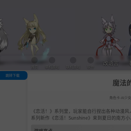
改语言
首页
单机游戏
联机游戏
软件
跳转下载
魔法的
游戏亮点
人物卡一览
角色卡-AI少
.
恋活sunshine
色卡MOD安装
法
《恋活！》系列里，玩家能自行捏出各种动漫风
下载地址
系列新作《恋活！Sunshine》来到夏日的南
游戏亮点