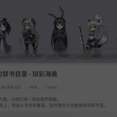
教程
问题反馈
求游戏
福利小姐姐
帮助小
禁书目录 - 狱彩海美
女 甜心选择 恋活
4年前
Chobits
人物，与她们来一场亲密的接触。
方小岛上，将加入许多新要素。前代角色卡也能继承到新作里。