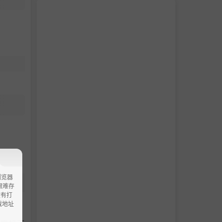
浏览器
ao艰难存
没有打
载地址