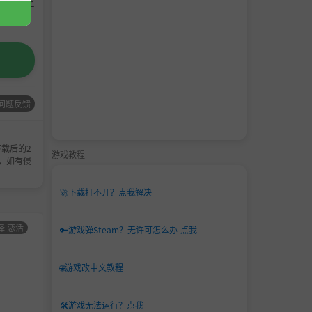
请支持正
问题反馈
载后的2
游戏教程
，如有侵
🚀
下载打不开？点我解决
择 恋活
男主
角色卡-AI少女
男主
角色卡-AI少女
🔑
游戏弹Steam？无许可怎么办-点我
角色
甜心选择 恋活
角色
甜心选择 恋活
卡
卡
🌐
游戏改中文教程
🛠️
游戏无法运行？点我