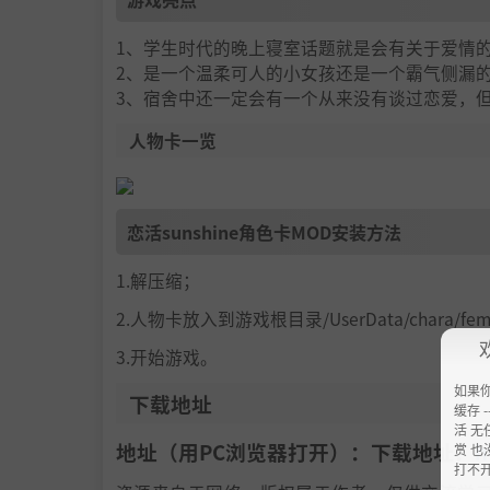
1、学生时代的晚上寝室话题就是会有关于爱情
2、是一个温柔可人的小女孩还是一个霸气侧漏
3、宿舍中还一定会有一个从来没有谈过恋爱，
人物卡一览
恋活sunshine角色卡MOD安装方法
1.解压缩；
2.人物卡放入到游戏根目录/UserData/chara/f
3.开始游戏。
如果
下载地址
缓存 --
活 无
地址（用PC浏览器打开）：下载地址：
h
赏 也
打不