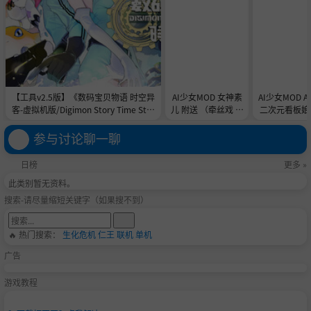
【工具v2.5版】《数码宝贝物语 时空异
AI少女MOD 女神素
AI少女MOD 
客-虚拟机版/Digimon Story Time Stra
儿 附送 （牵丝戏 舞
二次元看板娘2
nger HYPERVISOR》-Build 21891774
蹈数据）
娘和AC
官中免安装-简中31.1GB
参与讨论聊一聊
日榜
更多 »
此类别暂无资料。
搜索-请尽量缩短关键字（如果搜不到）
🔥 热门搜索：
生化危机
仁王
联机
单机
广告
游戏教程