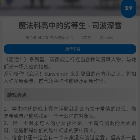
登录
魔法科高中的劣等生 - 司波深雪
角色卡-AI少女 甜心选择 恋活
4年前
Chobits
跳转下载
1
.
游戏亮点
《恋活！》系列里，玩家能自行捏出各种动漫风人物，与她
2
.
人物卡一览
们来一场亲密的接触。
系列新作《恋活！Sunshine》来到夏日的南方小岛上，将加
3
.
恋活sunshine角色卡MOD安装方法
入许多新要素。前代角色卡也能继承到新作里。
4
.
下载地址
游戏亮点
1、学生时代的晚上寝室话题就是会有关于爱情的出现，你
是希望自己能够找到一个什么样的对象呢。
2、是一个温柔可人的小女孩还是一个霸气侧漏的大姐姐
呀，这些都是你们的脑中幻想的梦中情人。
3、宿舍中还一定会有一个从来没有谈过恋爱，但其实一直