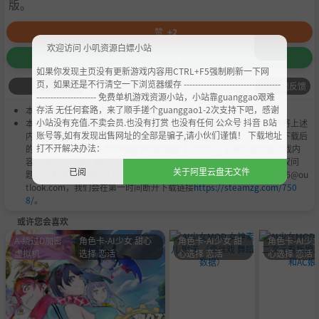
版。
赞
+2
欢迎访问 小叽资源白嫖小站
收藏
+1
如果你发现主页没有更新游戏内容用CTRL+F5强制刷新一下网
页，如果还是不行清空一下浏览器缓存 ----------------------------------
问题反馈
--------------------- 免费单机游戏资源小站，小站靠guanggao艰难
存活 无任何套路，来了顺手搓个guanggao1-2次支持下吧，感谢
本作品是由
小叽资源
会员
Chobits
's 搬运作品.
小站没有充值.不卖会员.也没有打赏 也没有任何 公众号 抖音 B站
本站提供的资源转载自国内外各大媒体和网络，仅供试玩体验；不得将上述
账号等,如有发现出售网址的全部是骗子,请小伙们谨慎！ 下载地址
内容用于商业或者非法用途，否则，一切后果请用户自负。您必须在下载后
打不开解决办法：
的24个小时之内，从您的电脑中彻底删除上述内容。如果您喜欢该游戏内
容，请支持正版，购买注册，得到更好的正版服务。我们非常重视版权问
已阅
关于阿里云盘无文件
题，如有侵权请邮件与我们联系处理。敬请谅解！E-mail：acgbns666@ou
tlook.com，我们会在第一时间断开下载链接
https://steamzg.com/750
8/
。
或许您会喜欢
A-绕过D加密
角色卡-AI少女 甜心
角色卡-AI少女 甜
角色卡-AI少女
虚拟机
选择 恋活
心选择 恋活
心选择 恋活