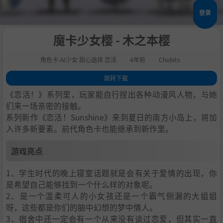
登录
魔卡少女樱 - 木之本樱
角色卡-AI少女 甜心选择 恋活
4年前
Chobits
跳转下载
1
.
游戏亮点
《恋活！》系列里，玩家能自行捏出各种动漫风人物，与她
2
.
人物卡一览
们来一场亲密的接触。
系列新作《恋活！Sunshine》来到夏日的南方小岛上，将加
3
.
恋活sunshine角色卡MOD安装方法
入许多新要素。前代角色卡也能继承到新作里。
4
.
下载地址
游戏亮点
1、学生时代的晚上寝室话题就是会有关于爱情的出现，你
是希望自己能够找到一个什么样的对象呢。
2、是一个温柔可人的小女孩还是一个霸气侧漏的大姐姐
呀，这些都是你们的脑中幻想的梦中情人。
3、宿舍中还一定会有一个从来没有谈过恋爱，但其实一直