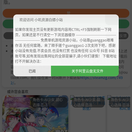
版。
赞
欢迎访问 小叽资源白嫖小站
收藏
如果你发现主页没有更新游戏内容用CTRL+F5强制刷新一下网
页，如果还是不行清空一下浏览器缓存 ----------------------------------
问题反馈
--------------------- 免费单机游戏资源小站，小站靠guanggao艰难
存活 无任何套路，来了顺手搓个guanggao1-2次支持下吧，感谢
本作品是由
小叽资源
会员
Chobits
's 搬运作品.
小站没有充值.不卖会员.也没有打赏 也没有任何 公众号 抖音 B站
本站提供的资源转载自国内外各大媒体和网络，仅供试玩体验；不得将上述
账号等,如有发现出售网址的全部是骗子,请小伙们谨慎！ 下载地址
内容用于商业或者非法用途，否则，一切后果请用户自负。您必须在下载后
打不开解决办法：
的24个小时之内，从您的电脑中彻底删除上述内容。如果您喜欢该游戏内
容，请支持正版，购买注册，得到更好的正版服务。我们非常重视版权问
已阅
关于阿里云盘无文件
题，如有侵权请邮件与我们联系处理。敬请谅解！E-mail：acgbns666@ou
tlook.com，我们会在第一时间断开下载链接
https://steamzg.com/749
2/
。
或许您会喜欢
A-绕过D加密
角色卡-AI少女 甜心
角色卡-AI少女 甜
角色卡-AI少女
虚拟机
选择 恋活
心选择 恋活
心选择 恋活