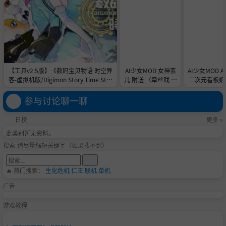
【工具v2.5版】《数码宝贝物语 时空异
AI少女MOD 女神素
AI少女MOD 
客-虚拟机版/Digimon Story Time Stra
儿 附送 （牵丝戏 舞
二次元看板娘2
nger HYPERVISOR》-Build 21891774
蹈数据）
娘和AC
官中免安装-简中31.1GB
参与讨论聊一聊
日榜
更多 »
此类别暂无资料。
搜索-请尽量缩短关键字（如果搜不到）
🔥 热门搜索：
生化危机
仁王
联机
单机
广告
游戏教程