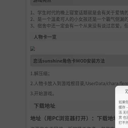
1、学生时代的晚上寝室话题就是会有关于爱情
2、是一个温柔可人的小女孩还是一个霸气侧漏
3、宿舍中还一定会有一个从来没有谈过恋爱，
人物卡一览
恋活sunshine角色卡MOD安装方法
1.解压缩；
2.人物卡放入到游戏根目录/UserData/chara/f
3.开始游戏。
如果
下载地址
缓存 --
活 无
地址（用PC浏览器打开）：下载地址：
h
赏 也
打不