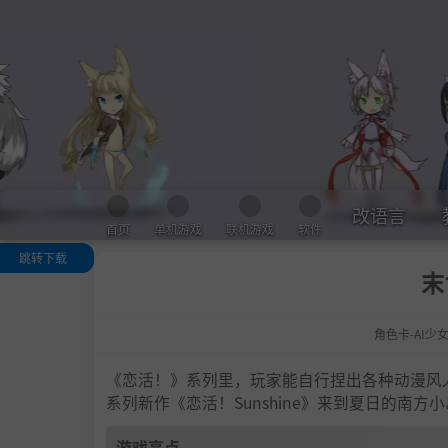
改语言
首页
单机游戏
联机游戏
软件
跳转下载
末
游戏亮点
人物卡一览
角色卡-AI少
.
恋活sunshine
色卡MOD安装
法
《恋活！》系列里，玩家能自行捏出各种动漫风
下载地址
系列新作《恋活！Sunshine》来到夏日的南
游戏亮点