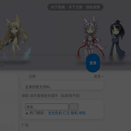
关于投稿
关于注册
隐私政策
站
登录
日榜
更多 »
此类别暂无资料。
搜索-请尽量缩短关键字（如果搜不到）
🔥 热门搜索：
生化危机
仁王
联机
单机
广告