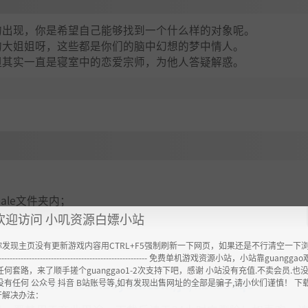
的出现，你是希望自己能够找到一个什么样的对象呢。
的大姐姐呀，这些都是你们的脑中幻想的梦中情人。
但其实一直是寝室中的恋爱宗师，为他人答疑解惑。
emale文件夹内；
欢迎访问 小叽资源白嫖小站
你发现主页没有更新游戏内容用CTRL+F5强制刷新一下网页，如果还是不行清空一下
----------------------------------------------------- 免费单机游戏资源小站，小站靠guangg
任何套路，来了顺手搓个guanggao1-2次支持下吧，感谢 小站没有充值.不卖会员.也
ttps://www.feimaoyun.com/jx/kbxo5zqo
没有任何 公众号 抖音 B站账号等,如有发现出售网址的全部是骗子,请小伙们谨慎！ 下
开解决办法：