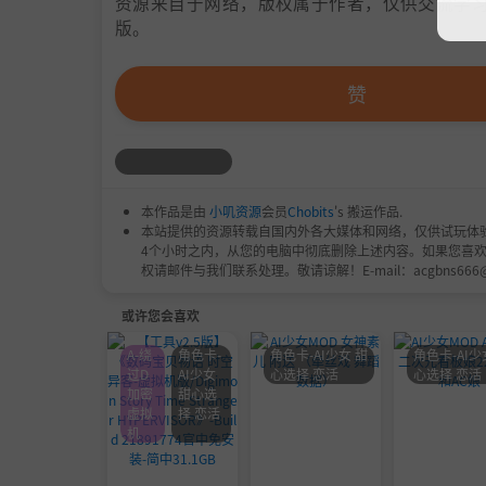
资源来自于网络，版权属于作者，仅供交流学习
版。
赞
本作品是由
小叽资源
会员
Chobits
's 搬运作品.
本站提供的资源转载自国内外各大媒体和网络，仅供试玩体
4个小时之内，从您的电脑中彻底删除上述内容。如果您喜
权请邮件与我们联系处理。敬请谅解！E-mail：acgbns666
或许您会喜欢
A-绕
角色卡-
角色卡-AI少女 甜
角色卡-AI少
过D
AI少女
心选择 恋活
心选择 恋活
加密
甜心选
虚拟
择 恋活
机