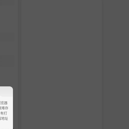
浏览器
ao艰难存
没有打
载地址