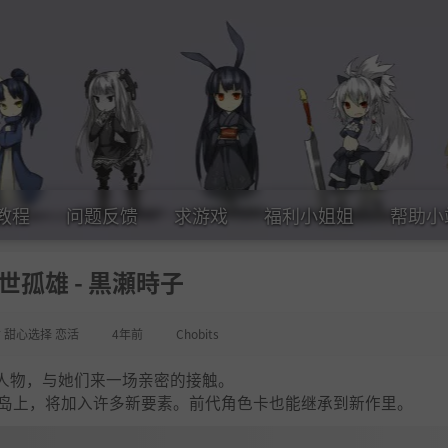
教程
问题反馈
求游戏
福利小姐姐
帮助小
世孤雄 - 黒瀬時子
女 甜心选择 恋活
4年前
Chobits
人物，与她们来一场亲密的接触。
方小岛上，将加入许多新要素。前代角色卡也能继承到新作里。