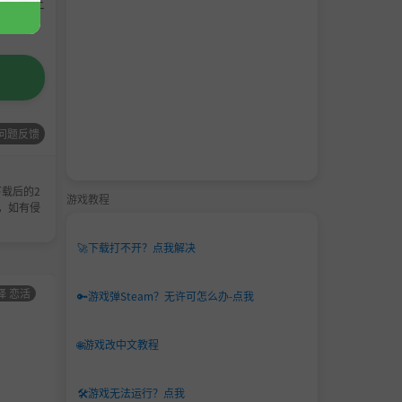
请支持正
问题反馈
载后的2
游戏教程
，如有侵
🚀
下载打不开？点我解决
择 恋活
男主
角色卡-AI少女
男主
角色卡-AI少女
🔑
游戏弹Steam？无许可怎么办-点我
角色
甜心选择 恋活
角色
甜心选择 恋活
卡
卡
🌐
游戏改中文教程
🛠️
游戏无法运行？点我