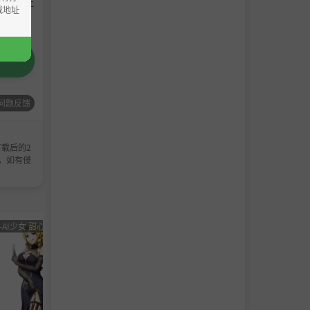
请支持正
载地址
问题反馈
载后的2
，如有侵
-AI少女 甜心选择 恋活
男主
角色卡-AI少女
男主
角色卡-
角色
甜心选择 恋活
角色
甜心选
卡
卡