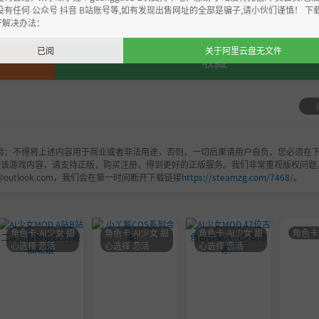
，严禁用于商业用途，下载后请于24小时内删除！如喜欢，
没有任何 公众号 抖音 B站账号等,如有发现出售网址的全部是骗子,请小伙们谨慎！ 下
开解决办法：
已阅
关于阿里云盘无文件
收藏
验；不得将上述内容用于商业或者非法用途，否则，一切后果请用户自负。您必须在下
欢该游戏内容，请支持正版，购买注册，得到更好的正版服务。我们非常重视版权问题
@outlook.com，我们会在第一时间断开下载链接
https://steamzg.com/7468/
。
角色卡-AI少女 甜
角色卡-AI少女 甜
角色卡-AI少女 甜
角色卡
心选择 恋活
心选择 恋活
心选择 恋活