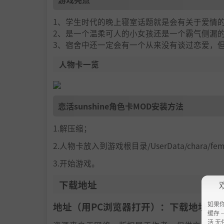
1、学生时代的晚上寝室话题就是会有关于爱情
2、是一个温柔可人的小女孩还是一个霸气侧漏
3、宿舍中还一定会有一个从来没有谈过恋爱，
人物卡一览
恋活sunshine角色卡MOD安装方法
1.解压缩；
2.人物卡放入到游戏根目录/UserData/chara/f
3.开始游戏。
下载地址
如果
地址（用PC浏览器打开）：下载地址：
h
缓存 --
活 无