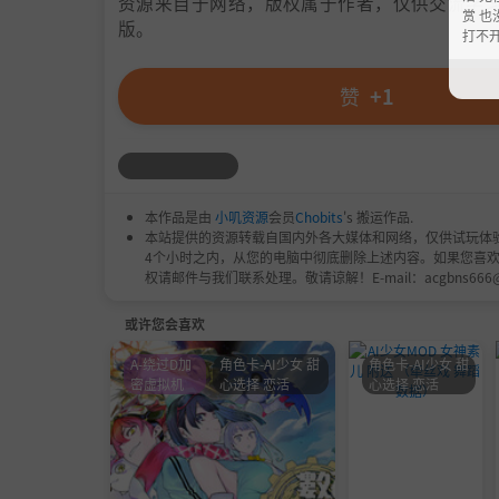
资源来自于网络，版权属于作者，仅供交流学习
赏 也
版。
打不
赞
+1
本作品是由
小叽资源
会员
Chobits
's 搬运作品.
本站提供的资源转载自国内外各大媒体和网络，仅供试玩体
4个小时之内，从您的电脑中彻底删除上述内容。如果您喜
权请邮件与我们联系处理。敬请谅解！E-mail：acgbns666
或许您会喜欢
A-绕过D加
角色卡-AI少女 甜
角色卡-AI少女 甜
密虚拟机
心选择 恋活
心选择 恋活