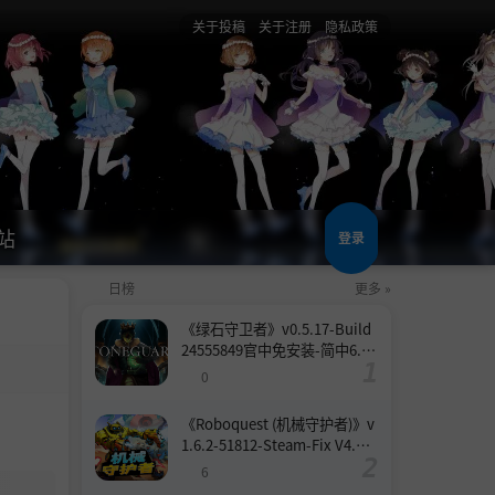
关于投稿
关于注册
隐私政策
站
登录
日榜
更多 »
《绿石守卫者》v0.5.17-Build
24555849官中免安装-简中6.6
GB
0
《Roboquest (机械守护者)》v
1.6.2-51812-Steam-Fix V4.联
机版官中简体
6