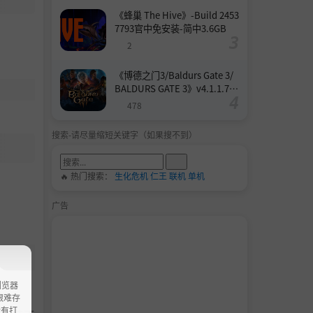
《蜂巢 The Hive》-Build 2453
7793官中免安装-简中3.6GB
2
《博德之门3/Baldurs Gate 3/
BALDURS GATE 3》v4.1.1.739
8727-Build 24532579官中免安
478
装-简中158.6GB
搜索-请尽量缩短关键字（如果搜不到）
🔥 热门搜索：
生化危机
仁王
联机
单机
广告
浏览器
ao艰难存
没有打