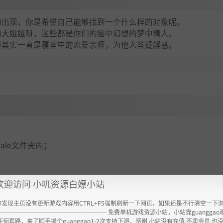
的出现，你是希望自己能够找到一个什么样的对象呢。
的大姐姐呀，这些都是你们的脑中幻想的梦中情人。
但其实一直是寝室中的恋爱宗师，为他人答疑解惑。
emale文件夹内；
欢迎访问 小叽资源白嫖小站
你发现主页没有更新游戏内容用CTRL+F5强制刷新一下网页，如果还是不行清空一下
ttps://www.feimaoyun.com/jx/nkunep95
----------------------------------------------------- 免费单机游戏资源小站，小站靠guangg
任何套路，来了顺手搓个guanggao1-2次支持下吧，感谢 小站没有充值.不卖会员.也