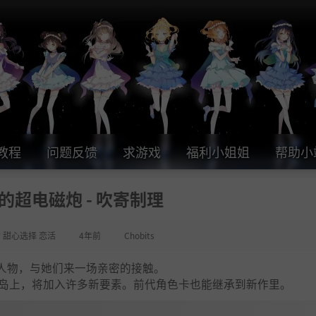
教程
问题反馈
求游戏
福利小姐姐
帮助小
的超电磁炮 - 吹寄制理
女 甜心选择 恋活
4年前
Chobits
人物，与她们来一场亲密的接触。
方小岛上，将加入许多新要素。前代角色卡也能继承到新作里。