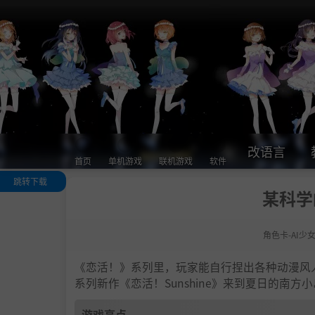
改语言
首页
单机游戏
联机游戏
软件
跳转下载
某科学
游戏亮点
人物卡一览
角色卡-AI少
.
恋活sunshine
色卡MOD安装
法
《恋活！》系列里，玩家能自行捏出各种动漫风
下载地址
系列新作《恋活！Sunshine》来到夏日的南
游戏亮点