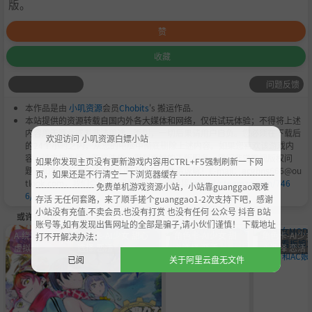
版。
赞
收藏
问题反馈
本作品是由
小叽资源
会员
Chobits
's 搬运作品.
本站提供的资源转载自国内外各大媒体和网络，仅供试玩体验；不得将上述
内容用于商业或者非法用途，否则，一切后果请用户自负。您必须在下载后
欢迎访问 小叽资源白嫖小站
的24个小时之内，从您的电脑中彻底删除上述内容。如果您喜欢该游戏内
容，请支持正版，购买注册，得到更好的正版服务。我们非常重视版权问
如果你发现主页没有更新游戏内容用CTRL+F5强制刷新一下网
题，如有侵权请邮件与我们联系处理。敬请谅解！E-mail：acgbns666@ou
页，如果还是不行清空一下浏览器缓存 ----------------------------------
tlook.com，我们会在第一时间断开下载链接
https://steamzg.com/746
--------------------- 免费单机游戏资源小站，小站靠guanggao艰难
6/
。
存活 无任何套路，来了顺手搓个guanggao1-2次支持下吧，感谢
小站没有充值.不卖会员.也没有打赏 也没有任何 公众号 抖音 B站
或许您会喜欢
账号等,如有发现出售网址的全部是骗子,请小伙们谨慎！ 下载地址
A-绕过D加密
角色卡-AI少女 甜心
角色卡-AI少女 甜
角色卡-AI少女
打不开解决办法：
虚拟机
选择 恋活
心选择 恋活
心选择 恋活
已阅
关于阿里云盘无文件