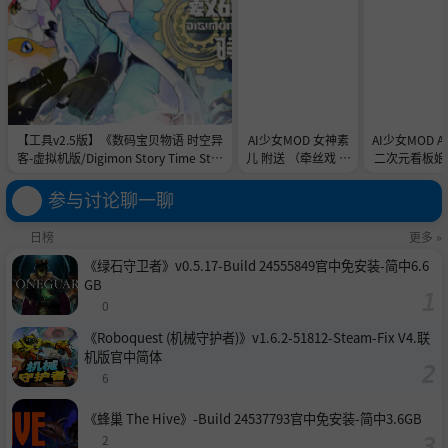
【工具v2.5版】《数码宝贝物语 时空异
AI少女MOD 女神素
AI少女MOD 
客-虚拟机版/Digimon Story Time Stra
儿 附送 （牵丝戏 舞
二次元看板娘2
nger HYPERVISOR》-Build 21891774
蹈数据）
娘和AC
官中免安装-简中31.1GB
参与讨论聊一聊
日榜
更多 »
《绿石守卫者》v0.5.17-Build 24555849官中免安装-简中6.6
GB
0
《Roboquest (机械守护者)》v1.6.2-51812-Steam-Fix V4.联
机版官中简体
6
《蜂巢 The Hive》-Build 24537793官中免安装-简中3.6GB
2