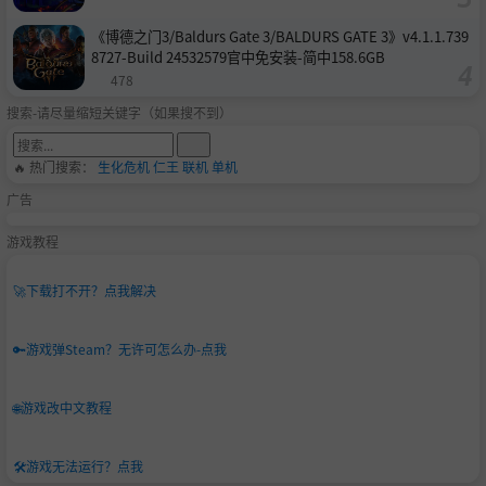
《博德之门3/Baldurs Gate 3/BALDURS GATE 3》v4.1.1.739
8727-Build 24532579官中免安装-简中158.6GB
478
搜索-请尽量缩短关键字（如果搜不到）
🔥 热门搜索：
生化危机
仁王
联机
单机
广告
游戏教程
🚀
下载打不开？点我解决
🔑
游戏弹Steam？无许可怎么办-点我
🌐
游戏改中文教程
🛠️
游戏无法运行？点我