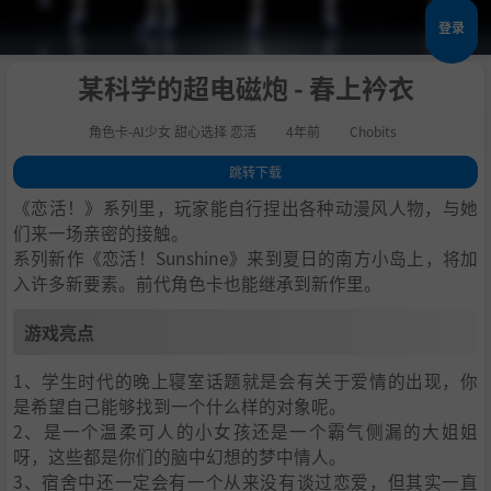
登录
某科学的超电磁炮 - 春上衿衣
角色卡-AI少女 甜心选择 恋活
4年前
Chobits
跳转下载
1
.
游戏亮点
《恋活！》系列里，玩家能自行捏出各种动漫风人物，与她
2
.
人物卡一览
们来一场亲密的接触。
系列新作《恋活！Sunshine》来到夏日的南方小岛上，将加
3
.
恋活sunshine角色卡MOD安装方法
入许多新要素。前代角色卡也能继承到新作里。
4
.
下载地址
游戏亮点
1、学生时代的晚上寝室话题就是会有关于爱情的出现，你
是希望自己能够找到一个什么样的对象呢。
2、是一个温柔可人的小女孩还是一个霸气侧漏的大姐姐
呀，这些都是你们的脑中幻想的梦中情人。
3、宿舍中还一定会有一个从来没有谈过恋爱，但其实一直