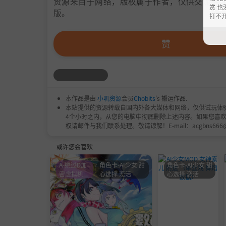
资源来自于网络，版权属于作者，仅供交流学习
赏 也
版。
打不
赞
本作品是由
小叽资源
会员
Chobits
's 搬运作品.
本站提供的资源转载自国内外各大媒体和网络，仅供试玩体
4个小时之内，从您的电脑中彻底删除上述内容。如果您喜
权请邮件与我们联系处理。敬请谅解！E-mail：acgbns666
或许您会喜欢
A-绕过D加
角色卡-AI少女 甜
角色卡-AI少女 甜
密虚拟机
心选择 恋活
心选择 恋活