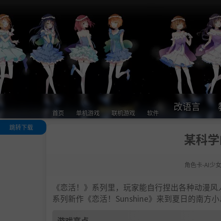
改语言
首页
单机游戏
联机游戏
软件
跳转下载
某科学
游戏亮点
人物卡一览
角色卡-AI少
.
恋活sunshine
色卡MOD安装
法
《恋活！》系列里，玩家能自行捏出各种动漫风
下载地址
系列新作《恋活！Sunshine》来到夏日的南
游戏亮点