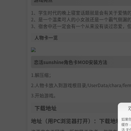
1、学生时代的晚上寝室话题就是会有关于爱情
2、是一个温柔可人的小女孩还是一个霸气侧漏
3、宿舍中还一定会有一个从来没有谈过恋爱，
人物卡一览
恋活sunshine角色卡MOD安装方法
1.解压缩；
2.人物卡放入到游戏根目录/UserData/chara/f
3.开始游戏。
下载地址
如果
地址（用PC浏览器打开）：下载地址：
h
缓存 --
活 无