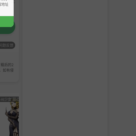
请支持正
载地址
问题反馈
载后的2
，如有侵
-AI少女 甜心选择 恋活
男主
角色卡-AI少女
男主
角色卡-
角色
甜心选择 恋活
角色
甜心选
卡
卡