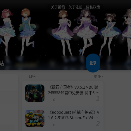
关于投稿
关于注册
隐私政策
站
登录
日榜
更多 »
《绿石守卫者》v0.5.17-Build
24555849官中免安装-简中6.6
GB
0
《Roboquest (机械守护者)》v
1.6.2-51812-Steam-Fix V4.联
机版官中简体
6