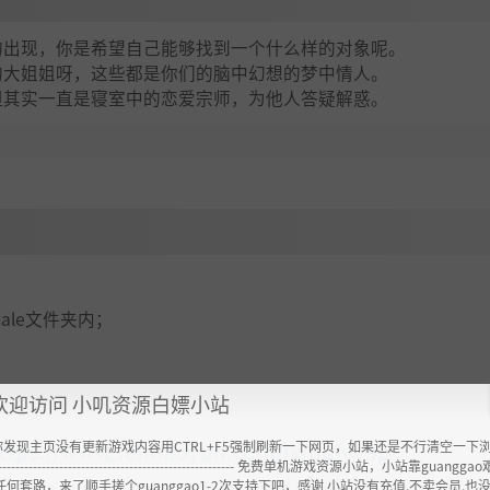
的出现，你是希望自己能够找到一个什么样的对象呢。
的大姐姐呀，这些都是你们的脑中幻想的梦中情人。
但其实一直是寝室中的恋爱宗师，为他人答疑解惑。
emale文件夹内；
欢迎访问 小叽资源白嫖小站
你发现主页没有更新游戏内容用CTRL+F5强制刷新一下网页，如果还是不行清空一下
ttps://www.feimaoyun.com/jx/liqlvy9p
----------------------------------------------------- 免费单机游戏资源小站，小站靠guangg
任何套路，来了顺手搓个guanggao1-2次支持下吧，感谢 小站没有充值.不卖会员.也