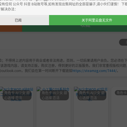
，严禁用于商业用途，下载后请于24小时内删除！如喜欢，
没有任何 公众号 抖音 B站账号等,如有发现出售网址的全部是骗子,请小伙们谨慎！ 下
开解决办法：
已阅
关于阿里云盘无文件
收藏
验；不得将上述内容用于商业或者非法用途，否则，一切后果请用户自负。您必须在下
欢该游戏内容，请支持正版，购买注册，得到更好的正版服务。我们非常重视版权问题
@outlook.com，我们会在第一时间断开下载链接
https://steamzg.com/7444/
。
角色卡-AI少女 甜
角色卡-AI少女 甜
角色卡-AI少女 甜
角色卡
心选择 恋活
心选择 恋活
心选择 恋活