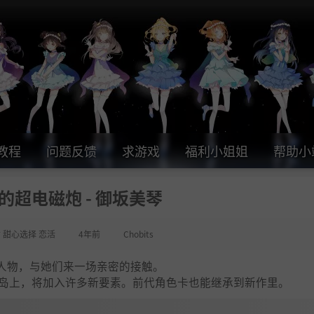
教程
问题反馈
求游戏
福利小姐姐
帮助小
的超电磁炮 - 御坂美琴
女 甜心选择 恋活
4年前
Chobits
人物，与她们来一场亲密的接触。
方小岛上，将加入许多新要素。前代角色卡也能继承到新作里。