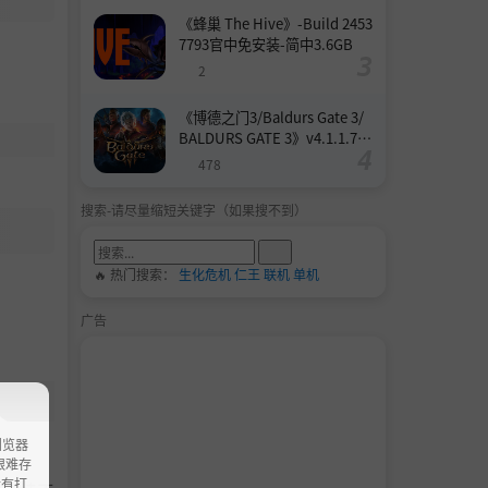
《蜂巢 The Hive》-Build 2453
7793官中免安装-简中3.6GB
2
《博德之门3/Baldurs Gate 3/
BALDURS GATE 3》v4.1.1.739
8727-Build 24532579官中免安
478
装-简中158.6GB
搜索-请尽量缩短关键字（如果搜不到）
🔥 热门搜索：
生化危机
仁王
联机
单机
广告
浏览器
ao艰难存
没有打