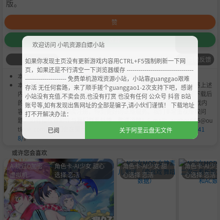
版。
赞
收藏
欢迎访问 小叽资源白嫖小站
问题反馈
如果你发现主页没有更新游戏内容用CTRL+F5强制刷新一下网
页，如果还是不行清空一下浏览器缓存 ----------------------------------
本作品是由
小叽资源
会员
Chobits
's 搬运作品.
--------------------- 免费单机游戏资源小站，小站靠guanggao艰难
本站提供的资源转载自国内外各大媒体和网络，仅供试玩体验；不得将上述
存活 无任何套路，来了顺手搓个guanggao1-2次支持下吧，感谢
内容用于商业或者非法用途，否则，一切后果请用户自负。您必须在下载后
小站没有充值.不卖会员.也没有打赏 也没有任何 公众号 抖音 B站
的24个小时之内，从您的电脑中彻底删除上述内容。如果您喜欢该游戏内
账号等,如有发现出售网址的全部是骗子,请小伙们谨慎！ 下载地址
容，请支持正版，购买注册，得到更好的正版服务。我们非常重视版权问
打不开解决办法：
题，如有侵权请邮件与我们联系处理。敬请谅解！E-mail：acgbns666@ou
tlook.com，我们会在第一时间断开下载链接
https://steamzg.com/741
已阅
关于阿里云盘无文件
8/
。
或许您会喜欢
A-绕过D加密
角色卡-AI少女 甜心
角色卡-AI少女 甜
角色卡-AI少女
虚拟机
选择 恋活
心选择 恋活
心选择 恋活