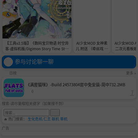
【工具v2.5版】《数码宝贝物语 时空异
AI少女MOD 女神素
AI少女MOD 
客-虚拟机版/Digimon Story Time Stra
儿 附送 （牵丝戏 舞
二次元看板娘2
nger HYPERVISOR》-Build 21891774
蹈数据）
娘和AC
官中免安装-简中31.1GB
参与讨论聊一聊
日榜
更多 »
《满屋猫咪》-Build 24573804官中免安装-简中732.2MB
0
搜索-请尽量缩短关键字（如果搜不到）
🔥 热门搜索：
生化危机
仁王
联机
单机
广告