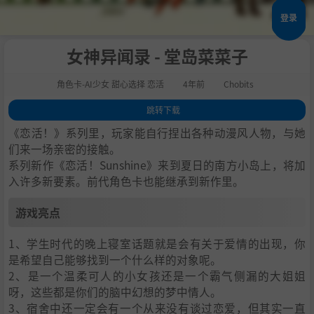
登录
女神异闻录 - 堂岛菜菜子
角色卡-AI少女 甜心选择 恋活
4年前
Chobits
跳转下载
1
.
游戏亮点
《恋活！》系列里，玩家能自行捏出各种动漫风人物，与她
2
.
人物卡一览
们来一场亲密的接触。
系列新作《恋活！Sunshine》来到夏日的南方小岛上，将加
3
.
恋活sunshine角色卡MOD安装方法
入许多新要素。前代角色卡也能继承到新作里。
4
.
下载地址
游戏亮点
1、学生时代的晚上寝室话题就是会有关于爱情的出现，你
是希望自己能够找到一个什么样的对象呢。
2、是一个温柔可人的小女孩还是一个霸气侧漏的大姐姐
呀，这些都是你们的脑中幻想的梦中情人。
3、宿舍中还一定会有一个从来没有谈过恋爱，但其实一直