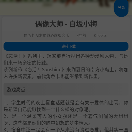
登录
偶像大师 - 白坂小梅
角色卡-AI少女 甜心选择 恋活
4年前
Chobits
跳转下载
1
.
游戏亮点
《恋活！》系列里，玩家能自行捏出各种动漫风人物，与她
2
.
人物卡一览
们来一场亲密的接触。
系列新作《恋活！Sunshine》来到夏日的南方小岛上，将加
3
.
恋活sunshine角色卡MOD安装方法
入许多新要素。前代角色卡也能继承到新作里。
4
.
下载地址
游戏亮点
1、学生时代的晚上寝室话题就是会有关于爱情的出现，你
是希望自己能够找到一个什么样的对象呢。
2、是一个温柔可人的小女孩还是一个霸气侧漏的大姐姐
呀，这些都是你们的脑中幻想的梦中情人。
3、宿舍中还一定会有一个从来没有谈过恋爱，但其实一直