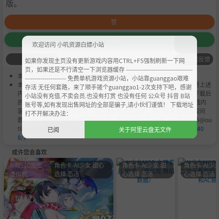
版。
赞
收藏
欢迎访问 小叽资源白嫖小站
问题反馈
如果你发现主页没有更新游戏内容用CTRL+F5强制刷新一下网
页，如果还是不行清空一下浏览器缓存 ----------------------------------
本作品是由
小叽资源
会员
Chobits
's 搬运作品.
--------------------- 免费单机游戏资源小站，小站靠guanggao艰难
本站提供的资源转载自国内外各大媒体和网络，仅供试玩体验；不得将上述
存活 无任何套路，来了顺手搓个guanggao1-2次支持下吧，感谢
内容用于商业或者非法用途，否则，一切后果请用户自负。您必须在下载后
小站没有充值.不卖会员.也没有打赏 也没有任何 公众号 抖音 B站
的24个小时之内，从您的电脑中彻底删除上述内容。如果您喜欢该游戏内
账号等,如有发现出售网址的全部是骗子,请小伙们谨慎！ 下载地址
容，请支持正版，购买注册，得到更好的正版服务。我们非常重视版权问
打不开解决办法：
题，如有侵权请邮件与我们联系处理。敬请谅解！E-mail：acgbns666@ou
tlook.com，我们会在第一时间断开下载链接
https://steamzg.com/740
已阅
关于阿里云盘无文件
8/
。
或许您会喜欢
A-绕过D加密
角色卡-AI少女 甜心
角色卡-AI少女 甜
角色卡-AI少女
虚拟机
选择 恋活
心选择 恋活
心选择 恋活