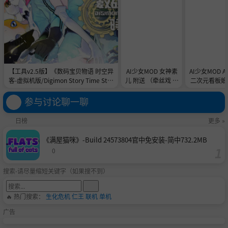
【工具v2.5版】《数码宝贝物语 时空异
AI少女MOD 女神素
AI少女MOD 
客-虚拟机版/Digimon Story Time Stra
儿 附送 （牵丝戏 舞
二次元看板娘2
nger HYPERVISOR》-Build 21891774
蹈数据）
娘和AC
官中免安装-简中31.1GB
参与讨论聊一聊
日榜
更多 »
《满屋猫咪》-Build 24573804官中免安装-简中732.2MB
0
搜索-请尽量缩短关键字（如果搜不到）
🔥 热门搜索：
生化危机
仁王
联机
单机
广告