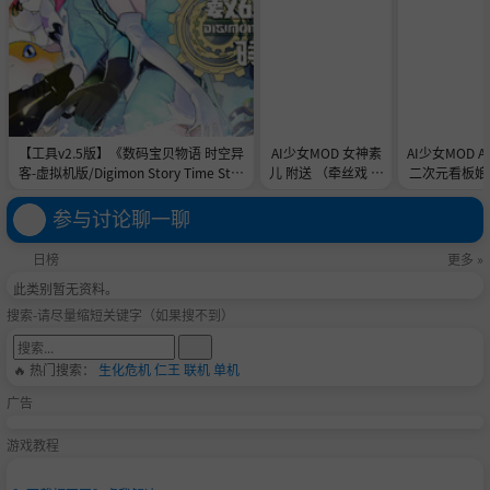
【工具v2.5版】《数码宝贝物语 时空异
AI少女MOD 女神素
AI少女MOD 
客-虚拟机版/Digimon Story Time Stra
儿 附送 （牵丝戏 舞
二次元看板娘2
nger HYPERVISOR》-Build 21891774
蹈数据）
娘和AC
官中免安装-简中31.1GB
参与讨论聊一聊
日榜
更多 »
此类别暂无资料。
搜索-请尽量缩短关键字（如果搜不到）
🔥 热门搜索：
生化危机
仁王
联机
单机
广告
游戏教程