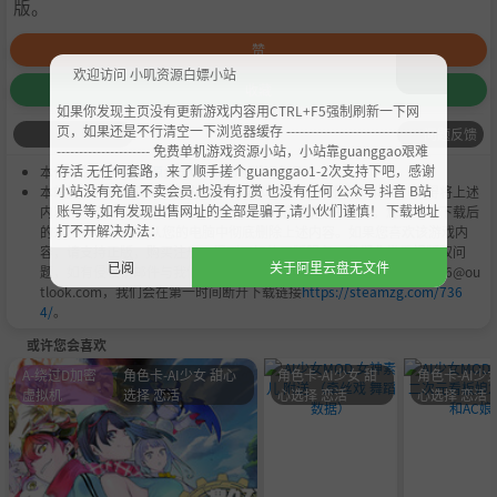
版。
赞
欢迎访问 小叽资源白嫖小站
收藏
如果你发现主页没有更新游戏内容用CTRL+F5强制刷新一下网
页，如果还是不行清空一下浏览器缓存 ----------------------------------
问题反馈
--------------------- 免费单机游戏资源小站，小站靠guanggao艰难
存活 无任何套路，来了顺手搓个guanggao1-2次支持下吧，感谢
本作品是由
小叽资源
会员
Chobits
's 搬运作品.
小站没有充值.不卖会员.也没有打赏 也没有任何 公众号 抖音 B站
本站提供的资源转载自国内外各大媒体和网络，仅供试玩体验；不得将上述
账号等,如有发现出售网址的全部是骗子,请小伙们谨慎！ 下载地址
内容用于商业或者非法用途，否则，一切后果请用户自负。您必须在下载后
打不开解决办法：
的24个小时之内，从您的电脑中彻底删除上述内容。如果您喜欢该游戏内
容，请支持正版，购买注册，得到更好的正版服务。我们非常重视版权问
已阅
关于阿里云盘无文件
题，如有侵权请邮件与我们联系处理。敬请谅解！E-mail：acgbns666@ou
tlook.com，我们会在第一时间断开下载链接
https://steamzg.com/736
4/
。
或许您会喜欢
A-绕过D加密
角色卡-AI少女 甜心
角色卡-AI少女 甜
角色卡-AI少女
虚拟机
选择 恋活
心选择 恋活
心选择 恋活