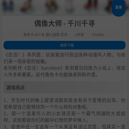
登录
偶像大师 - 千川千寻
角色卡-AI少女 甜心选择 恋活
4年前
Chobits
跳转下载
1
.
游戏亮点
《恋活！》系列里，玩家能自行捏出各种动漫风人物，与她
2
.
人物卡一览
们来一场亲密的接触。
系列新作《恋活！Sunshine》来到夏日的南方小岛上，将加
3
.
恋活sunshine角色卡MOD安装方法
入许多新要素。前代角色卡也能继承到新作里。
4
.
下载地址
游戏亮点
1、学生时代的晚上寝室话题就是会有关于爱情的出现，你
是希望自己能够找到一个什么样的对象呢。
2、是一个温柔可人的小女孩还是一个霸气侧漏的大姐姐
呀，这些都是你们的脑中幻想的梦中情人。
3、宿舍中还一定会有一个从来没有谈过恋爱，但其实一直