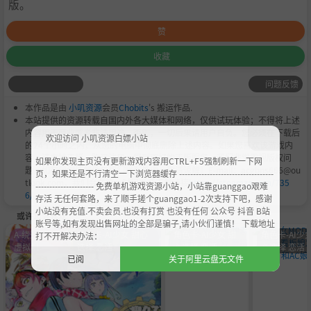
版。
赞
收藏
问题反馈
本作品是由
小叽资源
会员
Chobits
's 搬运作品.
本站提供的资源转载自国内外各大媒体和网络，仅供试玩体验；不得将上述
内容用于商业或者非法用途，否则，一切后果请用户自负。您必须在下载后
欢迎访问 小叽资源白嫖小站
的24个小时之内，从您的电脑中彻底删除上述内容。如果您喜欢该游戏内
容，请支持正版，购买注册，得到更好的正版服务。我们非常重视版权问
如果你发现主页没有更新游戏内容用CTRL+F5强制刷新一下网
题，如有侵权请邮件与我们联系处理。敬请谅解！E-mail：acgbns666@ou
页，如果还是不行清空一下浏览器缓存 ----------------------------------
tlook.com，我们会在第一时间断开下载链接
https://steamzg.com/735
--------------------- 免费单机游戏资源小站，小站靠guanggao艰难
6/
。
存活 无任何套路，来了顺手搓个guanggao1-2次支持下吧，感谢
小站没有充值.不卖会员.也没有打赏 也没有任何 公众号 抖音 B站
或许您会喜欢
账号等,如有发现出售网址的全部是骗子,请小伙们谨慎！ 下载地址
A-绕过D加密
角色卡-AI少女 甜心
角色卡-AI少女 甜
角色卡-AI少女
打不开解决办法：
虚拟机
选择 恋活
心选择 恋活
心选择 恋活
已阅
关于阿里云盘无文件