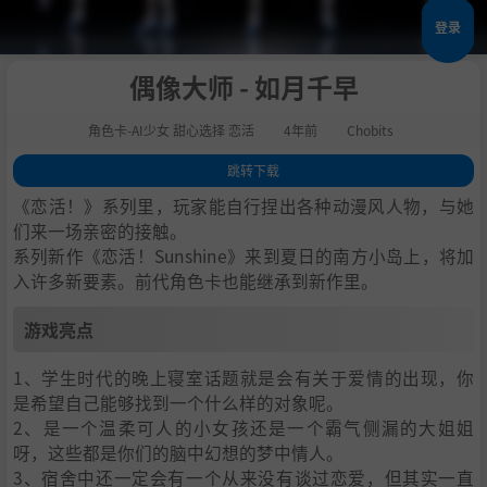
登录
偶像大师 - 如月千早
角色卡-AI少女 甜心选择 恋活
4年前
Chobits
跳转下载
1
.
游戏亮点
《恋活！》系列里，玩家能自行捏出各种动漫风人物，与她
2
.
人物卡一览
们来一场亲密的接触。
系列新作《恋活！Sunshine》来到夏日的南方小岛上，将加
3
.
恋活sunshine角色卡MOD安装方法
入许多新要素。前代角色卡也能继承到新作里。
4
.
下载地址
游戏亮点
1、学生时代的晚上寝室话题就是会有关于爱情的出现，你
是希望自己能够找到一个什么样的对象呢。
2、是一个温柔可人的小女孩还是一个霸气侧漏的大姐姐
呀，这些都是你们的脑中幻想的梦中情人。
3、宿舍中还一定会有一个从来没有谈过恋爱，但其实一直