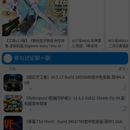
【工具v2.5版】《数码宝贝物语 时空异
AI少女MOD 女神素
AI少女MOD 
客-虚拟机版/Digimon Story Time Stra
儿 附送 （牵丝戏 舞
二次元看板娘2
nger HYPERVISOR》-Build 21891774
蹈数据）
娘和AC
官中免安装-简中31.1GB
参与讨论聊一聊
日榜
更多 »
《绿石守卫者》v0.5.17-Build 24555849官中免安装-简中6.6
GB
0
《Roboquest (机械守护者)》v1.6.2-51812-Steam-Fix V4.联
机版官中简体
6
《蜂巢 The Hive》-Build 24537793官中免安装-简中3.6GB
2