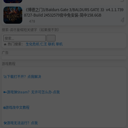
《博德之门3/Baldurs Gate 3/BALDURS GATE 3》v4.1.1.739
8727-Build 24532579官中免安装-简中158.6GB
478
搜索-请尽量缩短关键字（如果搜不到）
🔥 热门搜索：
生化危机
仁王
联机
单机
广告
游戏教程
🚀
下载打不开？点我解决
🔑
游戏弹Steam？无许可怎么办-点我
🌐
游戏改中文教程
🛠️
游戏无法运行？点我