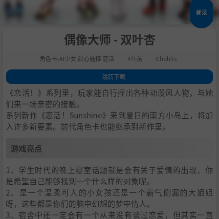
登录
偶像大师 - 双叶杏
角色卡-AI少女 甜心选择 恋活
4年前
Chobits
跳转下载
1
.
游戏亮点
《恋活！》系列里，玩家能自行捏出各种动漫风人物，与她
2
.
人物卡一览
们来一场亲密的接触。
系列新作《恋活！Sunshine》来到夏日的南方小岛上，将加
3
.
恋活sunshine角色卡MOD安装方法
入许多新要素。前代角色卡也能继承到新作里。
4
.
下载地址
游戏亮点
1、学生时代的晚上寝室话题就是会有关于爱情的出现，你
是希望自己能够找到一个什么样的对象呢。
2、是一个温柔可人的小女孩还是一个霸气侧漏的大姐姐
呀，这些都是你们的脑中幻想的梦中情人。
3、宿舍中还一定会有一个从来没有谈过恋爱，但其实一直