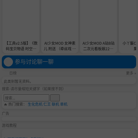
【工具v2.5版】《数
AI少女MOD 女神素
AI少女MOD A站B站
小丫鬟C
码宝贝物语 时空异
儿 附送 （牵丝戏 舞
二次元看板娘2233
集
客-虚拟机版/Digimo
蹈数据）
娘和AC娘
n Story Time Stran
参与讨论聊一聊
ger HYPERVISOR》
-Build 21891774官
日榜
更多 »
中免安装-简中31.1G
此类别暂无资料。
B
搜索-请尽量缩短关键字（如果搜不到）
🔥 热门搜索：
生化危机
仁王
联机
单机
广告
游戏教程