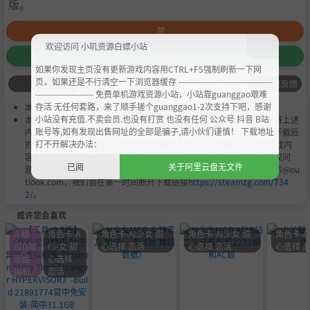
版。
赞
欢迎访问 小叽资源白嫖小站
收藏
如果你发现主页没有更新游戏内容用CTRL+F5强制刷新一下网
页，如果还是不行清空一下浏览器缓存 ----------------------------------
问题反馈
--------------------- 免费单机游戏资源小站，小站靠guanggao艰难
存活 无任何套路，来了顺手搓个guanggao1-2次支持下吧，感谢
本作品是由
小叽资源
会员
Chobits
's 搬运作品.
小站没有充值.不卖会员.也没有打赏 也没有任何 公众号 抖音 B站
本站提供的资源转载自国内外各大媒体和网络，仅供试玩体验；不得将上述
账号等,如有发现出售网址的全部是骗子,请小伙们谨慎！ 下载地址
内容用于商业或者非法用途，否则，一切后果请用户自负。您必须在下载后
打不开解决办法：
的24个小时之内，从您的电脑中彻底删除上述内容。如果您喜欢该游戏内
容，请支持正版，购买注册，得到更好的正版服务。我们非常重视版权问
已阅
关于阿里云盘无文件
题，如有侵权请邮件与我们联系处理。敬请谅解！E-mail：acgbns666@ou
tlook.com，我们会在第一时间断开下载链接
https://steamzg.com/734
2/
。
或许您会喜欢
A-绕
角色卡-A
角色卡-AI少女 甜
角色卡-AI少女 甜
角色卡-A
过D加
I少女 甜
心选择 恋活
心选择 恋活
心选择 
密虚
心选择
拟机
恋活