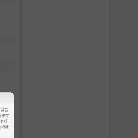
浏览器
ao艰难存
没有打
载地址