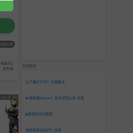
请支持正
问题反馈
载后的2
游戏教程
，如有侵
🚀
下载打不开？点我解决
-AI少女 甜心选择 恋活
男主
角色卡-AI少女
男主
角色卡-
🔑
游戏弹Steam？无许可怎么办-点我
角色
甜心选择 恋活
角色
甜心选
卡
卡
🌐
游戏改中文教程
🛠️
游戏无法运行？点我