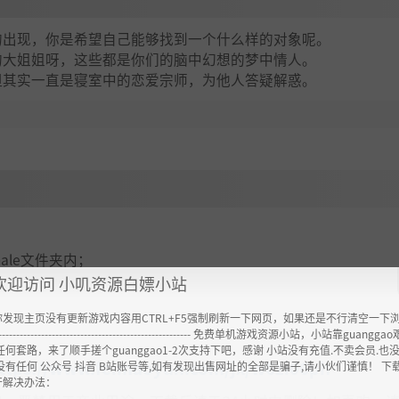
的出现，你是希望自己能够找到一个什么样的对象呢。
的大姐姐呀，这些都是你们的脑中幻想的梦中情人。
但其实一直是寝室中的恋爱宗师，为他人答疑解惑。
emale文件夹内；
欢迎访问 小叽资源白嫖小站
你发现主页没有更新游戏内容用CTRL+F5强制刷新一下网页，如果还是不行清空一下
----------------------------------------------------- 免费单机游戏资源小站，小站靠guangg
任何套路，来了顺手搓个guanggao1-2次支持下吧，感谢 小站没有充值.不卖会员.也
ttps://www.feimaoyun.com/jx/w6zi06ph
没有任何 公众号 抖音 B站账号等,如有发现出售网址的全部是骗子,请小伙们谨慎！ 下
开解决办法：