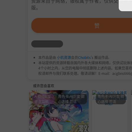
资源来自于网络，版权属于作者，仅供交流学习
版。
赞
本作品是由
小叽资源
会员
Chobits
's 搬运作品.
本站提供的资源转载自国内外各大媒体和网络，仅供试玩体
4个小时之内，从您的电脑中彻底删除上述内容。如果您喜
权请邮件与我们联系处理。敬请谅解！E-mail：acgbns666
或许您会喜欢
A-绕过D加
角色卡-AI少女 甜
角色卡-AI少女 甜
密虚拟机
心选择 恋活
心选择 恋活