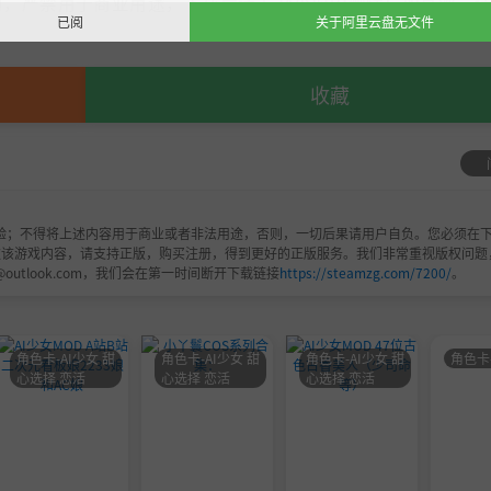
，严禁用于商业用途，下载后请于24小时内删除！如喜欢，
已阅
关于阿里云盘无文件
收藏
验；不得将上述内容用于商业或者非法用途，否则，一切后果请用户自负。您必须在下
欢该游戏内容，请支持正版，购买注册，得到更好的正版服务。我们非常重视版权问题
@outlook.com，我们会在第一时间断开下载链接
https://steamzg.com/7200/
。
角色卡-AI少女 甜
角色卡-AI少女 甜
角色卡-AI少女 甜
角色卡
心选择 恋活
心选择 恋活
心选择 恋活