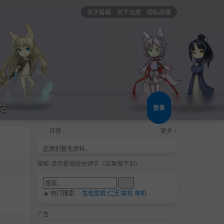
关于投稿
关于注册
隐私政策
站
登录
日榜
更多 »
此类别暂无资料。
搜索-请尽量缩短关键字（如果搜不到）
🔥 热门搜索：
生化危机
仁王
联机
单机
广告