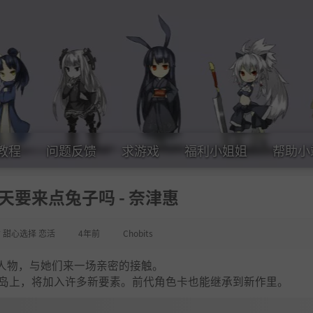
教程
问题反馈
求游戏
福利小姐姐
帮助小
天要来点兔子吗 - 奈津惠
女 甜心选择 恋活
4年前
Chobits
人物，与她们来一场亲密的接触。
方小岛上，将加入许多新要素。前代角色卡也能继承到新作里。