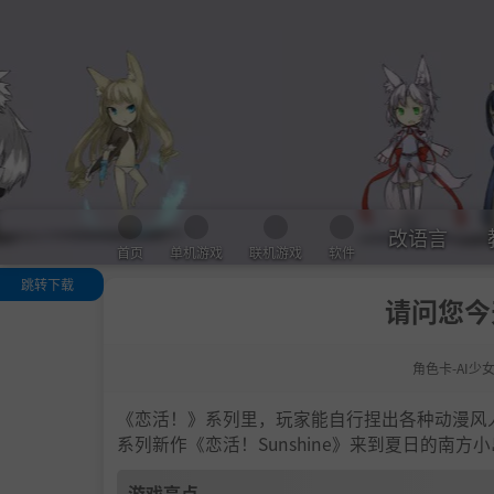
改语言
首页
单机游戏
联机游戏
软件
跳转下载
请问您今
游戏亮点
人物卡一览
角色卡-AI少
.
恋活sunshine
色卡MOD安装
法
《恋活！》系列里，玩家能自行捏出各种动漫风
下载地址
系列新作《恋活！Sunshine》来到夏日的南
游戏亮点