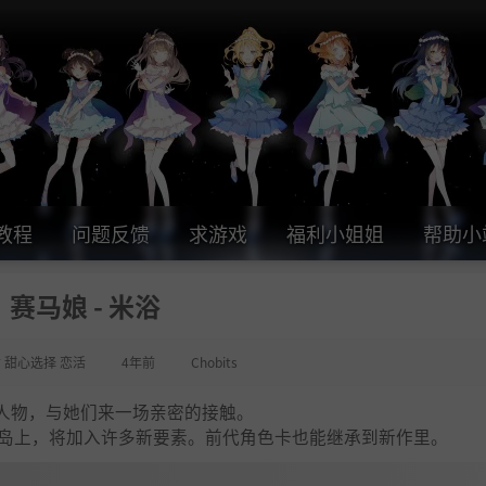
教程
问题反馈
求游戏
福利小姐姐
帮助小
赛马娘 - 米浴
女 甜心选择 恋活
4年前
Chobits
人物，与她们来一场亲密的接触。
方小岛上，将加入许多新要素。前代角色卡也能继承到新作里。