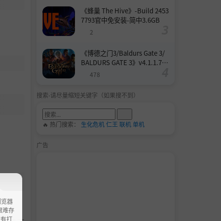
《蜂巢 The Hive》-Build 2453
7793官中免安装-简中3.6GB
2
《博德之门3/Baldurs Gate 3/
BALDURS GATE 3》v4.1.1.739
8727-Build 24532579官中免安
478
装-简中158.6GB
搜索-请尽量缩短关键字（如果搜不到）
🔥 热门搜索：
生化危机
仁王
联机
单机
广告
浏览器
ao艰难存
没有打