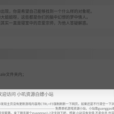
的出现，你是希望自己能够找到一个什么样的对象呢。
的大姐姐呀，这些都是你们的脑中幻想的梦中情人。
但其实一直是寝室中的恋爱宗师，为他人答疑解惑。
emale文件夹内；
欢迎访问 小叽资源白嫖小站
你发现主页没有更新游戏内容用CTRL+F5强制刷新一下网页，如果还是不行清空一下
ttps://www.feimaoyun.com/jx/iaegl9vg
----------------------------------------------------- 免费单机游戏资源小站，小站靠guangg
任何套路，来了顺手搓个guanggao1-2次支持下吧，感谢 小站没有充值.不卖会员.也