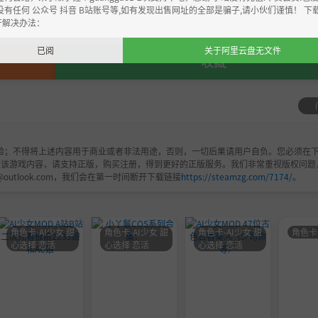
，严禁用于商业用途，下载后请于24小时内删除！如喜欢，
没有任何 公众号 抖音 B站账号等,如有发现出售网址的全部是骗子,请小伙们谨慎！ 下
开解决办法：
已阅
关于阿里云盘无文件
收藏
验；不得将上述内容用于商业或者非法用途，否则，一切后果请用户自负。您必须在下
欢该游戏内容，请支持正版，购买注册，得到更好的正版服务。我们非常重视版权问题
@outlook.com，我们会在第一时间断开下载链接
https://steamzg.com/7174/
。
角色卡-AI少女 甜
角色卡-AI少女 甜
角色卡-AI少女 甜
角色卡
心选择 恋活
心选择 恋活
心选择 恋活