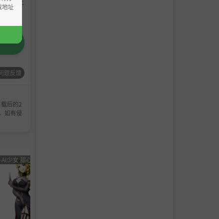
请支持正
载地址
问题反馈
载后的2
，如有侵
-AI少女 甜心选择 恋活
男主
角色卡-AI少女
男主
角色卡-
角色
甜心选择 恋活
角色
甜心选
卡
卡