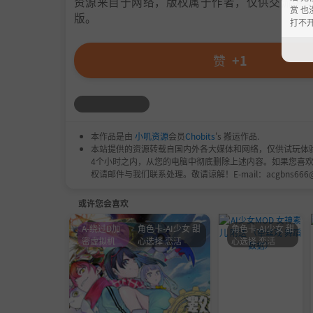
资源来自于网络，版权属于作者，仅供交流学习
赏 也
版。
打不
赞
+1
本作品是由
小叽资源
会员
Chobits
's 搬运作品.
本站提供的资源转载自国内外各大媒体和网络，仅供试玩体
4个小时之内，从您的电脑中彻底删除上述内容。如果您喜
权请邮件与我们联系处理。敬请谅解！E-mail：acgbns666
或许您会喜欢
A-绕过D加
角色卡-AI少女 甜
角色卡-AI少女 甜
密虚拟机
心选择 恋活
心选择 恋活