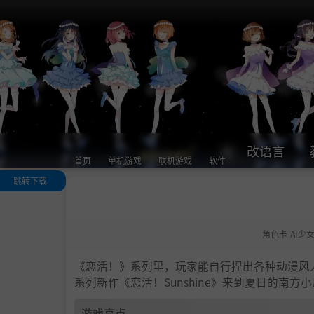
改语言
首页
单机游戏
联机游戏
软件
跳转下载
游戏亮点
人物卡一览
角色卡-AI少
.
恋活sunshine
色卡MOD安装
法
《恋活！》系列里，玩家能自行捏出各种动漫风
下载地址
系列新作《恋活！Sunshine》来到夏日的南
游戏亮点