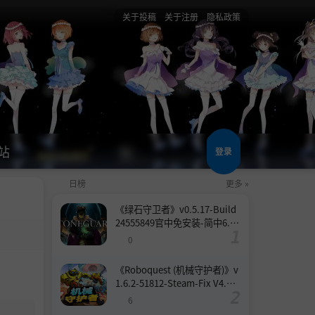
关于投稿
关于注册
隐私政策
站
登录
日榜
更多 »
《绿石守卫者》v0.5.17-Build
24555849官中免安装-简中6.6
GB
0
《Roboquest (机械守护者)》v
1.6.2-51812-Steam-Fix V4.联
机版官中简体
6