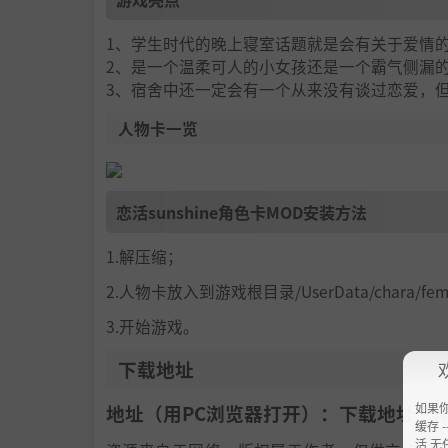
1、学生时代的晚上寝室话题就是会有关于爱情
2、是一个温柔可人的小女孩还是一个霸气侧漏
3、宿舍中还一定会有一个从来没有谈过恋爱，
人物卡一览
恋活sunshine角色卡MOD安装方法
1.解压缩；
2.人物卡放入到游戏根目录/UserData/chara/f
3.开始游戏。
下载地址
如果
地址（用PC浏览器打开）：下载地址：
h
缓存 --
活 无