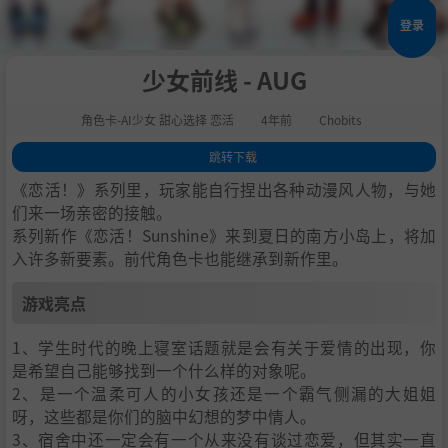
登录
少女前线 - AUG
角色卡-AI少女 甜心选择 恋活
4年前
Chobits
跳转下载
1
.
游戏亮点
《恋活！》系列里，玩家能自行捏出各种动漫风人物，与她
2
.
人物卡一览
们来一场亲密的接触。
系列新作《恋活！Sunshine》来到夏日的南方小岛上，将加
3
.
恋活sunshine角色卡MOD安装方法
入许多新要素。前代角色卡也能继承到新作里。
4
.
下载地址
游戏亮点
1、学生时代的晚上寝室话题就是会有关于爱情的出现，你
是希望自己能够找到一个什么样的对象呢。
2、是一个温柔可人的小女孩还是一个霸气侧漏的大姐姐
呀，这些都是你们的脑中幻想的梦中情人。
3、宿舍中还一定会有一个从来没有谈过恋爱，但其实一直