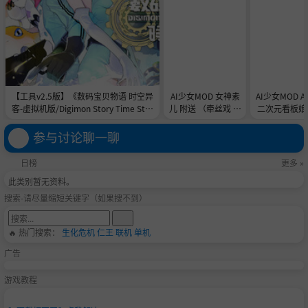
【工具v2.5版】《数码宝贝物语 时空异
AI少女MOD 女神素
AI少女MOD 
客-虚拟机版/Digimon Story Time Stra
儿 附送 （牵丝戏 舞
二次元看板娘2
nger HYPERVISOR》-Build 21891774
蹈数据）
娘和AC
官中免安装-简中31.1GB
参与讨论聊一聊
日榜
更多 »
此类别暂无资料。
搜索-请尽量缩短关键字（如果搜不到）
🔥 热门搜索：
生化危机
仁王
联机
单机
广告
游戏教程