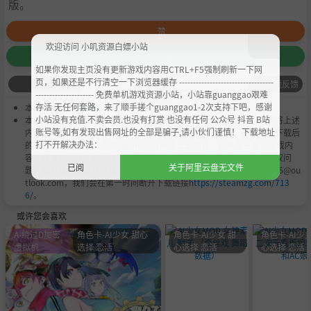
版。
赞
欢迎访问 小叽资源白嫖小站
收藏
如果你发现主页没有更新游戏内容用CTRL+F5强制刷新一下网
页，如果还是不行清空一下浏览器缓存 ----------------------------------
问题反馈
--------------------- 免费单机游戏资源小站，小站靠guanggao艰难
存活 无任何套路，来了顺手搓个guanggao1-2次支持下吧，感谢
本作品是由
小叽资源
会员
Chobits
's 搬运作品.
小站没有充值.不卖会员.也没有打赏 也没有任何 公众号 抖音 B站
本站提供的资源转载自国内外各大媒体和网络，仅供试玩体验；不得将上述
账号等,如有发现出售网址的全部是骗子,请小伙们谨慎！ 下载地址
内容用于商业或者非法用途，否则，一切后果请用户自负。您必须在下载后
打不开解决办法：
的24个小时之内，从您的电脑中彻底删除上述内容。如果您喜欢该游戏内
容，请支持正版，购买注册，得到更好的正版服务。我们非常重视版权问
已阅
关于阿里云盘无文件
题，如有侵权请邮件与我们联系处理。敬请谅解！E-mail：acgbns666@ou
tlook.com，我们会在第一时间断开下载链接
https://steamzg.com/713
6/
。
或许您会喜欢
A-绕过D加密
角色卡-AI少女 甜心
角色卡-AI少女 甜
角色卡-AI少女
虚拟机
选择 恋活
心选择 恋活
心选择 恋活