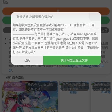
版。
赞
欢迎访问 小叽资源白嫖小站
收藏
如果你发现主页没有更新游戏内容用CTRL+F5强制刷新一下网
页，如果还是不行清空一下浏览器缓存 ----------------------------------
问题反馈
--------------------- 免费单机游戏资源小站，小站靠guanggao艰难
存活 无任何套路，来了顺手搓个guanggao1-2次支持下吧，感谢
本作品是由
小叽资源
会员
Chobits
's 搬运作品.
小站没有充值.不卖会员.也没有打赏 也没有任何 公众号 抖音 B站
本站提供的资源转载自国内外各大媒体和网络，仅供试玩体验；不得将上述
账号等,如有发现出售网址的全部是骗子,请小伙们谨慎！ 下载地址
内容用于商业或者非法用途，否则，一切后果请用户自负。您必须在下载后
打不开解决办法：
的24个小时之内，从您的电脑中彻底删除上述内容。如果您喜欢该游戏内
容，请支持正版，购买注册，得到更好的正版服务。我们非常重视版权问
已阅
关于阿里云盘无文件
题，如有侵权请邮件与我们联系处理。敬请谅解！E-mail：acgbns666@ou
tlook.com，我们会在第一时间断开下载链接
https://steamzg.com/708
2/
。
或许您会喜欢
A-绕过D加密
角色卡-AI少女 甜心
角色卡-AI少女 甜
角色卡-AI少女
虚拟机
选择 恋活
心选择 恋活
心选择 恋活