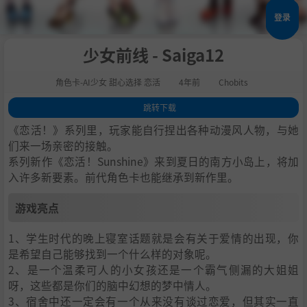
登录
少女前线 - Saiga12
角色卡-AI少女 甜心选择 恋活
4年前
Chobits
跳转下载
1
.
游戏亮点
《恋活！》系列里，玩家能自行捏出各种动漫风人物，与她
2
.
人物卡一览
们来一场亲密的接触。
系列新作《恋活！Sunshine》来到夏日的南方小岛上，将加
3
.
恋活sunshine角色卡MOD安装方法
入许多新要素。前代角色卡也能继承到新作里。
4
.
下载地址
游戏亮点
1、学生时代的晚上寝室话题就是会有关于爱情的出现，你
是希望自己能够找到一个什么样的对象呢。
2、是一个温柔可人的小女孩还是一个霸气侧漏的大姐姐
呀，这些都是你们的脑中幻想的梦中情人。
3、宿舍中还一定会有一个从来没有谈过恋爱，但其实一直