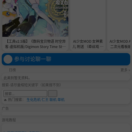
【工具v2.5版】《数码宝贝物语 时空异
AI少女MOD 女神素
AI少女MOD 
客-虚拟机版/Digimon Story Time Stra
儿 附送 （牵丝戏 舞
二次元看板娘2
nger HYPERVISOR》-Build 21891774
蹈数据）
娘和AC
官中免安装-简中31.1GB
参与讨论聊一聊
日榜
更多 »
此类别暂无资料。
搜索-请尽量缩短关键字（如果搜不到）
🔥 热门搜索：
生化危机
仁王
联机
单机
广告
游戏教程